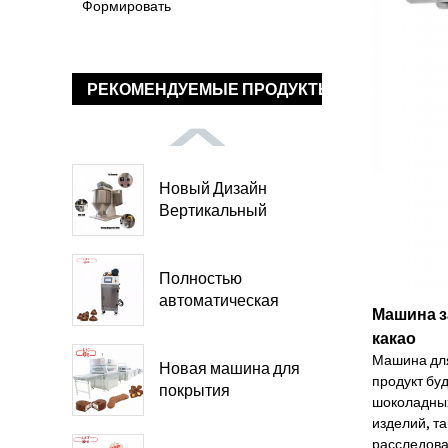
Формировать
РЕКОМЕНДУЕМЫЕ ПРОДУКТЫ
Новый Дизайн
Вертикальный
Шоколад...
Полностью
автоматическая
Машина з
шоколадная
какао
машина...
Машина для
Новая машина для
продукт бу
покрытия
шоколадных
шоколадом...
изделий, т
расследов