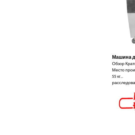
Машина д
Обзор Крат
Место проис
55 кг...
расследов