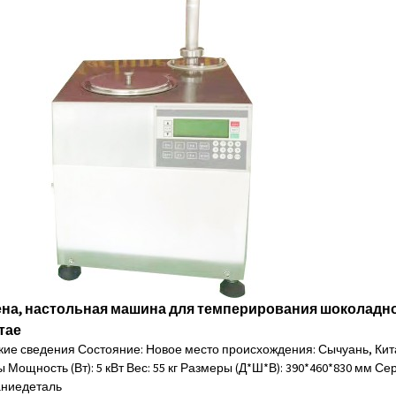
ена, настольная машина для темперирования шоколадно
итае
кие сведения Состояние: Новое место происхождения: Сычуань, Кит
 Мощность (Вт): 5 кВт Вес: 55 кг Размеры (Д*Ш*В): 390*460*830 мм Сер
ание
деталь