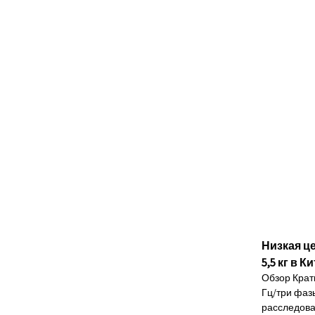
Низкая ц
5,5 кг в К
Обзор Крат
Гц/три фазы
расследов