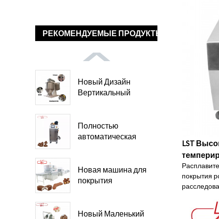
РЕКОМЕНДУЕМЫЕ ПРОДУКТЫ
Новый Дизайн
Вертикальный
Шоколад...
Полностью
автоматическая
LST Высо
шоколадная
темперир
машина...
Расплавите
Новая машина для
покрытия ро
покрытия
расследов
шоколадом...
Новый Маленький