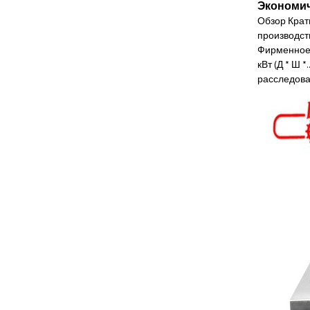
Экономич
Обзор Крат
производст
Фирменное 
кВт (Д * Ш *..
расследов