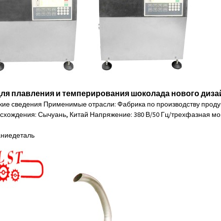
ля плавления и темперирования шоколада нового диза
кие сведения Применимые отрасли: Фабрика по производству проду
хождения: Сычуань, Китай Напряжение: 380 В/50 Гц/трехфазная мощно
ание
деталь