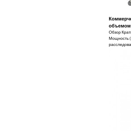
Коммерче
объемом 5
Обзор Крат
Мощность (В
расследов