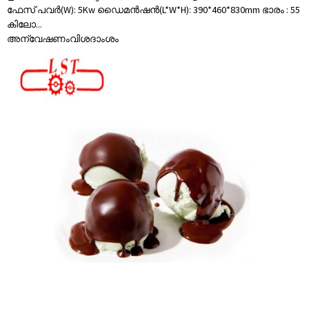
ഫേസ് പവർ(W): 5Kw ഡൈമൻഷൻ(L*W*H): 390*460*830mm ഭാരം : 55
കിലോ...
അന്വേഷണം
വിശദാംശം