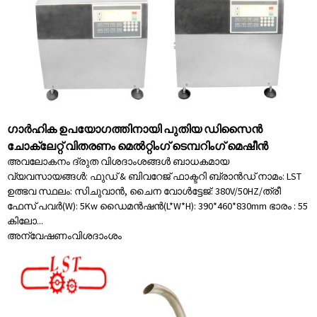
ഗാർഹിക ഉപയോഗത്തിനായി പുതിയ ഡിസൈൻ
ചോക്ലേറ്റ് വിതരണം മെൽറ്റിംഗ് ടെമ്പറിംഗ് മെഷീൻ
അവലോകനം ദ്രുത വിശദാംശങ്ങൾ ബാധകമായ
വ്യവസായങ്ങൾ: ഫുഡ് & ബിവറേജ് ഫാക്ടറി ബ്രാൻഡ് നാമം: LST
ഉത്ഭവ സ്ഥലം: സിചുവാൻ, ചൈന വോൾട്ടേജ്: 380V/50HZ/ത്രീ
ഫേസ് പവർ(W): 5Kw ഡൈമൻഷൻ(L*W*H): 390*460*830mm ഭാരം : 55
കിലോ...
അന്വേഷണം
വിശദാംശം