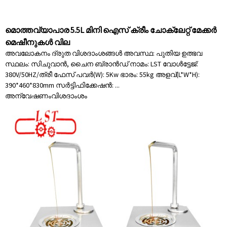
മൊത്തവ്യാപാര 5.5L മിനി ഐസ് ക്രീം ചോക്ലേറ്റ് മേക്കർ
മെഷീനുകൾ വില
അവലോകനം ദ്രുത വിശദാംശങ്ങൾ അവസ്ഥ: പുതിയ ഉത്ഭവ
സ്ഥലം: സിചുവാൻ, ചൈന ബ്രാൻഡ് നാമം: LST വോൾട്ടേജ്:
380V/50HZ/ത്രീ ഫേസ് പവർ(W): 5Kw ഭാരം: 55kg അളവ്(L*W*H):
390*460*830mm സർട്ടിഫിക്കേഷൻ: ...
അന്വേഷണം
വിശദാംശം