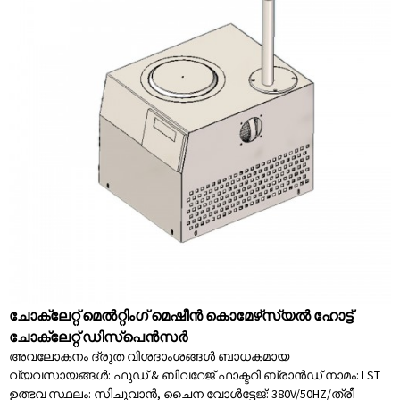
ചോക്ലേറ്റ് മെൽറ്റിംഗ് മെഷീൻ കൊമേഴ്‌സ്യൽ ഹോട്ട്
ചോക്ലേറ്റ് ഡിസ്പെൻസർ
അവലോകനം ദ്രുത വിശദാംശങ്ങൾ ബാധകമായ
വ്യവസായങ്ങൾ: ഫുഡ് & ബിവറേജ് ഫാക്ടറി ബ്രാൻഡ് നാമം: LST
ഉത്ഭവ സ്ഥലം: സിചുവാൻ, ചൈന വോൾട്ടേജ്: 380V/50HZ/ത്രീ