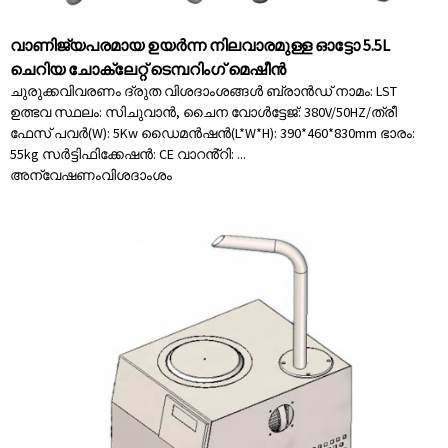
വാണിജ്യപരമായ ഉയർന്ന നിലവാരമുള്ള ഓട്ടോ 5.5L
ചെറിയ ചോക്ലേറ്റ് ടെമ്പറിംഗ് മെഷീൻ
ചുരുക്കവിവരണം ദ്രുത വിശദാംശങ്ങൾ ബ്രാൻഡ് നാമം: LST
ഉത്ഭവ സ്ഥലം: സിചുവാൻ, ചൈന വോൾട്ടേജ്: 380V/50HZ/ത്രീ
ഫേസ് പവർ(W): 5Kw ഡൈമൻഷൻ(L*W*H): 390*460*830mm ഭാരം:
55kg സർട്ടിഫിക്കേഷൻ: CE വാറൻ്റി: ...
അന്വേഷണം
വിശദാംശം