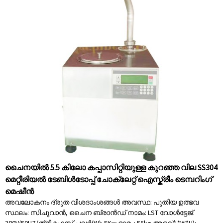
ചൈനയിൽ 5.5 കിലോ കപ്പാസിറ്റിയുള്ള കുറഞ്ഞ വില SS304
മെറ്റീരിയൽ ടേബിൾടോപ്പ് ചോക്ലേറ്റ് ഐസ്ക്രീം ടെമ്പറിംഗ്
മെഷീൻ
അവലോകനം ദ്രുത വിശദാംശങ്ങൾ അവസ്ഥ: പുതിയ ഉത്ഭവ
സ്ഥലം: സിചുവാൻ, ചൈന ബ്രാൻഡ് നാമം: LST വോൾട്ടേജ്: