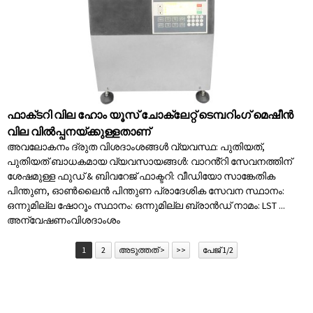
ഫാക്‌ടറി വില ഹോം യൂസ് ചോക്ലേറ്റ് ടെമ്പറിംഗ് മെഷീൻ
വില വിൽപ്പനയ്‌ക്കുള്ളതാണ്
അവലോകനം ദ്രുത വിശദാംശങ്ങൾ വ്യവസ്ഥ: പുതിയത്,
പുതിയത് ബാധകമായ വ്യവസായങ്ങൾ: വാറൻ്റി സേവനത്തിന്
ശേഷമുള്ള ഫുഡ് & ബിവറേജ് ഫാക്ടറി: വീഡിയോ സാങ്കേതിക
പിന്തുണ, ഓൺലൈൻ പിന്തുണ പ്രാദേശിക സേവന സ്ഥാനം:
ഒന്നുമില്ല ഷോറൂം സ്ഥാനം: ഒന്നുമില്ല ബ്രാൻഡ് നാമം: LST ...
അന്വേഷണം
വിശദാംശം
1
2
അടുത്തത് >
>>
പേജ് 1/2