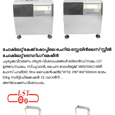
ചോക്ലേറ്റ് കേക്ക് ഷോപ്പിലെ ചെറിയ സ്റ്റെയിൻലെസ് സ്റ്റീൽ
ചോക്ലേറ്റ് ടെമ്പറിംഗ് മെഷീൻ
ചുരുക്കവിവരണം ദ്രുത വിശദാംശങ്ങൾ ബ്രാൻഡ് നാമം: LST
ഉത്ഭവ സ്ഥലം: സിചുവാൻ, ചൈന വോൾട്ടേജ്: 380V/50HZ/ത്രീ
ഫേസ് പവർ(W): 5Kw ഡൈമൻഷൻ(L*W*H): 390*460*830mm ഭാരം:
55kg സർട്ടിഫിക്കേഷൻ: CE വാറൻ്റി: ...
അന്വേഷണം
വിശദാംശം