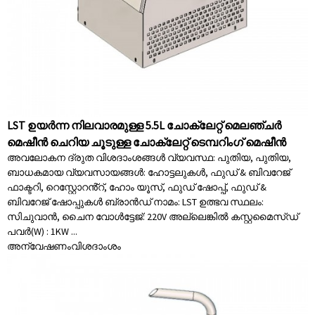
LST ഉയർന്ന നിലവാരമുള്ള 5.5L ചോക്ലേറ്റ് മെലഞ്ചർ
മെഷീൻ ചെറിയ ചൂടുള്ള ചോക്ലേറ്റ് ടെമ്പറിംഗ് മെഷീൻ
അവലോകന ദ്രുത വിശദാംശങ്ങൾ വ്യവസ്ഥ: പുതിയ, പുതിയ,
ബാധകമായ വ്യവസായങ്ങൾ: ഹോട്ടലുകൾ, ഫുഡ് & ബിവറേജ്
ഫാക്ടറി, റെസ്റ്റോറൻ്റ്, ഹോം യൂസ്, ഫുഡ് ഷോപ്പ്, ഫുഡ് &
ബിവറേജ് ഷോപ്പുകൾ ബ്രാൻഡ് നാമം: LST ഉത്ഭവ സ്ഥലം:
സിചുവാൻ, ചൈന വോൾട്ടേജ്: 220V അല്ലെങ്കിൽ കസ്റ്റമൈസ്ഡ്
പവർ(W) : 1KW ...
അന്വേഷണം
വിശദാംശം