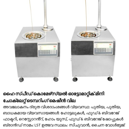
ഹൈ സ്പീഡ് കൊമേഴ്‌സ്യൽ ഓട്ടോമാറ്റിക് മിനി
ചോക്ലേറ്റ് ടെമ്പറിംഗ് മെഷീൻ വില
അവലോകനം ദ്രുത വിശദാംശങ്ങൾ വ്യവസ്ഥ: പുതിയ, പുതിയ,
ബാധകമായ വ്യവസായങ്ങൾ: ഹോട്ടലുകൾ, ഫുഡ് & ബിവറേജ്
ഫാക്ടറി, റെസ്റ്റോറൻ്റ്, ഹോം യൂസ്, ഫുഡ് & ബിവറേജ് ഷോപ്പുകൾ
ബ്രാൻഡ് നാമം: LST ഉത്ഭവ സ്ഥലം: സിചുവാൻ, ചൈന വോൾട്ടേജ്: