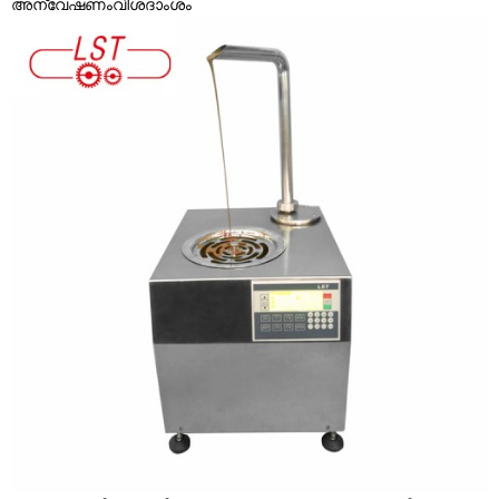
അന്വേഷണം
വിശദാംശം