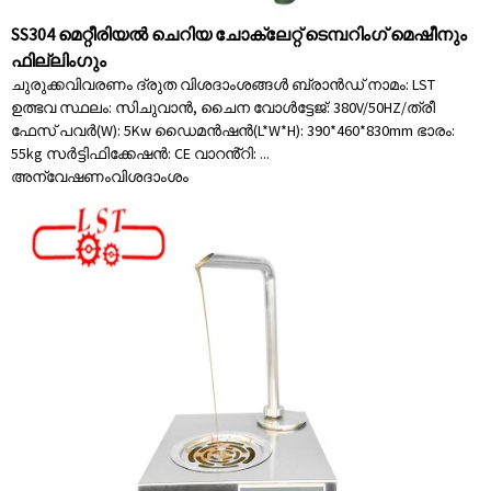
SS304 മെറ്റീരിയൽ ചെറിയ ചോക്ലേറ്റ് ടെമ്പറിംഗ് മെഷീനും
ഫില്ലിംഗും
ചുരുക്കവിവരണം ദ്രുത വിശദാംശങ്ങൾ ബ്രാൻഡ് നാമം: LST
ഉത്ഭവ സ്ഥലം: സിചുവാൻ, ചൈന വോൾട്ടേജ്: 380V/50HZ/ത്രീ
ഫേസ് പവർ(W): 5Kw ഡൈമൻഷൻ(L*W*H): 390*460*830mm ഭാരം:
55kg സർട്ടിഫിക്കേഷൻ: CE വാറൻ്റി: ...
അന്വേഷണം
വിശദാംശം