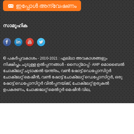
ഇപ്പോൾ അന്വേഷണം
സാമൂഹിക
© പകർപ്പവകാശം - 2010-2021 : എല്ലാ അവകാശങ്ങളും
നിക്ഷിപ്തം.
ചൂടുള്ള ഉൽപ്പന്നങ്ങൾ
-
സൈറ്റ്മാപ്പ്
-
AMP മൊബൈൽ
ചോക്ലേറ്റ് ചൂടാക്കൽ യന്ത്രം
,
വൺ ഷോട്ട് ഡെപ്പോസിറ്റർ
ചോക്ലേറ്റ് മെഷീൻ
,
വൺ ഷോട്ട് ചോക്ലേറ്റ് ഡെപ്പോസിറ്റർ
,
ഒരു
ഷോട്ട് ഡെപ്പോസിറ്റർ വിൽപ്പനയ്ക്ക്
,
ചോക്ലേറ്റ് ഉരുകൽ
ഉപകരണം
,
ചോക്കലേറ്റ് മെൽറ്റർ മെഷീൻ വില
,