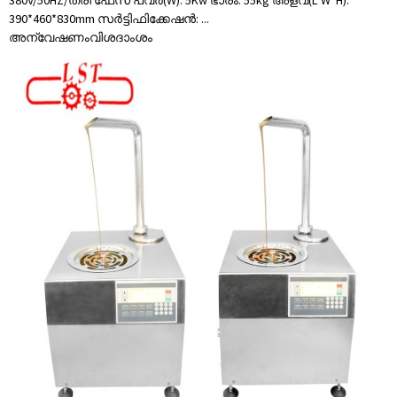
380V/50HZ/ത്രീ ഫേസ് പവർ(W): 5Kw ഭാരം: 55kg അളവ്(L*W*H):
390*460*830mm സർട്ടിഫിക്കേഷൻ: ...
അന്വേഷണം
വിശദാംശം