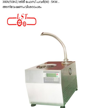
380V/50HZ/ത്രീ ഫേസ് പവർ(W) : 5KW...
അന്വേഷണം
വിശദാംശം