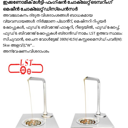
ഇക്കണോമിക് മൾട്ടി-ഫംഗ്ഷൻ ചോക്ലേറ്റ് ടെമ്പറിംഗ്
മെഷീൻ ചോക്ലേറ്റ് ഡിസ്പെൻസർ
അവലോകനം ദ്രുത വിശദാംശങ്ങൾ ബാധകമായ
വ്യവസായങ്ങൾ: നിർമ്മാണ പ്ലാൻ്റ്, മെഷിനറി റിപ്പയർ
ഷോപ്പുകൾ, ഫുഡ് & ബിവറേജ് ഫാക്ടറി, റീട്ടെയിൽ, ഫുഡ് ഷോപ്പ്,
ഫുഡ് & ബിവറേജ് ഷോപ്പുകൾ ബ്രാൻഡ് നാമം: LST ഉത്ഭവ സ്ഥലം:
സിചുവാൻ, ചൈന വോൾട്ടേജ്: 380V/415V/കസ്റ്റമൈസ്ഡ് പവർ(W):
5kw അളവ് (L*W*...
അന്വേഷണം
വിശദാംശം