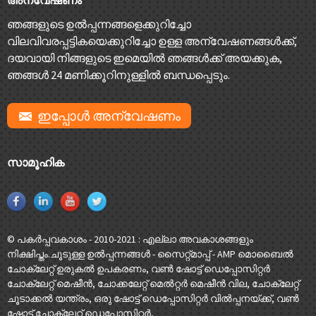
ഞങ്ങളുടെ ഉൽപ്പന്നങ്ങളെക്കുറിച്ചോ
വിലവിവരപ്പട്ടികയെക്കുറിച്ചോ ഉള്ള അന്വേഷണങ്ങൾക്ക്,
ദയവായി നിങ്ങളുടെ ഇമെയിൽ ഞങ്ങൾക്ക് അയക്കുക,
ഞങ്ങൾ 24 മണിക്കൂറിനുള്ളിൽ ബന്ധപ്പെടും.
ഇപ്പോൾ അന്വേഷണം
സാമൂഹിക
© പകർപ്പവകാശം - 2010-2021 : എല്ലാ അവകാശങ്ങളും
നിക്ഷിപ്തം.
ചൂടുള്ള ഉൽപ്പന്നങ്ങൾ
-
സൈറ്റ്മാപ്പ്
-
AMP മൊബൈൽ
ചോക്ലേറ്റ് ഉരുകൽ ഉപകരണം
,
വൺ ഷോട്ട് ഡെപ്പോസിറ്റർ
ചോക്ലേറ്റ് മെഷീൻ
,
ചോക്കലേറ്റ് മെൽറ്റർ മെഷീൻ വില
,
ചോക്ലേറ്റ്
ചൂടാക്കൽ യന്ത്രം
,
ഒരു ഷോട്ട് ഡെപ്പോസിറ്റർ വിൽപ്പനയ്ക്ക്
,
വൺ
ഷോട്ട് ചോക്ലേറ്റ് ഡെപ്പോസിറ്റർ
,