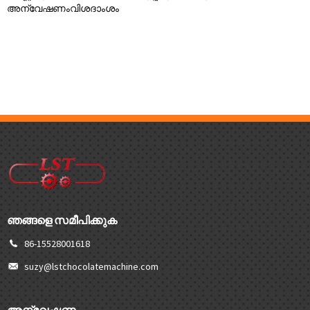
അന്വേഷണം
വിശദാംശം
ഞങ്ങളെ സമീപിക്കുക
86-15528001618
suzy@lstchocolatemachine.com
അന്വേഷണം