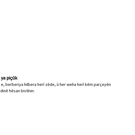
 ya piçûk
 e, berberiya hilbera herî zêde, û her weha herî kêm parçeyên
dinê hêsan bistînin.