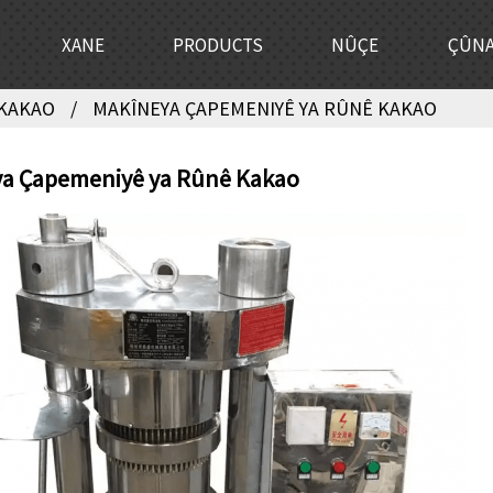
XANE
PRODUCTS
NÛÇE
ÇÛNA
 KAKAO
MAKÎNEYA ÇAPEMENIYÊ YA RÛNÊ KAKAO
a Çapemeniyê ya Rûnê Kakao