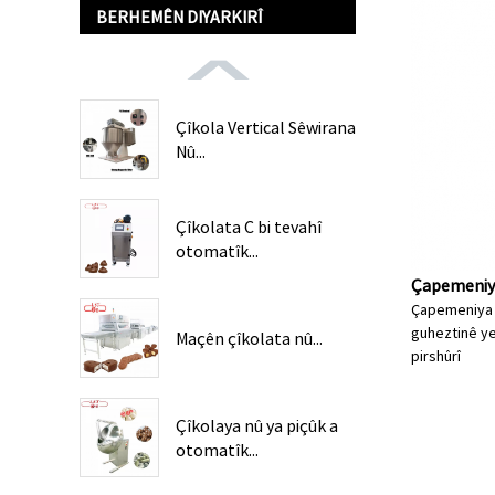
BERHEMÊN DIYARKIRÎ
Çîkola Vertical Sêwirana
Nû...
Çîkolata C bi tevahî
otomatîk...
Çapemeniya
Çapemeniya r
guheztinê ye
Maçên çîkolata nû...
pirs
hûrî
Çîkolaya nû ya piçûk a
otomatîk...