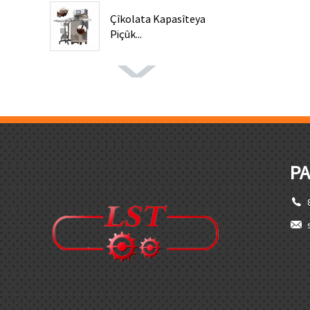
Çîkolata Kapasîteya
Piçûk...
PA