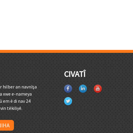
CIVATÎ
er hilber an navnîşa
ma xwe e-nameya
 û em ê di nav 24
in têkiliyê.
NIHA