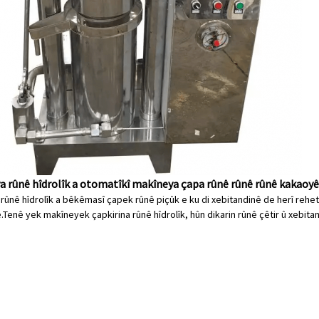
 rûnê hîdrolîk a otomatîkî makîneya çapa rûnê rûnê rûnê kakaoyê
ûnê hîdrolîk a bêkêmasî çapek rûnê piçûk e ku di xebitandinê de herî rehet
.Tenê yek makîneyek çapkirina rûnê hîdrolîk, hûn dikarin rûnê çêtir û xebitan