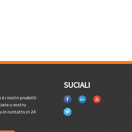
SUCIALI
 i nostri prudutti
sciate u vostru
u in cuntattu in 24