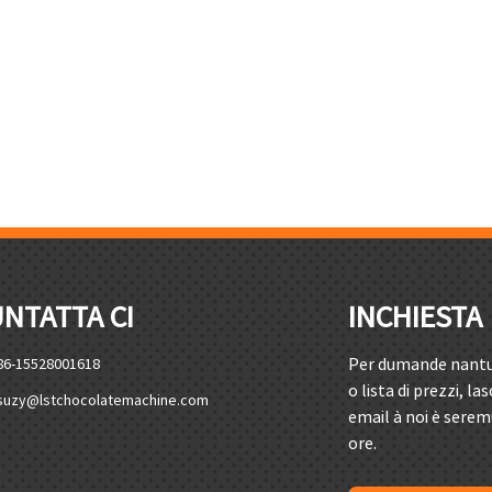
NTATTA CI
INCHIESTA
Per dumande nantu à
86-15528001618
o lista di prezzi, la
suzy@lstchocolatemachine.com
email à noi è serem
ore.