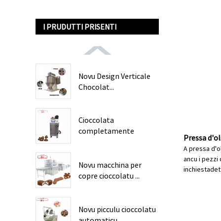
I PRUDUTTI PRISENTI
Novu Design Verticale
Chocolat...
Cioccolata
completamente
Pressa d'ol
automatica...
A pressa d'o
ancu i pezzi 
Novu macchina per
inchiesta
det
copre cioccolatu ...
Novu picculu cioccolatu
automaticu ...