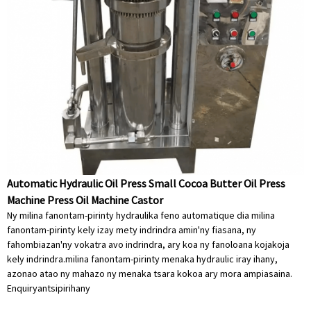
Automatic Hydraulic Oil Press Small Cocoa Butter Oil Press
Machine Press Oil Machine Castor
Ny milina fanontam-pirinty hydraulika feno automatique dia milina
fanontam-pirinty kely izay mety indrindra amin'ny fiasana, ny
fahombiazan'ny vokatra avo indrindra, ary koa ny fanoloana kojakoja
kely indrindra.milina fanontam-pirinty menaka hydraulic iray ihany,
azonao atao ny mahazo ny menaka tsara kokoa ary mora ampiasaina.
Enquiry
antsipirihany