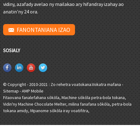
vidiny, azafady avelao ny mailakao ary hifandray izahay ao
anatin'ny 24 ora.
FANONTANIANA IZAO
SOSIALY
© Copyright - 2010-2021 : Zo rehetra voatokana.
Vokatra mafana
-
Sitemap
-
AMP Mobile
Fitaovana fanalefahana sôkôla
,
Machine sôkôla petra-bola tokana
,
Vidin'ny Machine Chocolate Melter
,
milina fanafana sôkôla
,
petra-bola
tokana amidy
,
Mpanome sôkôla iray voatifitra
,