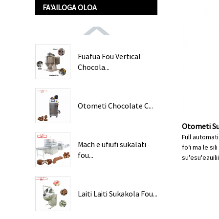
FA'AILOGA OLOA
Fuafua Fou Vertical
Chocola...
Otometi Chocolate C...
Otometi Su'
Full automati
Mach e ufiufi sukalati
foʻi ma le si
fou...
su'esu'e
auili
Laiti Laiti Sukakola Fou...