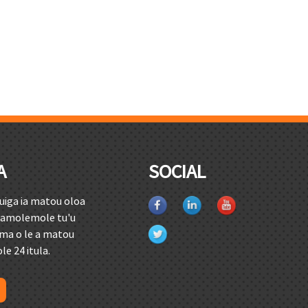
A
SOCIAL
uiga ia matou oloa
fa'amolemole tu'u
u ma o le a matou
le 24 itula.