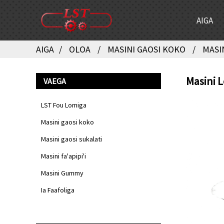
AIGA
AIGA
OLOA
MASINI GAOSI KOKO
MASI
Masini 
VAEGA
LST Fou Lomiga
Masini gaosi koko
Masini gaosi sukalati
Masini fa'apipi'i
Masini Gummy
Ia Faafoliga