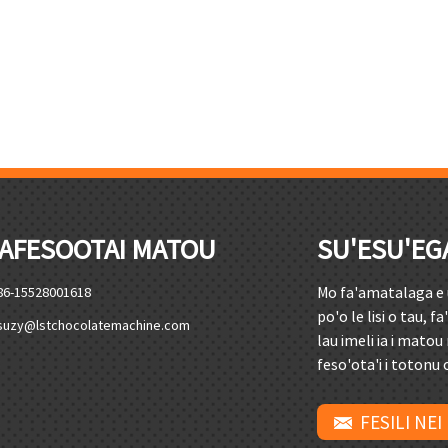
AFESOOTAI MATOU
SU'ESU'EG
Mo fa'amatalaga e 
86-15528001618
po'o le lisi o tau, 
suzy@lstchocolatemachine.com
lau imeli ia i mato
feso'ota'i i totonu o
FESILI NEI