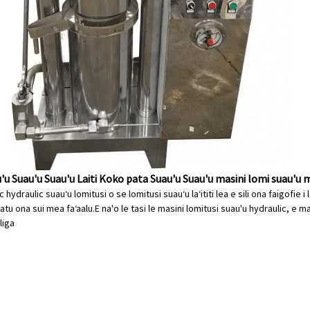
u Suau'u Suau'u Laiti Koko pata Suau'u Suau'u masini lomi suau'u m
c hydraulic suauʻu lomitusi o se lomitusi suauʻu laʻititi lea e sili ona faigofie 
li atu ona sui mea faʻaalu.E na'o le tasi le masini lomitusi suau'u hydraulic, e 
iliga