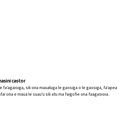
asini castor
i le faʻagaioiga, sili ona maualuga le gaosiga o le gaosiga, faʻapea
mafai ona e maua le suau'u sili atu ma faigofie ona faagaoioia.