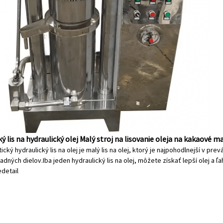
 lis na hydraulický olej Malý stroj na lisovanie oleja na kakaové ma
ický hydraulický lis na olej je malý lis na olej, ktorý je najpohodlnejší v p
dných dielov.Iba jeden hydraulický lis na olej, môžete získať lepší olej a ľ
e
detail