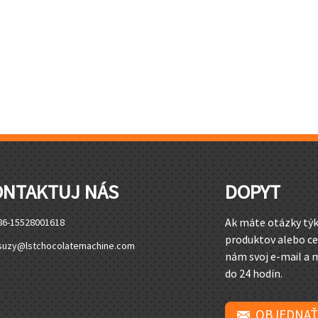
ONTAKTUJ NÁS
DOPYT
Ak máte otázky týk
86-15528001618
produktov alebo ce
suzy@lstchocolatemachine.com
nám svoj e-mail a
do 24 hodín.
OBJEDNAŤ