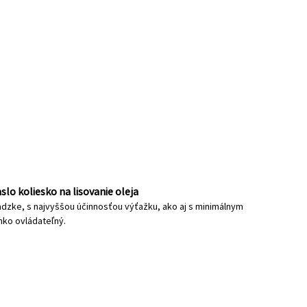
slo koliesko na lisovanie oleja
revádzke, s najvyššou účinnosťou výťažku, ako aj s minimálnym
ahko ovládateľný.