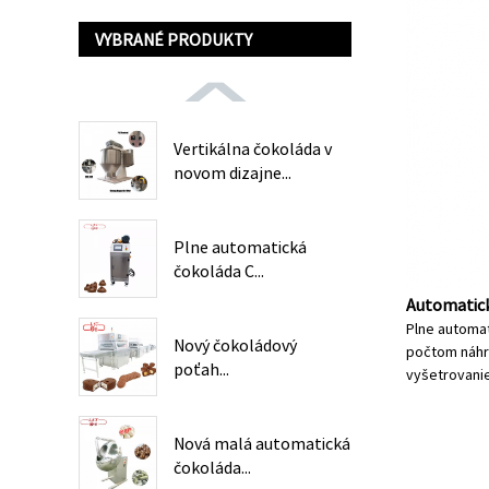
VYBRANÉ PRODUKTY
Vertikálna čokoláda v
novom dizajne...
Plne automatická
čokoláda C...
Automatický
Plne automat
Nový čokoládový
počtom náhra
poťah...
vyšetrovani
Nová malá automatická
čokoláda...