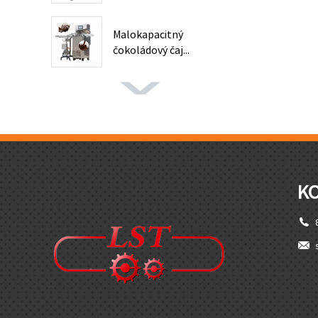
Malokapacitný
čokoládový čaj...
K