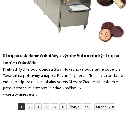
Stroj na ukladanie čokolády z výroby Automatický stroj na
horúcu čokoládu
Prehľad Rýchle podrobnosti Stav: Nové, nové použiteľné odvetvia:
Továreň na potraviny a nápoje Pozáručný servis: Technická podpora
videa, podpora online Lokálny servis Miesto: Žiadne Umiestnenie
predvádzacej miestnosti: Žiadne Značka: LST ...
vyšetrovanie
detail
1
2
3
4
5
6
Ďalej >
>>
Strana 1/10