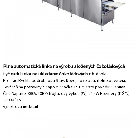
Plne automatická linka na výrobu zložených čokoládových
tyčiniek Linka na ukladanie čokoládových oblátok
Prehľad Rýchle podrobnosti Stav: Nové, nové použiteľné odvetvia:
Továreň na potraviny a nápoje Značka: LST Miesto pôvodu: Sichuan,
Čína Napätie: 380V/50HZ/Trojfázový výkon (W): 24 kW Rozmery (L*Š*V):
18000 *15...
vyšetrovanie
detail