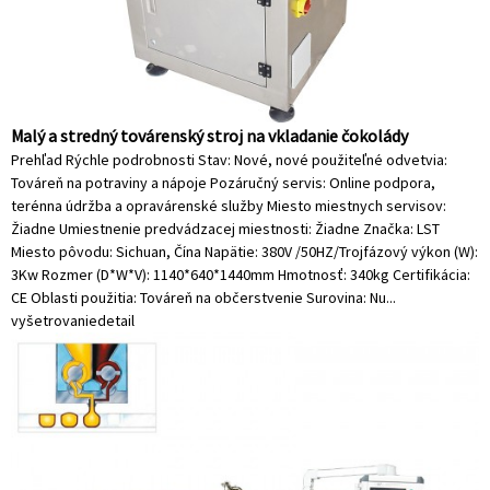
Malý a stredný továrenský stroj na vkladanie čokolády
Prehľad Rýchle podrobnosti Stav: Nové, nové použiteľné odvetvia:
Továreň na potraviny a nápoje Pozáručný servis: Online podpora,
terénna údržba a opravárenské služby Miesto miestnych servisov:
Žiadne Umiestnenie predvádzacej miestnosti: Žiadne Značka: LST
Miesto pôvodu: Sichuan, Čína Napätie: 380V /50HZ/Trojfázový výkon (W):
3Kw Rozmer (D*W*V): 1140*640*1440mm Hmotnosť: 340kg Certifikácia:
CE Oblasti použitia: Továreň na občerstvenie Surovina: Nu...
vyšetrovanie
detail