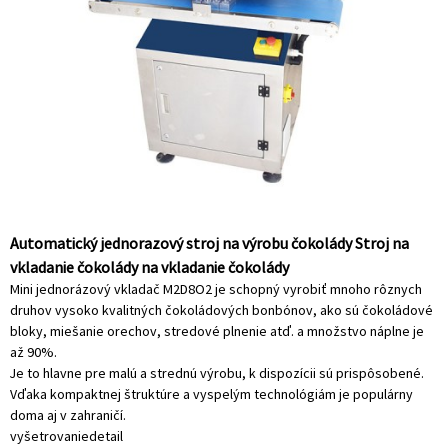
Automatický jednorazový stroj na výrobu čokolády Stroj na
vkladanie čokolády na vkladanie čokolády
Mini jednorázový vkladač M2D8O2 je schopný vyrobiť mnoho rôznych
druhov vysoko kvalitných čokoládových bonbónov, ako sú čokoládové
bloky, miešanie orechov, stredové plnenie atď. a množstvo náplne je
až 90%.
Je to hlavne pre malú a strednú výrobu, k dispozícii sú prispôsobené.
Vďaka kompaktnej štruktúre a vyspelým technológiám je populárny
doma aj v zahraničí.
vyšetrovanie
detail