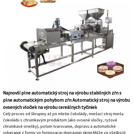
Najnovší plne automatický stroj na výrobu stabilných zŕn s
plne automatickým pohybom zŕn Automatický stroj na výrobu
ovsených vločiek na výrobu cereálnych tyčiniek
Celý proces od škrupiny až po mletie čokolády, miešací stroj mieša
čokoládu s chrumkavým produktom (ako ovsené vločky, ryžové
chrumkavé oriešky), potom tvarovanie, dopravu a automatické
vyberanie z formy vo formovacej dopravnej skrini.Môže zo všetkých