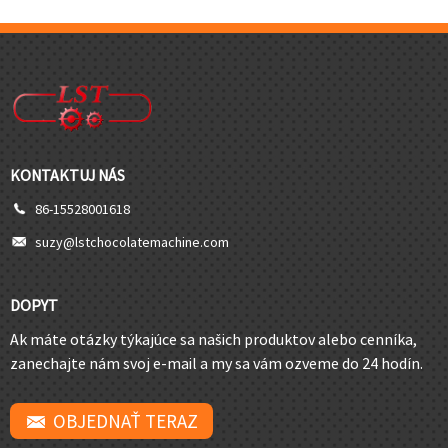
KONTAKTUJ NÁS
86-15528001618
suzy@lstchocolatemachine.com
DOPYT
Ak máte otázky týkajúce sa našich produktov alebo cenníka,
zanechajte nám svoj e-mail a my sa vám ozveme do 24 hodín.
OBJEDNAŤ TERAZ