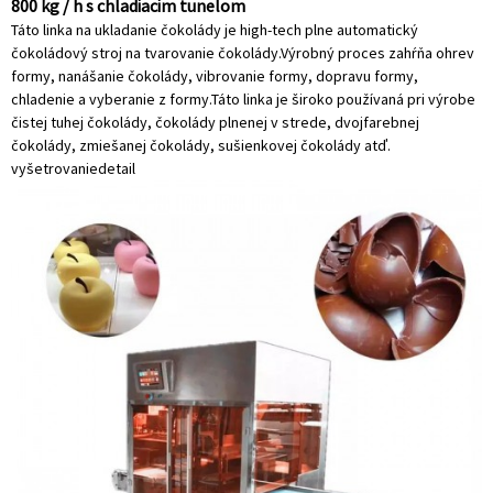
800 kg / h s chladiacim tunelom
Táto linka na ukladanie čokolády je high-tech plne automatický
čokoládový stroj na tvarovanie čokolády.Výrobný proces zahŕňa ohrev
formy, nanášanie čokolády, vibrovanie formy, dopravu formy,
chladenie a vyberanie z formy.Táto linka je široko používaná pri výrobe
čistej tuhej čokolády, čokolády plnenej v strede, dvojfarebnej
čokolády, zmiešanej čokolády, sušienkovej čokolády atď.
vyšetrovanie
detail