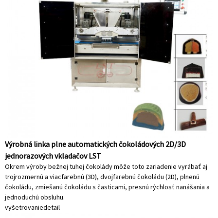
Výrobná linka plne automatických čokoládových 2D/3D
jednorazových vkladačov LST
Okrem výroby bežnej tuhej čokolády môže toto zariadenie vyrábať aj
trojrozmernú a viacfarebnú (3D), dvojfarebnú čokoládu (2D), plnenú
čokoládu, zmiešanú čokoládu s časticami, presnú rýchlosť nanášania a
jednoduchú obsluhu.
vyšetrovanie
detail