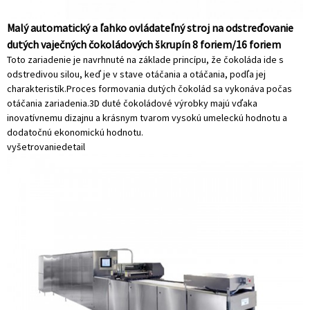
Malý automatický a ľahko ovládateľný stroj na odstreďovanie
dutých vaječných čokoládových škrupín 8 foriem/16 foriem
Toto zariadenie je navrhnuté na základe princípu, že čokoláda ide s
odstredivou silou, keď je v stave otáčania a otáčania, podľa jej
charakteristík.Proces formovania dutých čokolád sa vykonáva počas
otáčania zariadenia.3D duté čokoládové výrobky majú vďaka
inovatívnemu dizajnu a krásnym tvarom vysokú umeleckú hodnotu a
dodatočnú ekonomickú hodnotu.
vyšetrovanie
detail