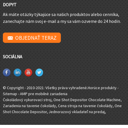
DOPYT
Ak máte otázky týkajúce sa našich produktov alebo cenníka,
zanechajte nám svoj e-mail a my sa vám ozveme do 24 hodín.
OBJEDNAŤ TERAZ
SOCIÁLNA
© Copyright - 2010-2021: Všetky práva vyhradené.
Horúce produkty
-
Sitemap
-
AMP pre mobilné zariadenia
Čokoládový vykurovací stroj
,
One Shot Depositor Chocolate Machine
,
Zariadenia na tavenie čokolády
,
Cena stroja na tavenie čokolády
,
One
Shot Chocolate Depositor
,
Jednorazový vkladateľ na predaj
,