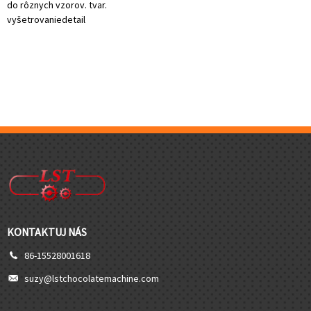
do rôznych vzorov. tvar.
vyšetrovanie
detail
KONTAKTUJ NÁS
86-15528001618
suzy@lstchocolatemachine.com