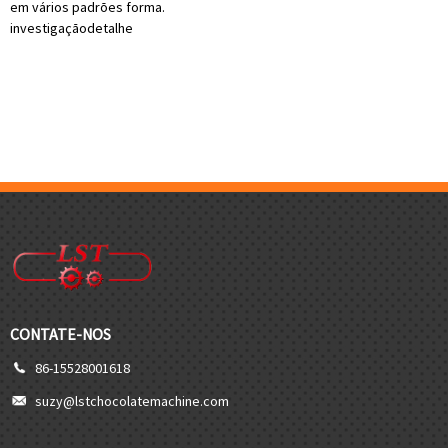
em vários padrões forma.
investigação
detalhe
CONTATE-NOS
86-15528001618
suzy@lstchocolatemachine.com