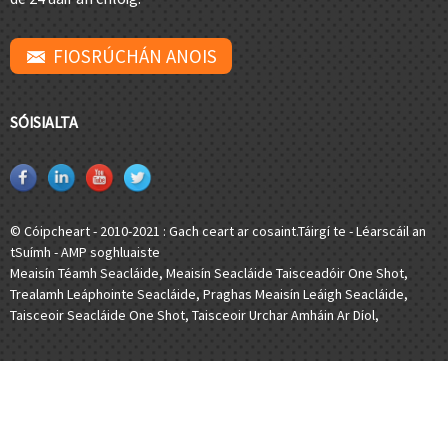
FIOSRÚCHÁN ANOIS
SÓISIALTA
© Cóipcheart - 2010-2021 : Gach ceart ar cosaint.
Táirgí te
-
Léarscáil an
tSuímh
-
AMP soghluaiste
Meaisín Téamh Seacláide
,
Meaisín Seacláide Taisceadóir One Shot
,
Trealamh Leáphointe Seacláide
,
Praghas Meaisín Leáigh Seacláide
,
Taisceoir Seacláide One Shot
,
Taisceoir Urchar Amháin Ar Díol
,