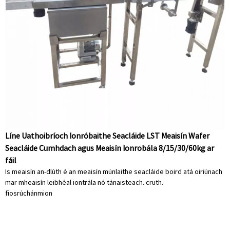
Líne Uathoibríoch Ionróbaithe Seacláide LST Meaisín Wafer
Seacláide Cumhdach agus Meaisín Ionrobála 8/15/30/60kg ar
fáil
Is meaisín an-dlúth é an meaisín múnlaithe seacláide boird atá oiriúnach
mar mheaisín leibhéal iontrála nó tánaisteach. cruth.
fiosrúchán
mion