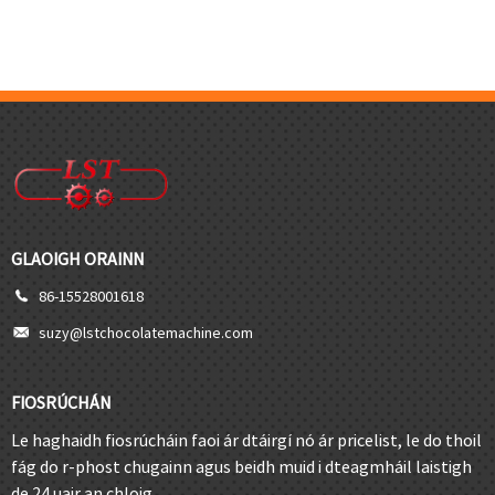
GLAOIGH ORAINN
86-15528001618
suzy@lstchocolatemachine.com
FIOSRÚCHÁN
Le haghaidh fiosrúcháin faoi ár dtáirgí nó ár pricelist, le do thoil
fág do r-phost chugainn agus beidh muid i dteagmháil laistigh
de 24 uair an chloig.