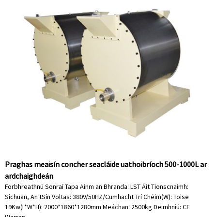
Praghas meaisín concher seacláide uathoibríoch 500-1000L ar
ardchaighdeán
Forbhreathnú Sonraí Tapa Ainm an Bhranda: LST Áit Tionscnaimh:
Sichuan, An tSín Voltas: 380V/50HZ/Cumhacht Trí Chéim(W): Toise
19Kw(L*W*H): 2000*1860*1280mm Meáchan: 2500kg Deimhniú: CE