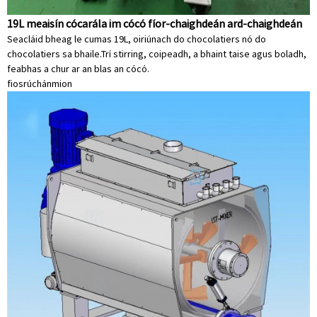
19L meaisín cócarála im cócó fíor-chaighdeán ard-chaighdeán
Seacláid bheag le cumas 19L, oiriúnach do chocolatiers nó do
chocolatiers sa bhaile.Trí stirring, coipeadh, a bhaint taise agus boladh,
feabhas a chur ar an blas an cócó.
fiosrúchán
mion