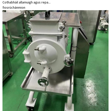
Cothabháil allamuigh agus repa...
fiosrúchán
mion