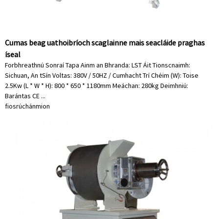
Cumas beag uathoibríoch scaglainne mais seacláide praghas
íseal
Forbhreathnú Sonraí Tapa Ainm an Bhranda: LST Áit Tionscnaimh:
Sichuan, An tSín Voltas: 380V / 50HZ / Cumhacht Trí Chéim (W): Toise
2.5Kw (L * W * H): 800 * 650 * 1180mm Meáchan: 280kg Deimhniú:
Barántas CE ...
fiosrúchán
mion