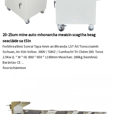
20-25um míne auto mhonarcha meaisín scagtha beag
seacláide sa tSín
Forbhreathnú Sonraí Tapa Ainm an Bhranda: LST Áit Tionscnaimh:
Sichuan, An tSín Voltas: 380V / 50HZ / Cumhacht Trí Chéim (W): Toise
2.5Kw (L * W * H): 800 * 650 * 1180mm Meáchan: 280kg Deimhniú:
Barántas CE ...
fiosrúchán
mion