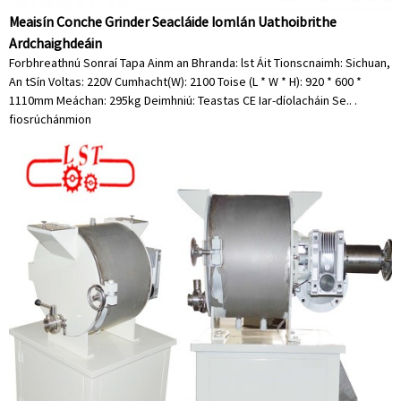
Meaisín Conche Grinder Seacláide Iomlán Uathoibrithe
Ardchaighdeáin
Forbhreathnú Sonraí Tapa Ainm an Bhranda: lst Áit Tionscnaimh: Sichuan,
An tSín Voltas: 220V Cumhacht(W): 2100 Toise (L * W * H): 920 * 600 *
1110mm Meáchan: 295kg Deimhniú: Teastas CE Iar-díolacháin Se.. .
fiosrúchán
mion