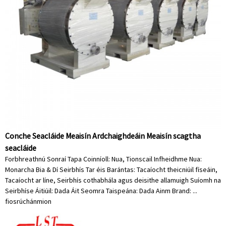
Conche Seacláide Meaisín Ardchaighdeáin Meaisín scagtha
seacláide
Forbhreathnú Sonraí Tapa Coinníoll: Nua, Tionscail Infheidhme Nua:
Monarcha Bia & Dí Seirbhís Tar éis Barántas: Tacaíocht theicniúil físeáin,
Tacaíocht ar líne, Seirbhís cothabhála agus deisithe allamuigh Suíomh na
Seirbhíse Áitiúil: Dada Áit Seomra Taispeána: Dada Ainm Brand: ...
fiosrúchán
mion