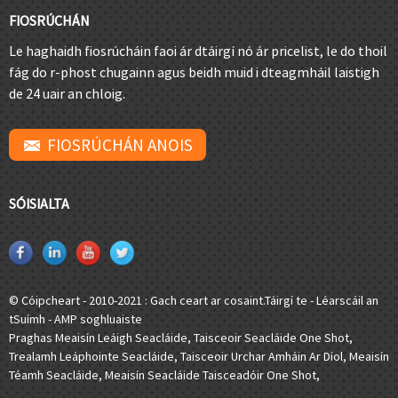
FIOSRÚCHÁN
Le haghaidh fiosrúcháin faoi ár dtáirgí nó ár pricelist, le do thoil
fág do r-phost chugainn agus beidh muid i dteagmháil laistigh
de 24 uair an chloig.
FIOSRÚCHÁN ANOIS
SÓISIALTA
© Cóipcheart - 2010-2021 : Gach ceart ar cosaint.
Táirgí te
-
Léarscáil an
tSuímh
-
AMP soghluaiste
Praghas Meaisín Leáigh Seacláide
,
Taisceoir Seacláide One Shot
,
Trealamh Leáphointe Seacláide
,
Taisceoir Urchar Amháin Ar Díol
,
Meaisín
Téamh Seacláide
,
Meaisín Seacláide Taisceadóir One Shot
,