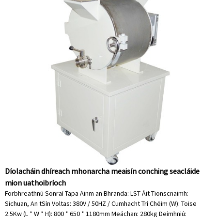
Díolacháin dhíreach mhonarcha meaisín conching seacláide
mion uathoibríoch
Forbhreathnú Sonraí Tapa Ainm an Bhranda: LST Áit Tionscnaimh:
Sichuan, An tSín Voltas: 380V / 50HZ / Cumhacht Trí Chéim (W): Toise
2.5Kw (L * W * H): 800 * 650 * 1180mm Meáchan: 280kg Deimhniú: