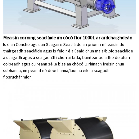
Meaisín corning seacláide im cócó fíor 1000L ar ardchaighdeán
Is é an Conche agus an Scagaire Seacláide an príomh-mheaisín do
tháirgeadh seacláide agus is féidir é a úsáid chun mais/bloic seacláide
a scagadh agus a scagadh.Trí chorraí fada, baintear bolaithe de bharr
coipeadh agus cuireann sé le blas an chócó.Oiriúnach freisin chun
subhanna, im peanut nó deochanna/laonna eile a scagadh.
fiosrúchán
mion