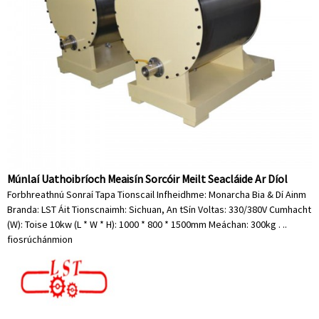
Múnlaí Uathoibríoch Meaisín Sorcóir Meilt Seacláide Ar Díol
Forbhreathnú Sonraí Tapa Tionscail Infheidhme: Monarcha Bia & Dí Ainm
Branda: LST Áit Tionscnaimh: Sichuan, An tSín Voltas: 330/380V Cumhacht
(W): Toise 10kw (L * W * H): 1000 * 800 * 1500mm Meáchan: 300kg . ..
fiosrúchán
mion