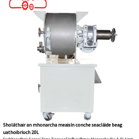
Sholáthair an mhonarcha meaisín conche seacláide beag
uathoibríoch 20L