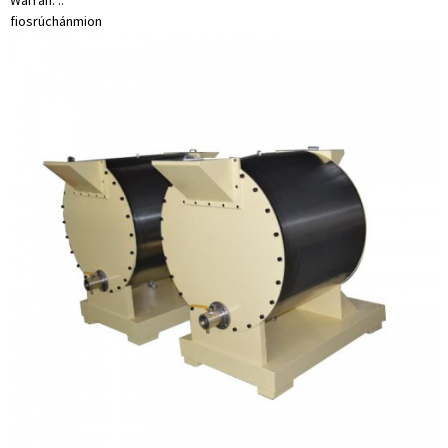
Warran. ..
fiosrúchán
mion