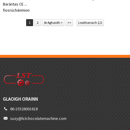
Barántas CE ...
fiosrúchán
mion
1
2
Ar Aghaidh >
>>
Leathanach 1/2
GLAOIGH ORAINN
86-15528001618
suzy@lstchocolatemachine.com