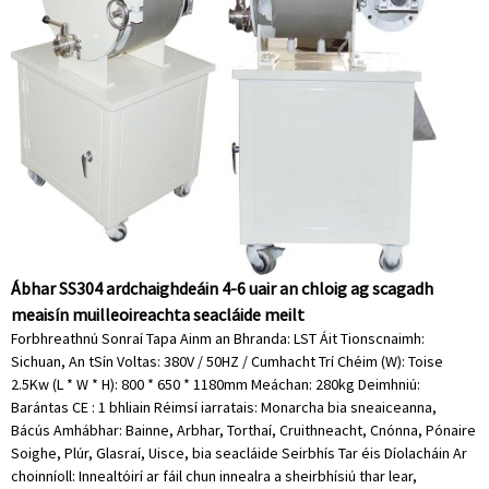
Ábhar SS304 ardchaighdeáin 4-6 uair an chloig ag scagadh
meaisín muilleoireachta seacláide meilt
Forbhreathnú Sonraí Tapa Ainm an Bhranda: LST Áit Tionscnaimh:
Sichuan, An tSín Voltas: 380V / 50HZ / Cumhacht Trí Chéim (W): Toise
2.5Kw (L * W * H): 800 * 650 * 1180mm Meáchan: 280kg Deimhniú:
Barántas CE : 1 bhliain Réimsí iarratais: Monarcha bia sneaiceanna,
Bácús Amhábhar: Bainne, Arbhar, Torthaí, Cruithneacht, Cnónna, Pónaire
Soighe, Plúr, Glasraí, Uisce, bia seacláide Seirbhís Tar éis Díolacháin Ar
choinníoll: Innealtóirí ar fáil chun innealra a sheirbhísiú thar lear,