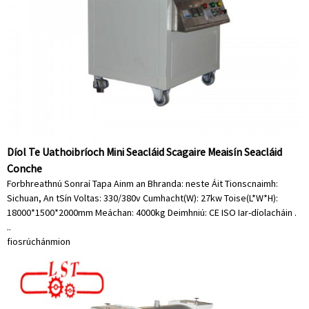
Díol Te Uathoibríoch Mini Seacláid Scagaire Meaisín Seacláid
Conche
Forbhreathnú Sonraí Tapa Ainm an Bhranda: neste Áit Tionscnaimh:
Sichuan, An tSín Voltas: 330/380v Cumhacht(W): 27kw Toise(L*W*H):
18000*1500*2000mm Meáchan: 4000kg Deimhniú: CE ISO Iar-díolacháin .
..
fiosrúchán
mion