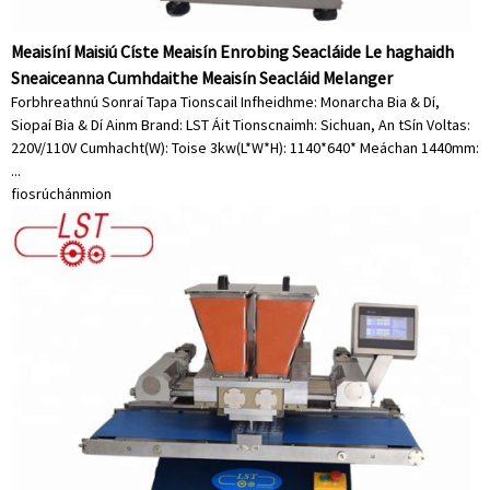
Meaisíní Maisiú Císte Meaisín Enrobing Seacláide Le haghaidh
Sneaiceanna Cumhdaithe Meaisín Seacláid Melanger
Forbhreathnú Sonraí Tapa Tionscail Infheidhme: Monarcha Bia & Dí,
Siopaí Bia & Dí Ainm Brand: LST Áit Tionscnaimh: Sichuan, An tSín Voltas:
220V/110V Cumhacht(W): Toise 3kw(L*W*H): 1140*640* Meáchan 1440mm:
...
fiosrúchán
mion