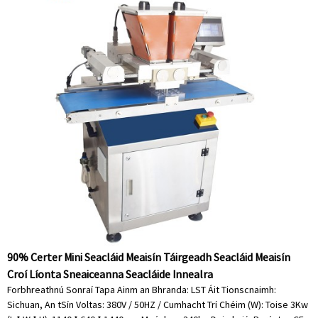
90% Certer Mini Seacláid Meaisín Táirgeadh Seacláid Meaisín
Croí Líonta Sneaiceanna Seacláide Innealra
Forbhreathnú Sonraí Tapa Ainm an Bhranda: LST Áit Tionscnaimh:
Sichuan, An tSín Voltas: 380V / 50HZ / Cumhacht Trí Chéim (W): Toise 3Kw