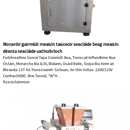
Monaróir gairmiúil meaisín taisceoir seacláide beag meaisín
déanta seacláide uathoibríoch
Forbhreathnú Sonraí Tapa Coinníoll: Nua, Tionscail Infheidhme Nua:
Óstáin, Monarcha Bia & Dí, Bialann, Úsáid Baile, Siopa Bia Ainm an
Bhranda: LST Áit Tionscnaimh: Sichuan, An tSín Voltas: 220V/110V
Cumhacht(W): 3kw Toise(L *W*H...
fiosrúchán
mion