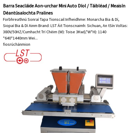
Barra Seacláide Aon-urchar Mini Auto Díol / Táibléad / Meaisín
Déantúsaíochta Pralines
Forbhreathnú Sonraí Tapa Tionscail Infheidhme: Monarcha Bia & Dí,
Siopaí Bia & Dí Ainm Brand: LST Áit Tionscnaimh: Sichuan, An tSín Voltas:
380V/50HZ/Cumhacht Trí Chéim (W): Toise 3Kw(L*W*H): 1140
*640*1440mm Wei...
fiosrúchán
mion