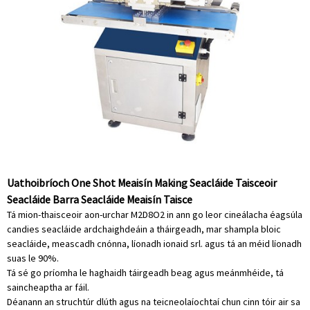
Uathoibríoch One Shot Meaisín Making Seacláide Taisceoir
Seacláide Barra Seacláide Meaisín Taisce
Tá mion-thaisceoir aon-urchar M2D8O2 in ann go leor cineálacha éagsúla
candies seacláide ardchaighdeáin a tháirgeadh, mar shampla bloic
seacláide, meascadh cnónna, líonadh ionaid srl. agus tá an méid líonadh
suas le 90%.
Tá sé go príomha le haghaidh táirgeadh beag agus meánmhéide, tá
saincheaptha ar fáil.
Déanann an struchtúr dlúth agus na teicneolaíochtaí chun cinn tóir air sa