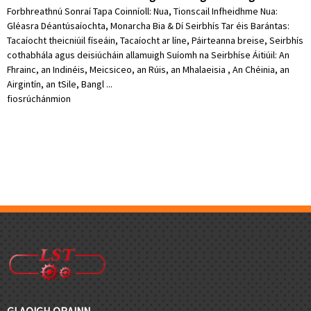
Forbhreathnú Sonraí Tapa Coinníoll: Nua, Tionscail Infheidhme Nua:
Gléasra Déantúsaíochta, Monarcha Bia & Dí Seirbhís Tar éis Barántas:
Tacaíocht theicniúil físeáin, Tacaíocht ar líne, Páirteanna breise, Seirbhís
cothabhála agus deisiúcháin allamuigh Suíomh na Seirbhíse Áitiúil: An
Fhrainc, an Indinéis, Meicsiceo, an Rúis, an Mhalaeisia , An Chéinia, an
Airgintín, an tSile, Bangl ...
fiosrúchán
mion
GLAOIGH ORAINN