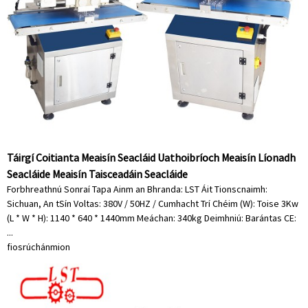
Táirgí Coitianta Meaisín Seacláid Uathoibríoch Meaisín Líonadh
Seacláide Meaisín Taisceadáin Seacláide
Forbhreathnú Sonraí Tapa Ainm an Bhranda: LST Áit Tionscnaimh:
Sichuan, An tSín Voltas: 380V / 50HZ / Cumhacht Trí Chéim (W): Toise 3Kw
(L * W * H): 1140 * 640 * 1440mm Meáchan: 340kg Deimhniú: Barántas CE:
...
fiosrúchán
mion