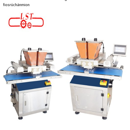
fiosrúchán
mion