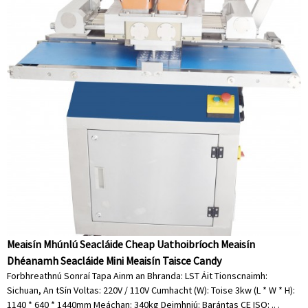
Meaisín Mhúnlú Seacláide Cheap Uathoibríoch Meaisín
Dhéanamh Seacláide Mini Meaisín Taisce Candy
Forbhreathnú Sonraí Tapa Ainm an Bhranda: LST Áit Tionscnaimh:
Sichuan, An tSín Voltas: 220V / 110V Cumhacht (W): Toise 3kw (L * W * H):
1140 * 640 * 1440mm Meáchan: 340kg Deimhniú: Barántas CE ISO: .. .