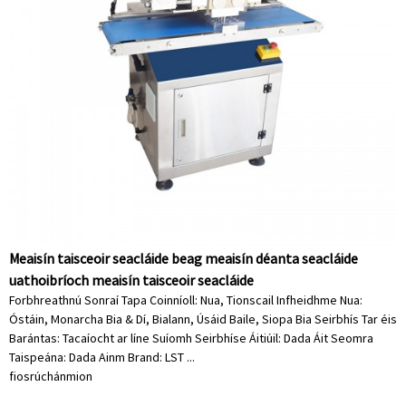
Meaisín taisceoir seacláide beag meaisín déanta seacláide
uathoibríoch meaisín taisceoir seacláide
Forbhreathnú Sonraí Tapa Coinníoll: Nua, Tionscail Infheidhme Nua:
Óstáin, Monarcha Bia & Dí, Bialann, Úsáid Baile, Siopa Bia Seirbhís Tar éis
Barántas: Tacaíocht ar líne Suíomh Seirbhíse Áitiúil: Dada Áit Seomra
Taispeána: Dada Ainm Brand: LST ...
fiosrúchán
mion