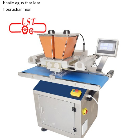
bhaile agus thar lear.
fiosrúchán
mion