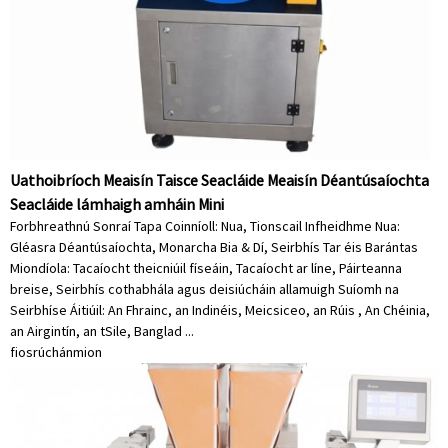
Uathoibríoch Meaisín Taisce Seacláide Meaisín Déantúsaíochta
Seacláide lámhaigh amháin Mini
Forbhreathnú Sonraí Tapa Coinníoll: Nua, Tionscail Infheidhme Nua:
Gléasra Déantúsaíochta, Monarcha Bia & Dí, Seirbhís Tar éis Barántas
Miondíola: Tacaíocht theicniúil físeáin, Tacaíocht ar líne, Páirteanna
breise, Seirbhís cothabhála agus deisiúcháin allamuigh Suíomh na
Seirbhíse Áitiúil: An Fhrainc, an Indinéis, Meicsiceo, an Rúis , An Chéinia,
an Airgintín, an tSile, Banglad ...
fiosrúchán
mion