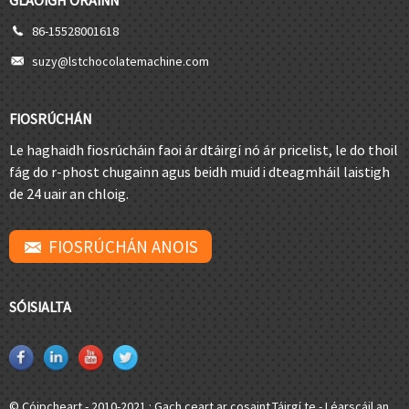
86-15528001618
suzy@lstchocolatemachine.com
FIOSRÚCHÁN
Le haghaidh fiosrúcháin faoi ár dtáirgí nó ár pricelist, le do thoil
fág do r-phost chugainn agus beidh muid i dteagmháil laistigh
de 24 uair an chloig.
FIOSRÚCHÁN ANOIS
SÓISIALTA
© Cóipcheart - 2010-2021 : Gach ceart ar cosaint.
Táirgí te
-
Léarscáil an