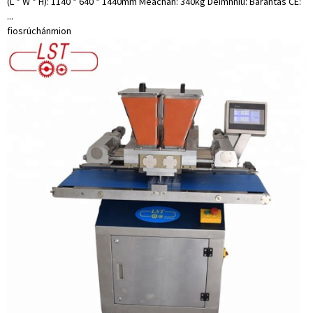
(L * W * H): 1140 * 640 * 1440mm Meáchan: 340kg Deimhniú: Barántas CE:
...
fiosrúchán
mion