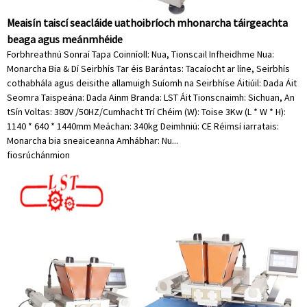
Meaisín taiscí seacláide uathoibríoch mhonarcha táirgeachta
beaga agus meánmhéide
Forbhreathnú Sonraí Tapa Coinníoll: Nua, Tionscail Infheidhme Nua:
Monarcha Bia & Dí Seirbhís Tar éis Barántas: Tacaíocht ar líne, Seirbhís
cothabhála agus deisithe allamuigh Suíomh na Seirbhíse Áitiúil: Dada Áit
Seomra Taispeána: Dada Ainm Branda: LST Áit Tionscnaimh: Sichuan, An
tSín Voltas: 380V /50HZ/Cumhacht Trí Chéim (W): Toise 3Kw (L * W * H):
1140 * 640 * 1440mm Meáchan: 340kg Deimhniú: CE Réimsí iarratais:
Monarcha bia sneaiceanna Amhábhar: Nu...
fiosrúchán
mion