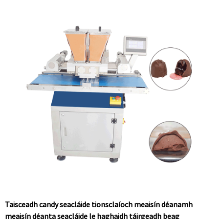
Taisceadh candy seacláide tionsclaíoch meaisín déanamh
meaisín déanta seacláide le haghaidh táirgeadh beag