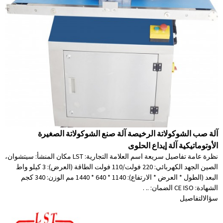
آلة صب الشوكولاتة الرخيصة آلة صنع الشوكولاتة الصغيرة
الأوتوماتيكية آلة إيداع الحلوى
نظرة عامة تفاصيل سريعة اسم العلامة التجارية: LST مكان المنشأ: سيتشوان،
الصين الجهد الكهربائي: 220 فولت/110 فولت الطاقة (العرض): 3 كيلو واط
البعد (الطول * العرض * الارتفاع): 1140 * 640 * 1440 مم الوزن: 340 كجم
الشهادة: CE ISO الضمان: .. .
سؤال
التفاصيل