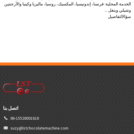
الخدمة المحلية: فرنسا، إندونيسيا، المكسيك، روسيا، ماليزيا وكينيا والأرجنتين
وشيلي وبنغل ...
سؤال
التفاصيل
اتصل بنا
86-15528001618
suzy@lstchocolatemachine.com