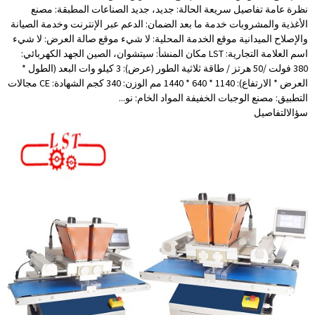
نظرة عامة تفاصيل سريعة الحالة: جديد، جديد الصناعات المطبقة: مصنع
الأغذية والمشروبات خدمة ما بعد الضمان: الدعم عبر الإنترنت وخدمة الصيانة
والإصلاح الميدانية موقع الخدمة المحلية: لا شيء موقع صالة العرض: لا شيء
اسم العلامة التجارية: LST مكان المنشأ: سيتشوان، الصين الجهد الكهربائي:
380 فولت /50 هرتز / طاقة ثلاثية الطور (عرض): 3 كيلو وات البعد (الطول *
العرض * الارتفاع): 1140 * 640 * 1440 مم الوزن: 340 كجم الشهادة: CE مجالات
التطبيق: مصنع الوجبات الخفيفة المواد الخام: نو...
سؤال
التفاصيل