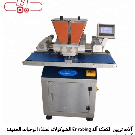
آلات تزيين الكعكة آلة Enrobing الشوكولاته لطلاء الوجبات الخفيفة