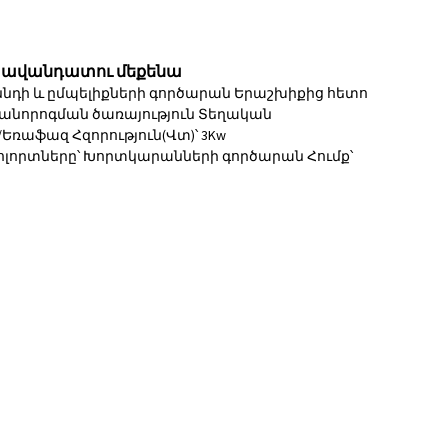
ի ավանդատու մեքենա
 Սննդի և ըմպելիքների գործարան Երաշխիքից հետո
րանորոգման ծառայություն Տեղական
/Եռաֆազ Հզորություն(Վտ)՝ 3Kw
ան ոլորտները՝ Խորտկարանների գործարան Հումք՝