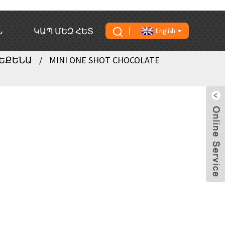
Ն
ԿԱՊ ՄԵԶ ՀԵՏ
English
ՄԵՔԵՆԱ
MINI ONE SHOT CHOCOLATE