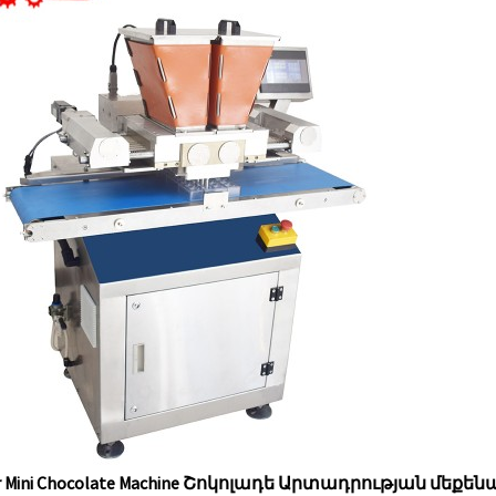
r Mini Chocolate Machine Շոկոլադե Արտադրության մեքենա