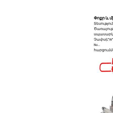
Փոքր և 
Տեսությո
Ծառայութ
սպասարկու
Չափս(L*W*
Nu...
հարցում
մ