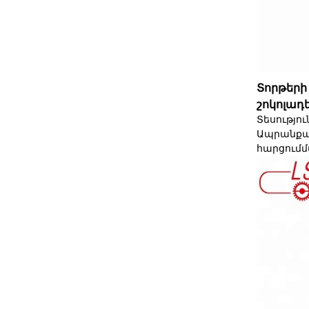
Տորթերի
շոկոլադ
Տեսությո
Ապրանքանի
հարցում
մ