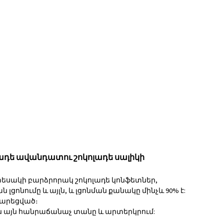
ադե ավանդատու շոկոլադե սալիկի
տեսակի բարձրորակ շոկոլադե կոնֆետներ,
 լցոնումը և այլն, և լցոնման քանակը մինչև 90% է:
մարեցված։
 այն հանրաճանաչ տանը և արտերկրում: