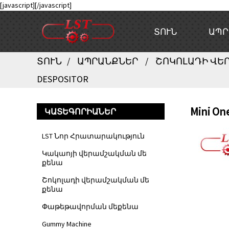
[javascript]
[/javascript]
ՏՈՒՆ
ԱՊՐ
ՏՈՒՆ
ԱՊՐԱՆՔՆԵՐ
ՇՈԿՈԼԱԴԻ ՎԵ
DESPOSITOR
Mini On
ԿԱՏԵԳՈՐԻԱՆԵՐ
LST Նոր Հրատարակություն
Կակաոյի վերամշակման մե
քենա
Շոկոլադի վերամշակման մե
քենա
Փաթեթավորման մեքենա
Gummy Machine