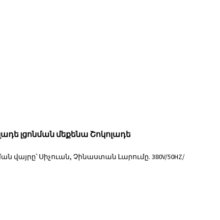
դե լցոնման մեքենա Շոկոլադե
 վայրը՝ Սիչուան, Չինաստան Լարումը. 380V/50HZ/