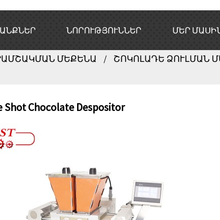
ԱՆՔՆԵՐ
ՆՈՐՈՒԹՅՈՒՆՆԵՐ
ՄԵՐ ՄԱՍԻ
ՐԱՄՇԱԿՄԱՆ ՄԵՔԵՆԱ
ՇՈԿՈԼԱԴԵ ՁՈՒԼՄԱՆ 
e Shot Chocolate Despositor