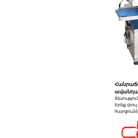
Հանրաճա
ավանդա
Տեսությո
Երեք փուլ 
հարցում
մ