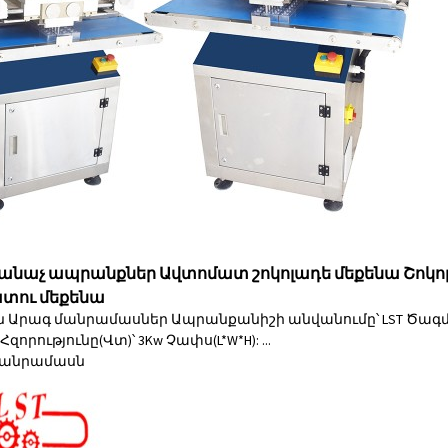
նաչ ապրանքներ Ավտոմատ շոկոլադե մեքենա Շոկոլա
տու մեքենա
ւն Արագ մանրամասներ Ապրանքանիշի անվանումը՝ LST Ծագման
Հզորությունը(Վտ)՝ 3Kw Չափս(L*W*H): ...
անրամասն