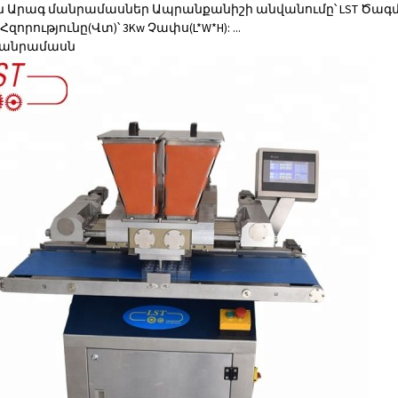
ւն Արագ մանրամասներ Ապրանքանիշի անվանումը՝ LST Ծագման
Հզորությունը(Վտ)՝ 3Kw Չափս(L*W*H): ...
անրամասն