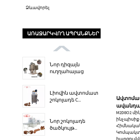
Ձևավորել
ԱՌԱՋԱՐԿՎՈՂ ԱՊՐԱՆՔՆԵՐ
Նոր դիզայն
ուղղահայաց
շոկոլա...
Լիովին ավտոմատ
Ավտոմատ
շոկոլադե C...
ավանդա
M2D8O2 մ
ինչպիսիք 
Նոր շոկոլադե
Հիմնական
ծածկույթ...
Կոմպակտ 
հարցում
մ