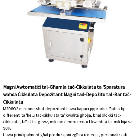
Magni Awtomatiċi tal-Għamla taċ-Ċikkulata ta 'Sparatura
waħda Ċikkulata Depożitant Magni tad-Depożitu tal-Bar taċ-
Ċikkulata
M2D8O2 mini one-shot depożitant huwa kapaċi jipproduċi ħafna tipi
differenti ta 'ħelu taċ-ċikkulata ta' kwalità għolja, bħal blokki taċ-
ċikkulata, taħlit tal-ġewż, mili taċ-ċentru eċċ. u l-kwantità tal-mili hija sa
90%.
Huwa prinċipalment għal produzzjoni żgħira u medja, personalizzati