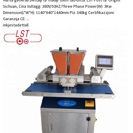
Ħarsa ġenerali Dettalji ta 'malajr Isem tad-Ditta: LST Post ta' Oriġini:
Sichuan, Ċina Vultaġġ: 380V/50HZ/Three Phase Power(W): 3Kw
Dimension(L*W*H): 1140*640*1440mm Piż: 340kg Ċertifikazzjoni:
Garanzija CE: ...
inkjesta
dettall