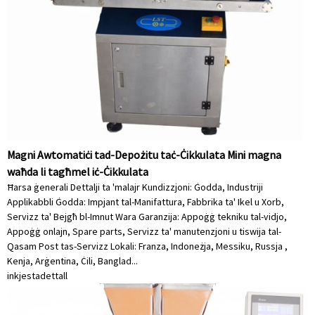
Magni Awtomatiċi tad-Depożitu taċ-Ċikkulata Mini magna
waħda li tagħmel iċ-Ċikkulata
Ħarsa ġenerali Dettalji ta 'malajr Kundizzjoni: Ġodda, Industriji
Applikabbli Ġodda: Impjant tal-Manifattura, Fabbrika ta' Ikel u Xorb,
Servizz ta' Bejgħ bl-Imnut Wara Garanzija: Appoġġ tekniku tal-vidjo,
Appoġġ onlajn, Spare parts, Servizz ta' manutenzjoni u tiswija tal-
Qasam Post tas-Servizz Lokali: Franza, Indoneżja, Messiku, Russja ,
Kenja, Arġentina, Ċili, Banglad...
inkjesta
dettall