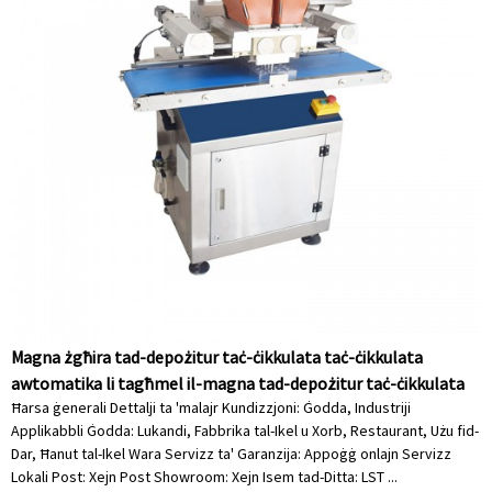
Magna żgħira tad-depożitur taċ-ċikkulata taċ-ċikkulata
awtomatika li tagħmel il-magna tad-depożitur taċ-ċikkulata
Ħarsa ġenerali Dettalji ta 'malajr Kundizzjoni: Ġodda, Industriji
Applikabbli Ġodda: Lukandi, Fabbrika tal-Ikel u Xorb, Restaurant, Użu fid-
Dar, Ħanut tal-Ikel Wara Servizz ta' Garanzija: Appoġġ onlajn Servizz
Lokali Post: Xejn Post Showroom: Xejn Isem tad-Ditta: LST ...