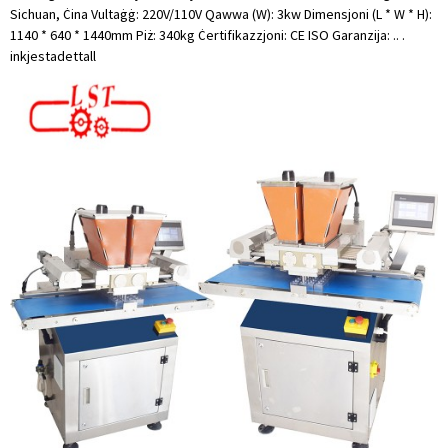
Sichuan, Ċina Vultaġġ: 220V/110V Qawwa (W): 3kw Dimensjoni (L * W * H):
1140 * 640 * 1440mm Piż: 340kg Ċertifikazzjoni: CE ISO Garanzija: .. .
inkjesta
dettall