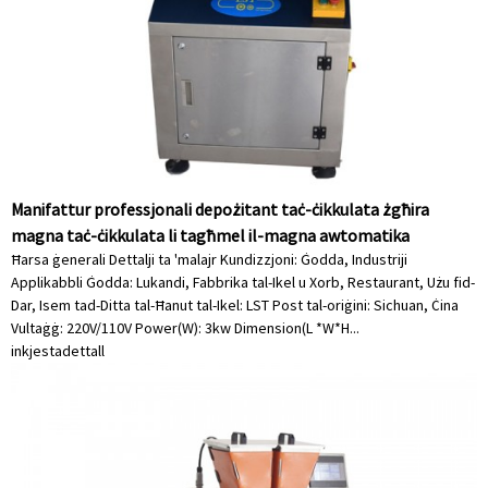
Manifattur professjonali depożitant taċ-ċikkulata żgħira
magna taċ-ċikkulata li tagħmel il-magna awtomatika
Ħarsa ġenerali Dettalji ta 'malajr Kundizzjoni: Ġodda, Industriji
Applikabbli Ġodda: Lukandi, Fabbrika tal-Ikel u Xorb, Restaurant, Użu fid-
Dar, Isem tad-Ditta tal-Ħanut tal-Ikel: LST Post tal-oriġini: Sichuan, Ċina
Vultaġġ: 220V/110V Power(W): 3kw Dimension(L *W*H...
inkjesta
dettall