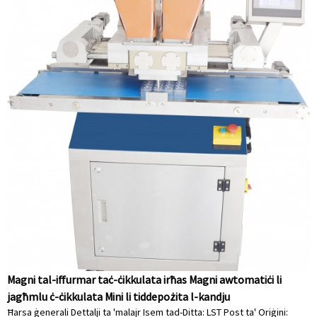
Magni tal-iffurmar taċ-ċikkulata irħas Magni awtomatiċi li
jagħmlu ċ-ċikkulata Mini li tiddepożita l-kandju
Ħarsa ġenerali Dettalji ta 'malajr Isem tad-Ditta: LST Post ta' Oriġini: