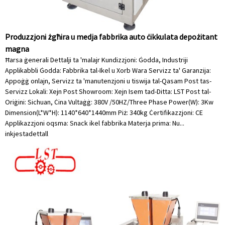
Produzzjoni żgħira u medja fabbrika auto ċikkulata depożitant
magna
Ħarsa ġenerali Dettalji ta 'malajr Kundizzjoni: Ġodda, Industriji
Applikabbli Ġodda: Fabbrika tal-Ikel u Xorb Wara Servizz ta' Garanzija:
Appoġġ onlajn, Servizz ta 'manutenzjoni u tiswija tal-Qasam Post tas-
Servizz Lokali: Xejn Post Showroom: Xejn Isem tad-Ditta: LST Post tal-
Oriġini: Sichuan, Ċina Vultaġġ: 380V /50HZ/Three Phase Power(W): 3Kw
Dimension(L*W*H): 1140*640*1440mm Piż: 340kg Ċertifikazzjoni: CE
Applikazzjoni oqsma: Snack ikel fabbrika Materja prima: Nu...
inkjesta
dettall