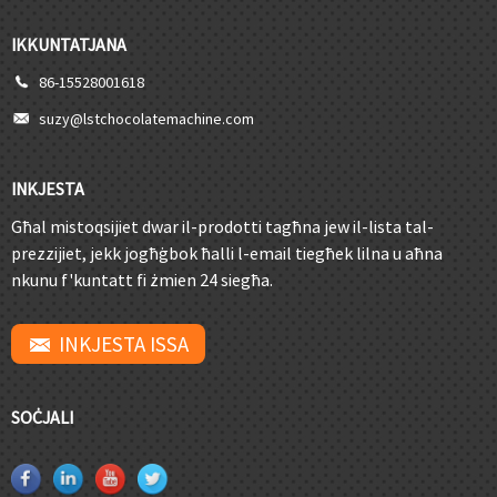
IKKUNTATJANA
86-15528001618
suzy@lstchocolatemachine.com
INKJESTA
Għal mistoqsijiet dwar il-prodotti tagħna jew il-lista tal-
prezzijiet, jekk jogħġbok ħalli l-email tiegħek lilna u aħna
nkunu f'kuntatt fi żmien 24 siegħa.
INKJESTA ISSA
SOĊJALI