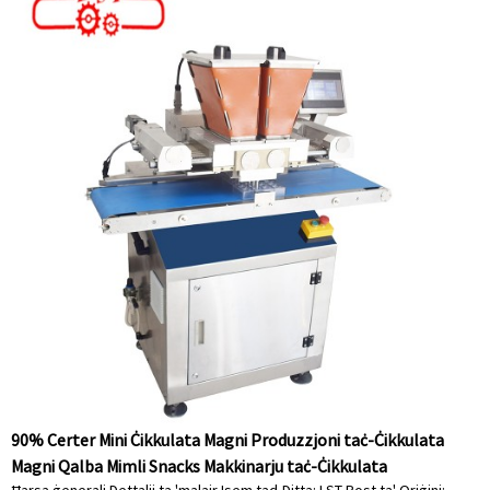
90% Certer Mini Ċikkulata Magni Produzzjoni taċ-Ċikkulata
Magni Qalba Mimli Snacks Makkinarju taċ-Ċikkulata