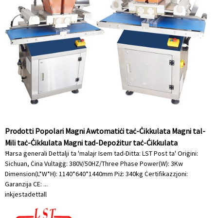
Prodotti Popolari Magni Awtomatiċi taċ-Ċikkulata Magni tal-
Mili taċ-Ċikkulata Magni tad-Depożitur taċ-Ċikkulata
Ħarsa ġenerali Dettalji ta 'malajr Isem tad-Ditta: LST Post ta' Oriġini:
Sichuan, Ċina Vultaġġ: 380V/50HZ/Three Phase Power(W): 3Kw
Dimension(L*W*H): 1140*640*1440mm Piż: 340kg Ċertifikazzjoni:
Garanzija CE: ...
inkjesta
dettall