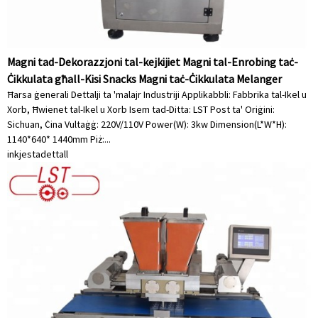
Magni tad-Dekorazzjoni tal-kejkijiet Magni tal-Enrobing taċ-
Ċikkulata għall-Kisi Snacks Magni taċ-Ċikkulata Melanger
Ħarsa ġenerali Dettalji ta 'malajr Industriji Applikabbli: Fabbrika tal-Ikel u
Xorb, Ħwienet tal-Ikel u Xorb Isem tad-Ditta: LST Post ta' Oriġini:
Sichuan, Ċina Vultaġġ: 220V/110V Power(W): 3kw Dimension(L*W*H):
1140*640* 1440mm Piż:...
inkjesta
dettall