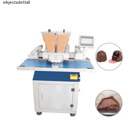
inkjesta
dettall