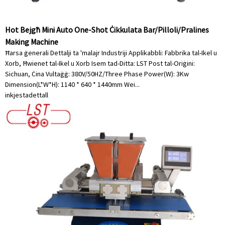
Hot Bejgħ Mini Auto One-Shot Ċikkulata Bar/Pilloli/Pralines
Making Machine
Ħarsa ġenerali Dettalji ta 'malajr Industriji Applikabbli: Fabbrika tal-Ikel u
Xorb, Ħwienet tal-Ikel u Xorb Isem tad-Ditta: LST Post tal-Oriġini:
Sichuan, Ċina Vultaġġ: 380V/50HZ/Three Phase Power(W): 3Kw
Dimension(L*W*H): 1140 * 640 * 1440mm Wei...
inkjesta
dettall