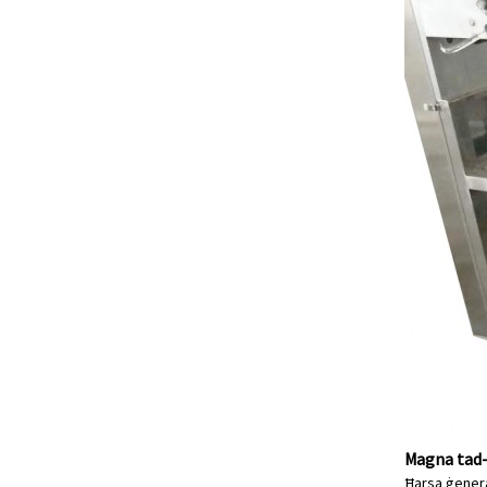
Magna tad-
Ħarsa ġeneral