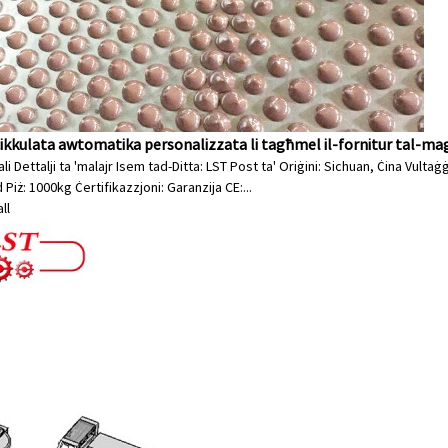
ċikkulata awtomatika personalizzata li tagħmel il-fornitur tal-ma
li Dettalji ta 'malajr Isem tad-Ditta: LST Post ta' Oriġini: Sichuan, Ċina Vu
Piż: 1000kg Ċertifikazzjoni: Garanzija CE:...
ll