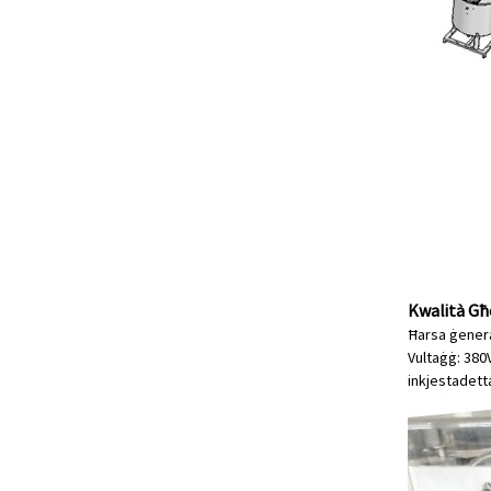
Kwalità Għ
Ħarsa ġeneral
Vultaġġ: 380
inkjesta
detta