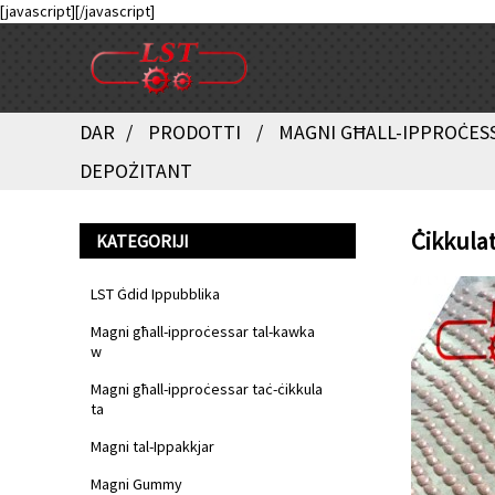
[javascript]
[/javascript]
DAR
PRODOTTI
MAGNI GĦALL-IPPROĊES
DEPOŻITANT
Ċikkula
KATEGORIJI
LST Ġdid Ippubblika
Magni għall-ipproċessar tal-kawka
w
Magni għall-ipproċessar taċ-ċikkula
ta
Magni tal-Ippakkjar
Magni Gummy