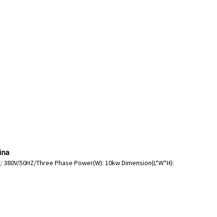
ina
ltaġġ: 380V/50HZ/Three Phase Power(W): 10kw Dimension(L*W*H):