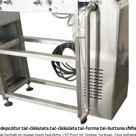
depożitur taċ-ċikkulata taċ-ċikkulata tal-forma tal-buttuna sħi
i Dettalji ta 'malajr Isem tad-Ditta: LST Post ta' Oriġini: Sichuan, Ċina Vult