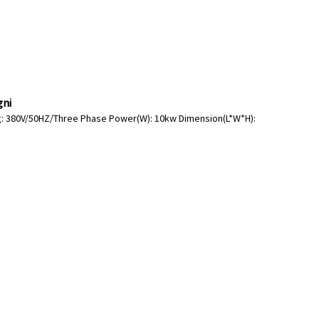
gni
ltaġġ: 380V/50HZ/Three Phase Power(W): 10kw Dimension(L*W*H):