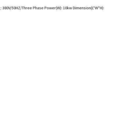
ltaġġ: 380V/50HZ/Three Phase Power(W): 10kw Dimension(L*W*H):