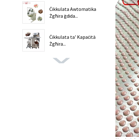
Ċikkulata Awtomatika
Żgħira ġdida...
Ċikkulata ta' Kapaċità
Żgħira...