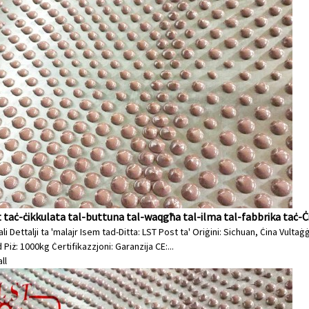
 taċ-ċikkulata tal-buttuna tal-waqgħa tal-ilma tal-fabbrika taċ-Ċ
li Dettalji ta 'malajr Isem tad-Ditta: LST Post ta' Oriġini: Sichuan, Ċina Vu
Piż: 1000kg Ċertifikazzjoni: Garanzija CE:...
ll