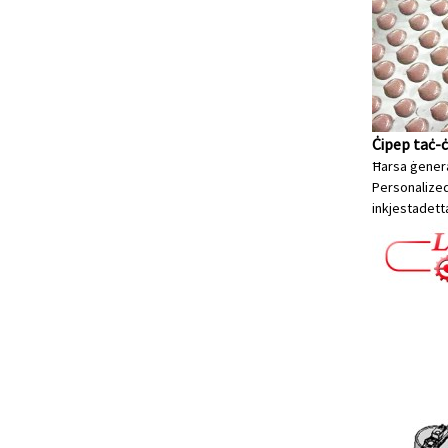
Ċipep taċ-
Ħarsa ġenera
Personalized 
inkjesta
detta