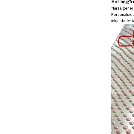
Hot bejgħ 
Ħarsa ġenera
Personalized 
inkjesta
detta