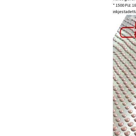
* 1500 Piż: 1
inkjesta
detta