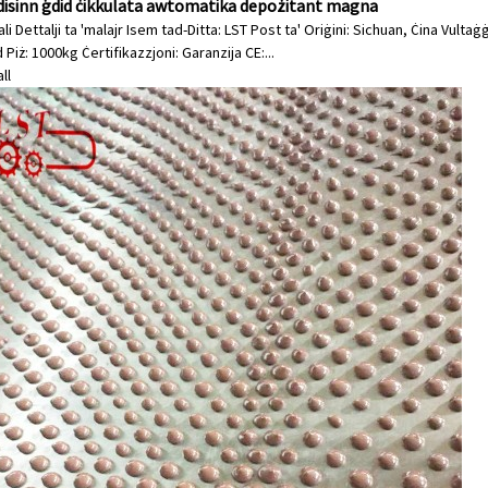
disinn ġdid ċikkulata awtomatika depożitant magna
li Dettalji ta 'malajr Isem tad-Ditta: LST Post ta' Oriġini: Sichuan, Ċina Vu
Piż: 1000kg Ċertifikazzjoni: Garanzija CE:...
ll