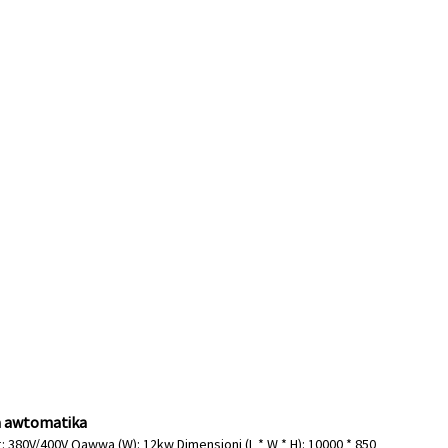
ħa awtomatika
aġġ: 380V/400V Qawwa (W): 12kw Dimensjoni (L * W * H): 10000 * 850