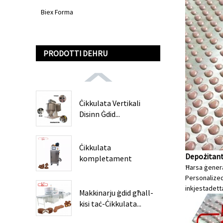
Biex Forma
PRODOTTI DEHRU
Ċikkulata Vertikali
Disinn Ġdid...
Ċikkulata
Depożitant
kompletament
Ħarsa ġenera
awtomatika...
Personalized 
inkjesta
detta
Makkinarju ġdid għall-
kisi taċ-Ċikkulata...