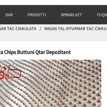
DAR
PRODOTTI
AĦBARIJIET
FUQ
SAR TAĊ-ĊIKKULATA
MAGNI TAL-IFFURMAR TAĊ-ĊIKKU
ta Chips Buttuni Qtar Depożitant