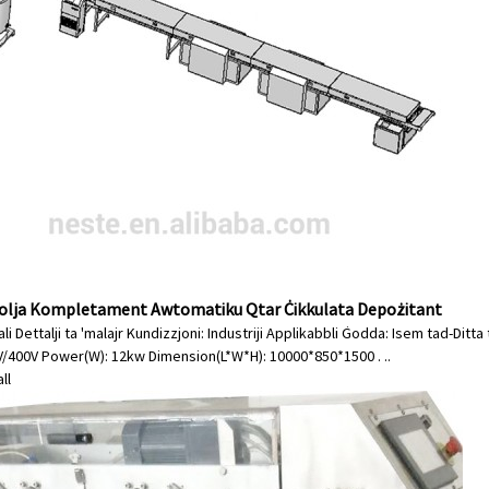
olja Kompletament Awtomatiku Qtar Ċikkulata Depożitant
i Dettalji ta 'malajr Kundizzjoni: Industriji Applikabbli Ġodda: Isem tad-Ditta t
V/400V Power(W): 12kw Dimension(L*W*H): 10000*850*1500 . ..
ll