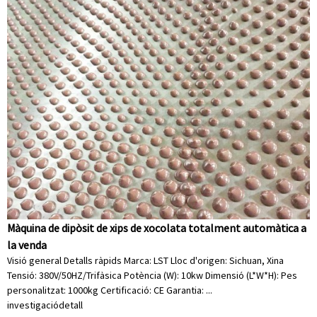
Màquina de dipòsit de xips de xocolata totalment automàtica a
la venda
Visió general Detalls ràpids Marca: LST Lloc d'origen: Sichuan, Xina
Tensió: 380V/50HZ/Trifàsica Potència (W): 10kw Dimensió (L*W*H): Pes
personalitzat: 1000kg Certificació: CE Garantia: ...
investigació
detall