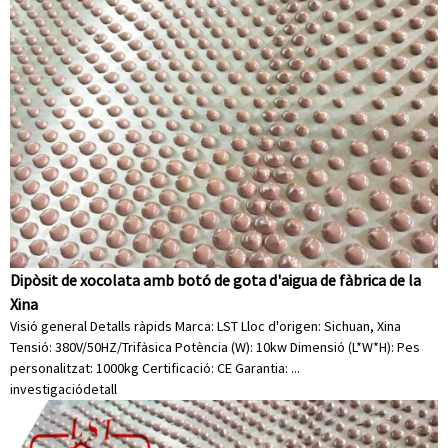
Dipòsit de xocolata amb botó de gota d'aigua de fàbrica de la
Xina
Visió general Detalls ràpids Marca: LST Lloc d'origen: Sichuan, Xina
Tensió: 380V/50HZ/Trifàsica Potència (W): 10kw Dimensió (L*W*H): Pes
personalitzat: 1000kg Certificació: CE Garantia: ...
investigació
detall