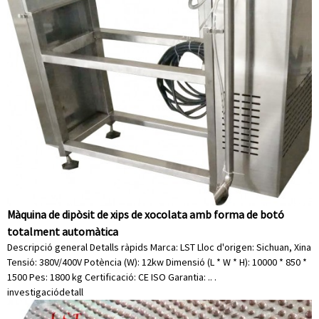
Màquina de dipòsit de xips de xocolata amb forma de botó
totalment automàtica
Descripció general Detalls ràpids Marca: LST Lloc d'origen: Sichuan, Xina
Tensió: 380V/400V Potència (W): 12kw Dimensió (L * W * H): 10000 * 850 *
1500 Pes: 1800 kg Certificació: CE ISO Garantia: .. .
investigació
detall