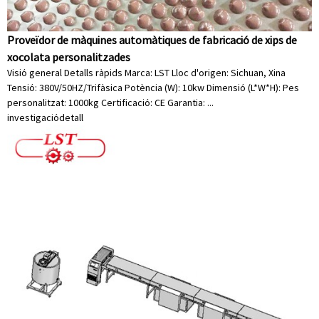
Proveïdor de màquines automàtiques de fabricació de xips de
xocolata personalitzades
Visió general Detalls ràpids Marca: LST Lloc d'origen: Sichuan, Xina
Tensió: 380V/50HZ/Trifàsica Potència (W): 10kw Dimensió (L*W*H): Pes
personalitzat: 1000kg Certificació: CE Garantia: ...
investigació
detall