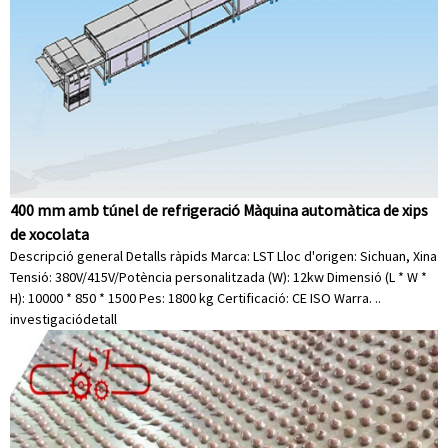
400 mm amb túnel de refrigeració Màquina automàtica de xips
de xocolata
Descripció general Detalls ràpids Marca: LST Lloc d'origen: Sichuan, Xina
Tensió: 380V/415V/Potència personalitzada (W): 12kw Dimensió (L * W *
H): 10000 * 850 * 1500 Pes: 1800 kg Certificació: CE ISO Warra. ..
investigació
detall