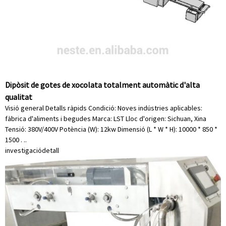
Dipòsit de gotes de xocolata totalment automàtic d'alta
qualitat
Visió general Detalls ràpids Condició: Noves indústries aplicables:
fàbrica d'aliments i begudes Marca: LST Lloc d'origen: Sichuan, Xina
Tensió: 380V/400V Potència (W): 12kw Dimensió (L * W * H): 10000 * 850 *
1500 . ..
investigació
detall