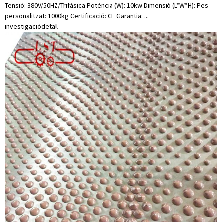
Tensió: 380V/50HZ/Trifàsica Potència (W): 10kw Dimensió (L*W*H): Pes
personalitzat: 1000kg Certificació: CE Garantia: ...
investigació
detall