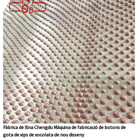
Fàbrica de Xina Chengdu Màquina de fabricació de botons de
gota de xips de xocolata de nou disseny