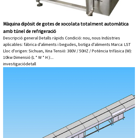
Màquina dipòsit de gotes de xocolata totalment automàtica
amb túnel de refrigeració
Descripció general Detalls ràpids Condició: nou, nous Indústries
aplicables: fàbrica d'aliments i begudes, botiga d'aliments Marca: LST
Lloc d'origen: Sichuan, Xina Tensió: 380V / 50HZ / Potència trifàsica (W):
10kw Dimensió (L * W * H ):...
investigació
detall