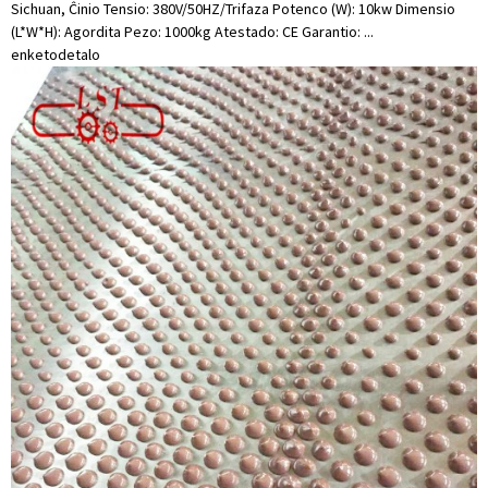
Sichuan, Ĉinio Tensio: 380V/50HZ/Trifaza Potenco (W): 10kw Dimensio
(L*W*H): Agordita Pezo: 1000kg Atestado: CE Garantio: ...
enketo
detalo