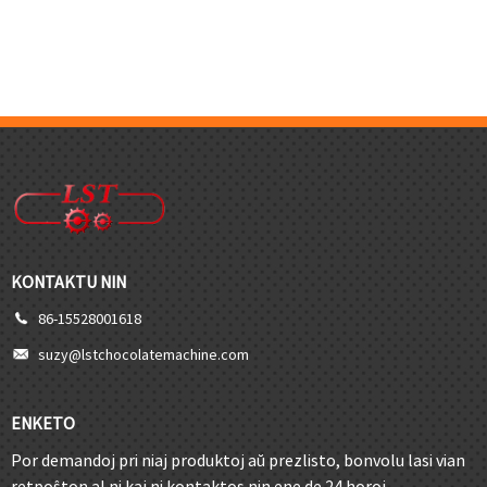
KONTAKTU NIN
86-15528001618
suzy@lstchocolatemachine.com
ENKETO
Por demandoj pri niaj produktoj aŭ prezlisto, bonvolu lasi vian
retpoŝton al ni kaj ni kontaktos nin ene de 24 horoj.