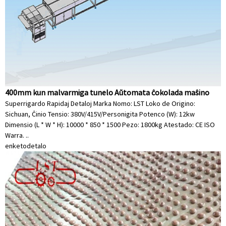
400mm kun malvarmiga tunelo Aŭtomata ĉokolada maŝino
Superrigardo Rapidaj Detaloj Marka Nomo: LST Loko de Origino:
Sichuan, Ĉinio Tensio: 380V/415V/Personigita Potenco (W): 12kw
Dimensio (L * W * H): 10000 * 850 * 1500 Pezo: 1800kg Atestado: CE ISO
Warra. ..
enketo
detalo