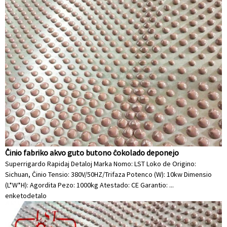
Ĉinio fabriko akvo guto butono ĉokolado deponejo
Superrigardo Rapidaj Detaloj Marka Nomo: LST Loko de Origino:
Sichuan, Ĉinio Tensio: 380V/50HZ/Trifaza Potenco (W): 10kw Dimensio
(L*W*H): Agordita Pezo: 1000kg Atestado: CE Garantio: ...
enketo
detalo