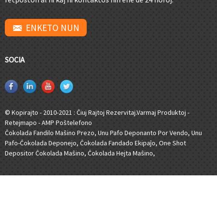
ENKETO NUN
SOCIA
© Kopirajto - 2010-2021 : Ĉiuj Rajtoj Rezervitaj.
Varmaj Produktoj
-
Retejmapo
-
AMP Poŝtelefono
Ĉokolada Fandilo Maŝino Prezo
,
Unu Pafo Deponanto Por Vendo
,
Unu
Pafo-Ĉokolada Deponejo
,
Ĉokolada Fandado Ekipaĵo
,
One Shot
Depositor Ĉokolada Maŝino
,
Ĉokolada Hejta Maŝino
,