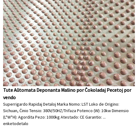
Tute Aŭtomata Deponanta Maŝino por Ĉokoladaj Pecetoj por
vendo
Superrigardo Rapidaj Detaloj Marka Nomo: LST Loko de Origino:
Sichuan, Ĉinio Tensio: 380V/50HZ/Trifaza Potenco (W): 10kw Dimensio
(L*W*H): Agordita Pezo: 1000kg Atestado: CE Garantio: ...
enketo
detalo