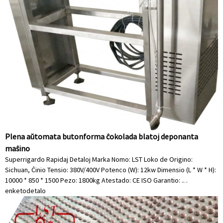
Plena aŭtomata butonforma ĉokolada blatoj deponanta
maŝino
Superrigardo Rapidaj Detaloj Marka Nomo: LST Loko de Origino:
Sichuan, Ĉinio Tensio: 380V/400V Potenco (W): 12kw Dimensio (L * W * H):
10000 * 850 * 1500 Pezo: 1800kg Atestado: CE ISO Garantio: .. .
enketo
detalo