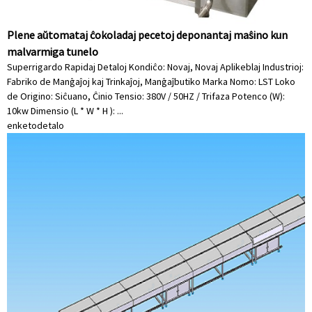
Plene aŭtomataj ĉokoladaj pecetoj deponantaj maŝino kun
malvarmiga tunelo
Superrigardo Rapidaj Detaloj Kondiĉo: Novaj, Novaj Aplikeblaj Industrioj:
Fabriko de Manĝaĵoj kaj Trinkaĵoj, Manĝaĵbutiko Marka Nomo: LST Loko
de Origino: Siĉuano, Ĉinio Tensio: 380V / 50HZ / Trifaza Potenco (W):
10kw Dimensio (L * W * H ): ...
enketo
detalo