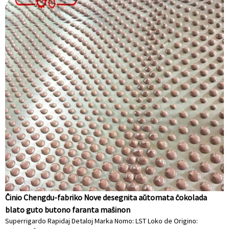
Ĉinio Chengdu-fabriko Nove desegnita aŭtomata ĉokolada
blato guto butono faranta maŝinon
Superrigardo Rapidaj Detaloj Marka Nomo: LST Loko de Origino: