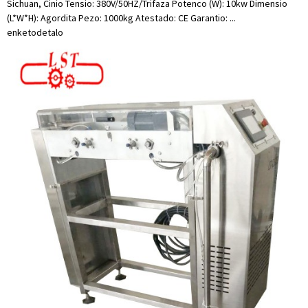
Sichuan, Ĉinio Tensio: 380V/50HZ/Trifaza Potenco (W): 10kw Dimensio
(L*W*H): Agordita Pezo: 1000kg Atestado: CE Garantio: ...
enketo
detalo