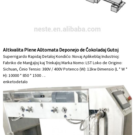
Altkvalita Plene Aŭtomata Deponejo de Ĉokoladaj Gutoj
Superrigardo Rapidaj Detaloj Kondiĉo: Novaj Aplikeblaj Industrioj:
Fabriko de Manĝaĵoj kaj Trinkaĵoj Marka Nomo: LST Loko de Origino:
Sichuan, Ĉinio Tensio: 380V / 400V Potenco (W): 12kw Dimensio (L * W *
H): 10000 * 850 * 1500 . ..
enketo
detalo