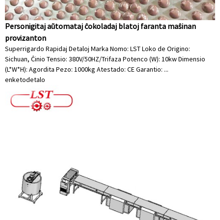
Personigitaj aŭtomataj ĉokoladaj blatoj faranta maŝinan
provizanton
Superrigardo Rapidaj Detaloj Marka Nomo: LST Loko de Origino:
Sichuan, Ĉinio Tensio: 380V/50HZ/Trifaza Potenco (W): 10kw Dimensio
(L*W*H): Agordita Pezo: 1000kg Atestado: CE Garantio: ...
enketo
detalo