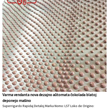
Varma vendanta nova dezajno aŭtomata ĉokolada blatoj
deponejo maŝino
Superrigardo Rapidaj Detaloj Marka Nomo: LST Loko de Origino: