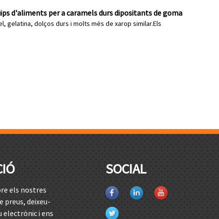
ps d'aliments per a caramels durs dipositants de goma
l, gelatina, dolços durs i molts més de xarop similar.Els
CIÓ
SOCIAL
re els nostres
e preus, deixeu-
 electrònic i ens