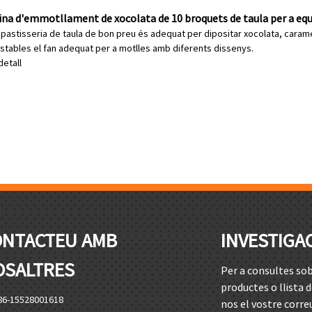
na d'emmotllament de xocolata de 10 broquets de taula per a equi
e pastisseria de taula de bon preu és adequat per dipositar xocolata, carame
stables el fan adequat per a motlles amb diferents dissenys.
detall
ONTACTEU AMB
INVESTIGA
OSALTRES
Per a consultes sob
productes o llista d
86-15528001618
nos el vostre correu