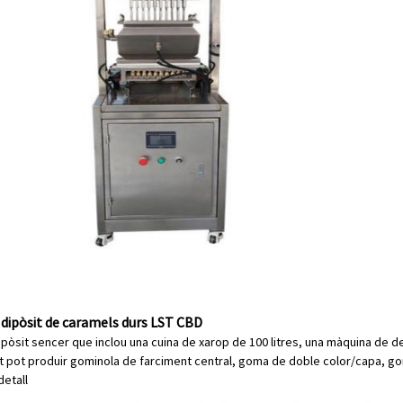
 dipòsit de caramels durs LST CBD
ipòsit sencer que inclou una cuina de xarop de 100 litres, una màquina de de
nt pot produir gominola de farciment central, goma de doble color/capa, g
detall