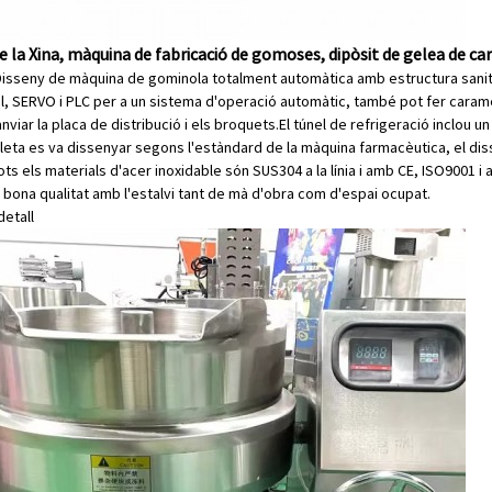
e la Xina, màquina de fabricació de gomoses, dipòsit de gelea de c
Disseny de màquina de gominola totalment automàtica amb estructura sanità
til, SERVO i PLC per a un sistema d'operació automàtic, també pot fer carame
nviar la placa de distribució i els broquets.El túnel de refrigeració inclo
pleta es va dissenyar segons l'estàndard de la màquina farmacèutica, el disse
ots els materials d'acer inoxidable són SUS304 a la línia i amb CE, ISO9001 i 
ona qualitat amb l'estalvi tant de mà d'obra com d'espai ocupat.
detall