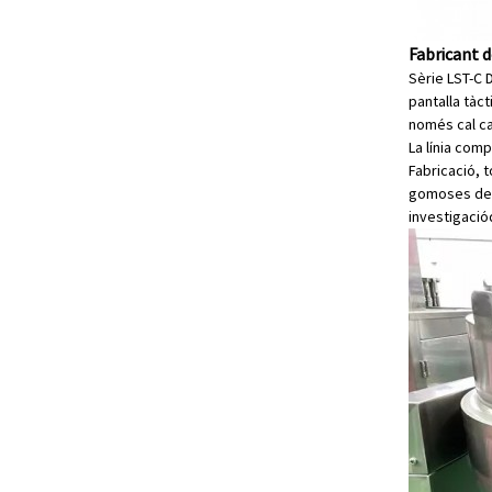
Fabricant d
Sèrie LST-C 
pantalla tàc
només cal ca
La línia com
Fabricació, t
gomoses de b
investigació