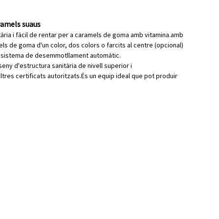
aramels suaus
ria i fàcil de rentar per a caramels de goma amb vitamina.amb
ls de goma d'un color, dos colors o farcits al centre (opcional)
u un sistema de desemmotllament automàtic.
ny d'estructura sanitària de nivell superior i
altres certificats autoritzats.És un equip ideal que pot produir