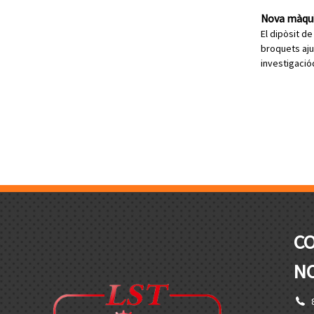
Nova màqui
El dipòsit d
broquets aju
investigació
C
N