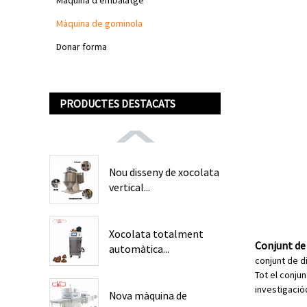
Màquina d'embalatge
Màquina de gominola
Donar forma
PRODUCTES DESTACATS
Nou disseny de xocolata
vertical...
Xocolata totalment
Conjunt de
automàtica...
conjunt de d
Tot el conju
investigació
Nova màquina de