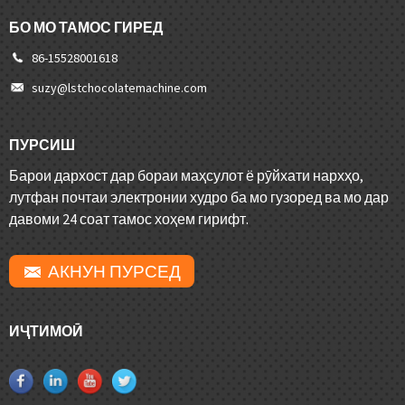
БО МО ТАМОС ГИРЕД
86-15528001618
suzy@lstchocolatemachine.com
ПУРСИШ
Барои дархост дар бораи маҳсулот ё рӯйхати нархҳо,
лутфан почтаи электронии худро ба мо гузоред ва мо дар
давоми 24 соат тамос хоҳем гирифт.
АКНУН ПУРСЕД
ИҶТИМОӢ