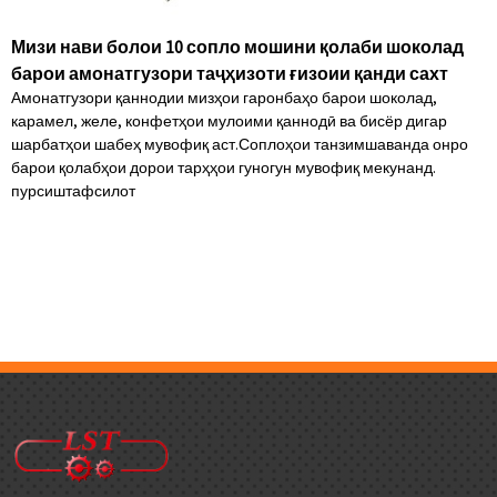
Мизи нави болои 10 сопло мошини қолаби шоколад
барои амонатгузори таҷҳизоти ғизоии қанди сахт
Амонатгузори қаннодии мизҳои гаронбаҳо барои шоколад,
карамел, желе, конфетҳои мулоими қаннодӣ ва бисёр дигар
шарбатҳои шабеҳ мувофиқ аст.Соплоҳои танзимшаванда онро
барои қолабҳои дорои тарҳҳои гуногун мувофиқ мекунанд.
пурсиш
тафсилот