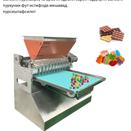
пуркунии фут истифода мешавад.
пурсиш
тафсилот