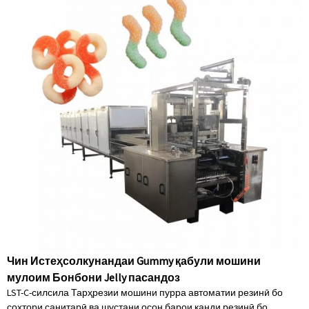
Чин Истеҳсолкунандаи Gummy қабули мошини
мулоим Бонбони Jelly пасандоз
LST-C-силсила Тарҳрезии мошини пурра автоматии резинӣ бо
сохтори санитарӣ ва шустани осон барои қанди резинӣ бо