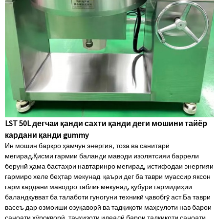
LST 50L дегчаи қанди сахти қанди деги мошини тайёр
кардани қанди gummy
Ин мошин барқро ҳамчун энергия, тоза ва санитарӣ
мегирад.Қисми гармии баланди маводи изолятсияи баррели
берунӣ ҳама бастаҳои навтаринро мегирад, истифодаи энергияи
гармиро хеле беҳтар мекунад. қаъри дег ба таври муассир яксон
гарм кардани маводро таблиғ мекунад, қубури гармидиҳии
баландқувват ба талаботи гуногуни техникӣ ҷавобгӯ аст.Ба таври
васеъ дар озмоиши озуқаворӣ ва тадқиқоти маҳсулоти нав барои
саноати хӯрокворӣ, таҷҳизоти идеалӣ барои тадқиқоти саноати