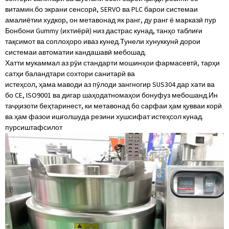
витамин.бо экрани сенсорӣ, SERVO ва PLC барои системаи
амалиётии худкор, он метавонад як ранг, ду ранг ё марказӣ пур
Бонбони Gummy (ихтиёрӣ) низ дастрас кунад, танҳо таблиғи
тақсимот ва соплоҳоро иваз кунед.Тунели хунуккунӣ дорои
системаи автоматии кандашавӣ мебошад.
Хатти мукаммал аз рӯи стандарти мошинҳои фармасевтӣ, тарҳи
сатҳи баландтари сохтори санитарӣ ва
истеҳсол, ҳама маводи аз пӯлоди зангногир SUS304 дар хати ва
бо CE, ISO9001 ва дигар шаҳодатномаҳои бонуфуз мебошанд.Ин
таҷҳизоти беҳтаринест, ки метавонад бо сарфаи ҳам қувваи корӣ
ва ҳам фазои ишғолшуда резини хушсифат истеҳсол кунад.
пурсиш
тафсилот