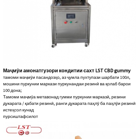
Маҷмӯи амонатгузори кондитии сахт LST CBD gummy
тамоми маҷмӯи пасандозҳо, аз ҷумла пухтупази шарбати 100л,
мошини пуркунии маркази пуркунандаи резинӣ ва қолаб барои
100 дона;
Тамоми маҷмӯа метавонад гумми пуркунии марказӣ, резини
дукарата / қабати резинӣ, ранги дукарата паҳлӯ ба паҳлӯи резинӣ
истеҳсол кунад
пурсиш
тафсилот