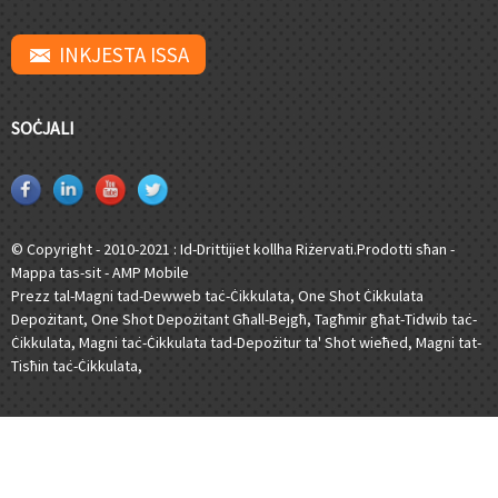
INKJESTA ISSA
SOĊJALI
© Copyright - 2010-2021 : Id-Drittijiet kollha Riżervati.
Prodotti sħan
-
Mappa tas-sit
-
AMP Mobile
Prezz tal-Magni tad-Dewweb taċ-Ċikkulata
,
One Shot Ċikkulata
Depożitant
,
One Shot Depożitant Għall-Bejgħ
,
Tagħmir għat-Tidwib taċ-
Ċikkulata
,
Magni taċ-Ċikkulata tad-Depożitur ta' Shot wieħed
,
Magni tat-
Tisħin taċ-Ċikkulata
,