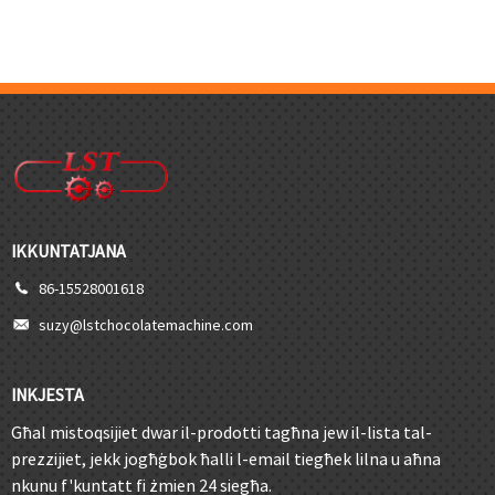
IKKUNTATJANA
86-15528001618
suzy@lstchocolatemachine.com
INKJESTA
Għal mistoqsijiet dwar il-prodotti tagħna jew il-lista tal-
prezzijiet, jekk jogħġbok ħalli l-email tiegħek lilna u aħna
nkunu f'kuntatt fi żmien 24 siegħa.