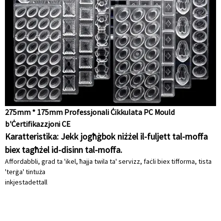
275mm * 175mm Professjonali Ċikkulata PC Mould
b'Ċertifikazzjoni CE
Karatteristika: Jekk jogħġbok niżżel il-fuljett tal-moffa
biex tagħżel id-disinn tal-moffa.
Affordabbli, grad ta 'ikel, ħajja twila ta' servizz, faċli biex tifforma, tista
'terġa' tintuża
inkjesta
dettall