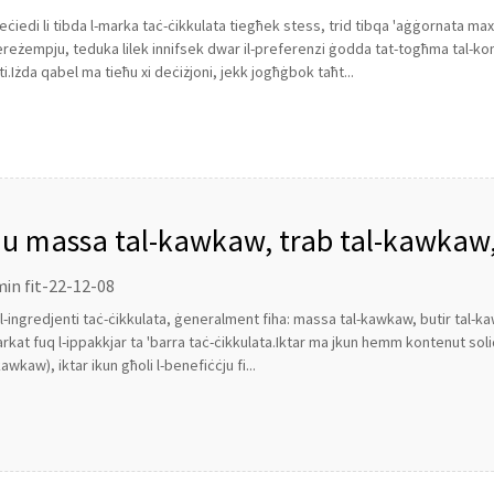
ċiedi li tibda l-marka taċ-ċikkulata tiegħek stess, trid tibqa 'aġġornata max-xe
Pereżempju, teduka lilek innifsek dwar il-preferenzi ġodda tat-togħma tal-konsu
.Iżda qabel ma tieħu xi deċiżjoni, jekk jogħġbok taħt...
hu massa tal-kawkaw, trab tal-kawkaw
dha tintuża biex tagħmel iċ-ċikkulata?
in fit-22-12-08
 tal-ingredjenti taċ-ċikkulata, ġeneralment fiha: massa tal-kawkaw, butir tal-
rkat fuq l-ippakkjar ta 'barra taċ-ċikkulata.Iktar ma jkun hemm kontenut so
kawkaw), iktar ikun għoli l-benefiċċju fi...