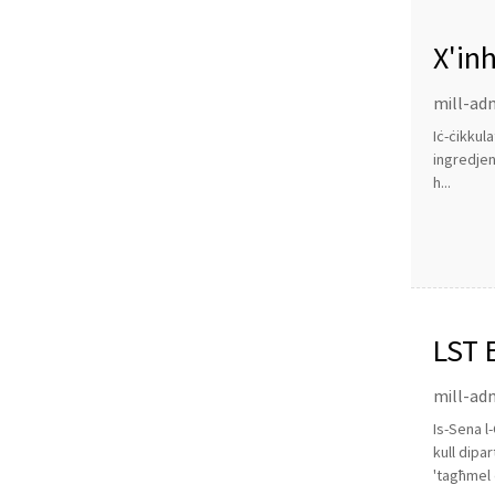
X'in
mill-adm
Iċ-ċikkul
ingredjen
h...
LST 
mill-adm
Is-Sena l-
kull dipa
'tagħmel 