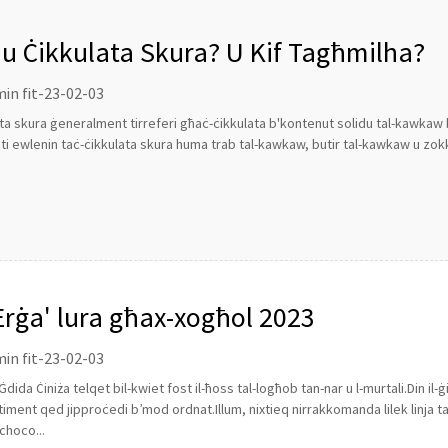
hu Ċikkulata Skura? U Kif Tagħmilha?
in fit-23-02-03
ata skura ġeneralment tirreferi għaċ-ċikkulata b'kontenut solidu tal-kawkaw 
ti ewlenin taċ-ċikkulata skura huma trab tal-kawkaw, butir tal-kawkaw u zokko
Erġa' lura għax-xogħol 2023
in fit-23-02-03
Ġdida Ċiniża telqet bil-kwiet fost il-ħoss tal-logħob tan-nar u l-murtali.Din il
rtiment qed jipproċedi b’mod ordnat.Illum, nixtieq nirrakkomanda lilek linja 
choco...