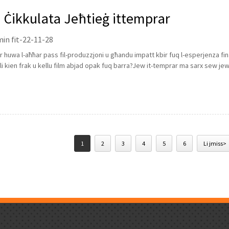
 Ċikkulata Jeħtieġ ittemprar
in fit-22-11-28
r huwa l-aħħar pass fil-produzzjoni u għandu impatt kbir fuq l-esperjenza fina
 li kien frak u kellu film abjad opak fuq barra?Jew it-temprar ma sarx sew jew 
1
2
3
4
5
6
Li jmiss>