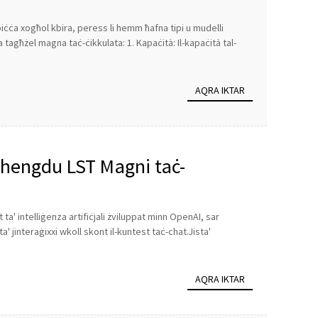
biċċa xogħol kbira, peress li hemm ħafna tipi u mudelli
 tagħżel magna taċ-ċikkulata: 1. Kapaċità: Il-kapaċità tal-
AQRA IKTAR
Chengdu LST Magni taċ-
' intelliġenza artifiċjali żviluppat minn OpenAI, sar
ta' jinteraġixxi wkoll skont il-kuntest taċ-chat.Jista'
AQRA IKTAR