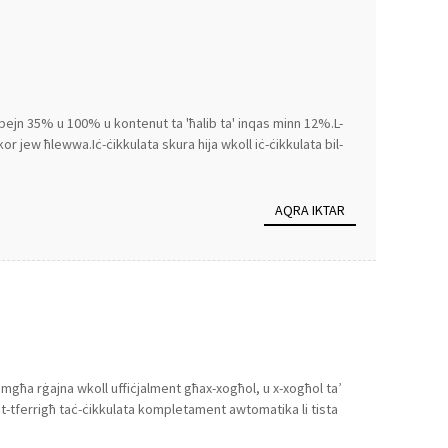
bejn 35% u 100% u kontenut ta 'ħalib ta' inqas minn 12%.L-
r jew ħlewwa.Iċ-ċikkulata skura hija wkoll iċ-ċikkulata bil-
AQRA IKTAR
-ġimgħa rġajna wkoll uffiċjalment għax-xogħol, u x-xogħol ta’
tat-tferrigħ taċ-ċikkulata kompletament awtomatika li tista