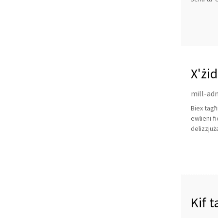
X'żi
mill-adm
Biex tagħ
ewlieni f
delizzjuż
Kif 