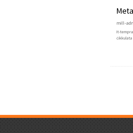
Meta
mill-adm
It-tempra
ċikkulata