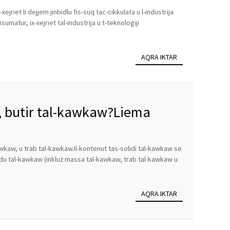
jriet li dejjem jinbidlu fis-suq taċ-ċikkulata u l-industrija
matur, ix-xejriet tal-industrija u t-teknoloġiji
AQRA IKTAR
, butir tal-kawkaw?Liema
kawkaw, u trab tal-kawkaw.Il-kontenut tas-solidi tal-kawkaw se
lidu tal-kawkaw (inkluż massa tal-kawkaw, trab tal-kawkaw u
AQRA IKTAR