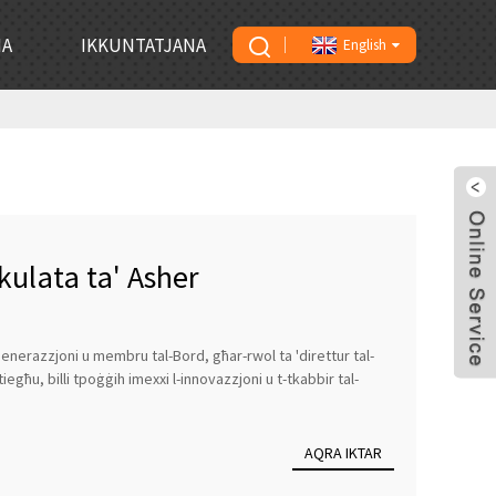
NA
IKKUNTATJANA
English
kulata ta' Asher
nerazzjoni u membru tal-Bord, għar-rwol ta 'direttur tal-
iegħu, billi tpoġġih imexxi l-innovazzjoni u t-tkabbir tal-
AQRA IKTAR