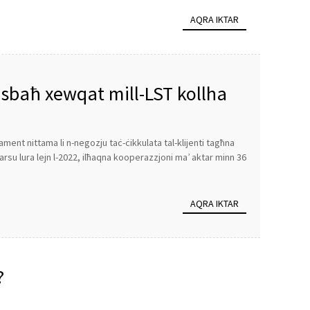
AQRA IKTAR
-isbaħ xewqat mill-LST kollha
ament nittama li n-negozju taċ-ċikkulata tal-klijenti tagħna
rsu lura lejn l-2022, ilħaqna kooperazzjoni ma’ aktar minn 36
AQRA IKTAR
?