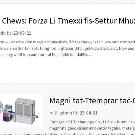
t Chews: Forza Li Tmexxi fis-Settur Mhu
in fit-23-09-21
n — Ladarba kien meqjus bħala niċċa, il-ħelu chewy issa huwa mutur importan
uwa s-settur tal-frott tomgħod, li jiftaħar ditti li jinkludu Starburst, Now and
i ssegwi lill-konsumaturi tal-ħelu hekk kif idaħħlu...
Magni tat-Ttemprar taċ-
mill-admin fit-23-04-01
Chengdu LST Technology Co., Ltd hija fornitur ewli
magħrufa għad-disinn innovattiv tagħha, materjali
esperjenza, il-kumpanija stabbiliet ruħha bħala marka ewlenija, li tokkupa post 