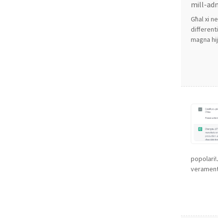
mill-adm
Għal xi n
different
magna hija
popolari!J
verament 