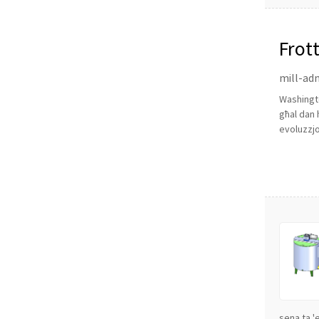
Frot
mill-adm
Washingto
għal dan h
evoluzzjon
sena ta '