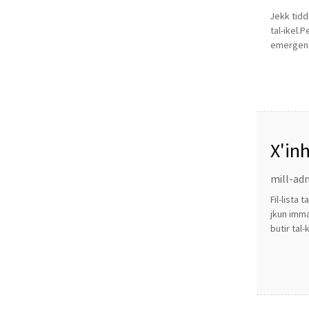
Jekk tidde
tal-ikel.
emerġenti
X'in
għan
mill-adm
Fil-lista
jkun imma
butir tal-