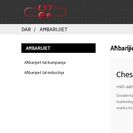
DAR
AĦBARIJIET
Aħbariji
AĦBARIJIET
Aħbarijiet tal-kumpanija
Ches
Aħbarijiet tal-industrija
mill-adm
Souderton
marketing.
marka.Ashe