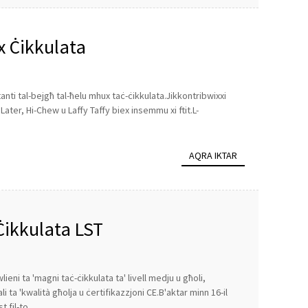
x Ċikkulata
ti tal-bejgħ tal-ħelu mhux taċ-ċikkulata.Jikkontribwixxi
 Later, Hi-Chew u Laffy Taffy biex insemmu xi ftit.L-
AQRA IKTAR
Ċikkulata LST
eni ta 'magni taċ-ċikkulata ta' livell medju u għoli,
 ta 'kwalità għolja u ċertifikazzjoni CE.B'aktar minn 16-il
fil-to...