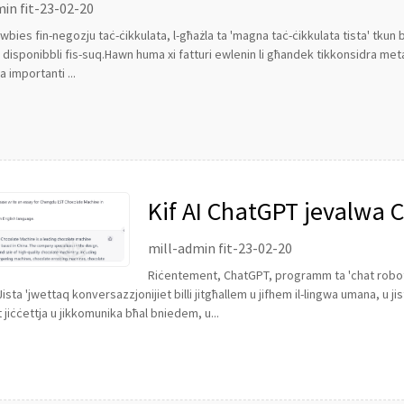
in fit-23-02-20
ewbies fin-negozju taċ-ċikkulata, l-għażla ta 'magna taċ-ċikkulata tista' tkun 
i disponibbli fis-suq.Hawn huma xi fatturi ewlenin li għandek tikkonsidra meta
 importanti ...
Kif AI ChatGPT jevalwa 
Ċikkulata
mill-admin fit-23-02-20
Riċentement, ChatGPT, programm ta 'chat robot ta
ista 'jwettaq konversazzjonijiet billi jitgħallem u jifhem il-lingwa umana, u jis
jiċċettja u jikkomunika bħal bniedem, u...