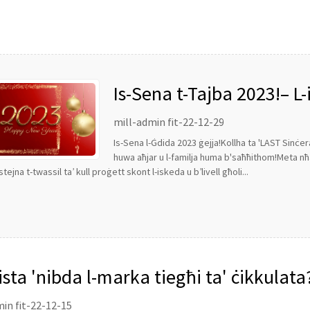
Is-Sena t-Tajba 2023!– L
mill-admin fit-22-12-29
Is-Sena l-Ġdida 2023 ġejja!Kollha ta 'LAST Sinċer
huwa aħjar u l-familja huma b'saħħithom!Meta nħa
estejna t-twassil ta’ kull proġett skont l-iskeda u b’livell għoli...
ista 'nibda l-marka tiegħi ta' ċikkulata
in fit-22-12-15