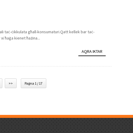
li taċ-ċikkulata għall-konsumaturi.Qatt kellek bar taċ-
xi ħaġa kienet ħażina...
AQRA IKTAR
>>
Paġna 1 / 17