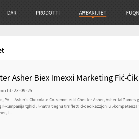
DAR
PRODOTTI
AĦBARIJIET
FUQ
et
ter Asher Biex Imexxi Marketing Fiċ-Ċik
in fit-23-09-25
, PA — Asher's Chocolate Co. semmiet lil Chester Asher, Asher tal-ħames ġe
Il-kumpanija tgħid li l-ħatra tiegħu tirrifletti d-dedikazzjoni u l-kompetenza t
r, li...