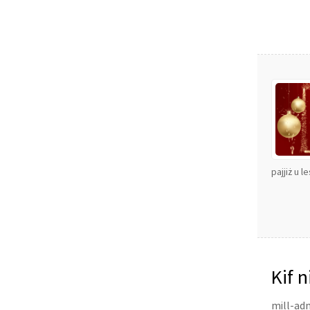
pajjiż u l
Kif n
mill-adm