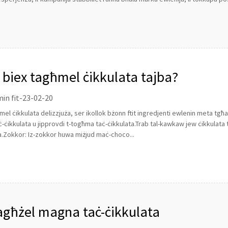
d biex tagħmel ċikkulata tajba?
in fit-23-02-20
mel ċikkulata delizzjuża, ser ikollok bżonn ftit ingredjenti ewlenin meta tg
iċ-ċikkulata u jipprovdi t-togħma taċ-ċikkulata.Trab tal-kawkaw jew ċikkulata t
a.Zokkor: Iz-zokkor huwa miżjud maċ-choco...
tagħżel magna taċ-ċikkulata