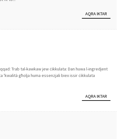
AQRA IKTAR
ħaqqad: Trab tal-kawkaw jew ċikkulata: Dan huwa l-ingredjent
a 'kwalità għolja huma essenzjali biex issir ċikkulata
AQRA IKTAR