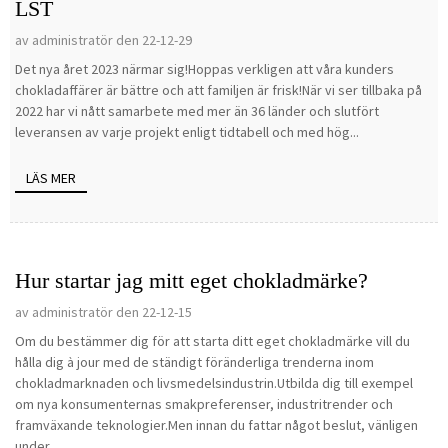
LST
av administratör den 22-12-29
Det nya året 2023 närmar sig!Hoppas verkligen att våra kunders
chokladaffärer är bättre och att familjen är frisk!När vi ser tillbaka på
2022 har vi nått samarbete med mer än 36 länder och slutfört
leveransen av varje projekt enligt tidtabell och med hög...
LÄS MER
Hur startar jag mitt eget chokladmärke?
av administratör den 22-12-15
Om du bestämmer dig för att starta ditt eget chokladmärke vill du
hålla dig à jour med de ständigt föränderliga trenderna inom
chokladmarknaden och livsmedelsindustrin.Utbilda dig till exempel
om nya konsumenternas smakpreferenser, industritrender och
framväxande teknologier.Men innan du fattar något beslut, vänligen
under...