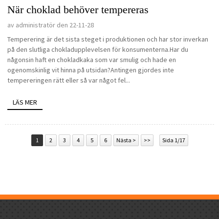
När choklad behöver tempereras
av administratör den 22-11-28
Temperering är det sista steget i produktionen och har stor inverkan
på den slutliga chokladupplevelsen för konsumenterna.Har du
någonsin haft en chokladkaka som var smulig och hade en
ogenomskinlig vit hinna på utsidan?Antingen gjordes inte
tempereringen rätt eller så var något fel...
LÄS MER
1
2
3
4
5
6
Nästa >
>>
Sida 1/17