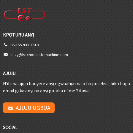
KPỌTỤRỤ ANYỊ
86-15528001618
suzy@lstchocolatemachine.com
AJUJU
N'ihi na ajụjụ banyere anyị ngwaahịa ma ọ bụ pricelist, biko hapụ
email gị ka anyị na anyị ga-aka n'ime 24 awa.
AJUJU UGBUA
SOCIAL