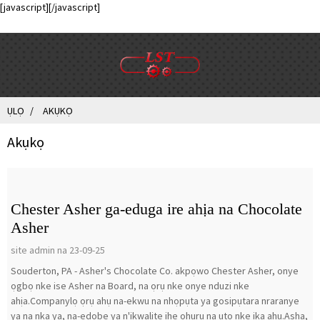
[javascript]
[/javascript]
ỤLỌ
AKỤKỌ
Akụkọ
Chester Asher ga-eduga ire ahịa na Chocolate
Asher
site admin na 23-09-25
Souderton, PA - Asher's Chocolate Co. akpọwo Chester Asher, onye
ọgbọ nke ise Asher na Board, na ọrụ nke onye nduzi nke
ahịa.Companylọ ọrụ ahụ na-ekwu na nhọpụta ya gosipụtara nraranye
ya na nka ya, na-edobe ya n'ịkwalite ihe ọhụrụ na uto nke ika ahụ.Asha,