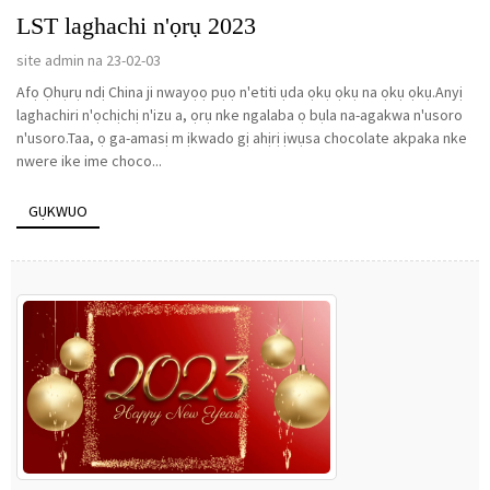
LST laghachi n'ọrụ 2023
site admin na 23-02-03
Afọ Ọhụrụ ndị China ji nwayọọ pụọ n'etiti ụda ọkụ ọkụ na ọkụ ọkụ.Anyị
laghachiri n'ọchịchị n'izu a, ọrụ nke ngalaba ọ bụla na-agakwa n'usoro
n'usoro.Taa, ọ ga-amasị m ịkwado gị ahịrị ịwụsa chocolate akpaka nke
nwere ike ime choco...
GỤKWUO