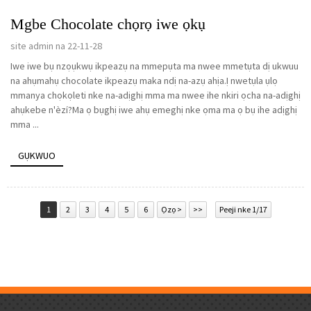
Mgbe Chocolate chọrọ iwe ọkụ
site admin na 22-11-28
Iwe iwe bụ nzọụkwụ ikpeazụ na mmepụta ma nwee mmetụta dị ukwuu
na ahụmahụ chocolate ikpeazụ maka ndị na-azụ ahịa.Ị nwetụla ụlọ
mmanya chọkọleti nke na-adịghị mma ma nwee ihe nkiri ọcha na-adịghị
ahụkebe n'èzí?Ma ọ bụghị iwe ahụ emeghị nke ọma ma ọ bụ ihe adịghị
mma ...
GỤKWUO
1
2
3
4
5
6
Ọzọ >
>>
Peeji nke 1/17