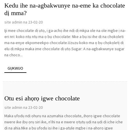
Kedu ihe na-agbakwunye na-eme ka chocolate
dị mma?
site admin na 23-02-20
Iji mee chocolate dị ụtọ, ị ga-achọ ihe ndị dị mkpa ole na ole mgbe ị na-
eri nri: koko ntụ ntụ ma ọ bụ chocolate: Nke a bụ isi ihe dị na chọkọleti
ma na-enye ekpomeekpo chocolate.Uzuzu koko ma ọ bụ chọkọletị dị
elu dị mkpa maka ịme chocolate dị ụtọ.Sugar: A na-agbakwunye sugar
na choco...
GỤKWUO
Otu esi ahọrọ igwe chocolate
site admin na 23-02-20
Maka ụfọdụ ndị ọhụrụ na azụmahịa chocolate, ịhọrọ igwe chocolate
nwere ike ịbụ ọrụ siri ike, n'ihi na e nwere ọtụtụ ụdị na ụdị dị iche iche
dị na ahịa.Nke a bụ ụfọdụ isi ihe ị ga-atụle mgbe ị na-ahọrọ igwe