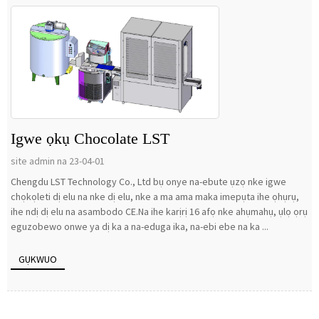
Igwe ọkụ Chocolate LST
site admin na 23-04-01
Chengdu LST Technology Co., Ltd bụ onye na-ebute ụzọ nke igwe
chọkọleti dị elu na nke dị elu, nke a ma ama maka imepụta ihe ọhụrụ,
ihe ndị dị elu na asambodo CE.Na ihe karịrị 16 afọ nke ahụmahụ, ụlọ ọrụ
eguzobewo onwe ya dị ka a na-eduga ika, na-ebi ebe na ka ...
GỤKWUO