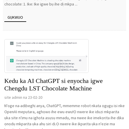
chocolate: 1. Ike: Ike igwe bụ ihe dị mkpa ...
GỤKWUO
Kedu ka AI ChatGPT si enyocha igwe
Chengdu LST Chocolate Machine
site admin na 23-02-20
N'oge na-adịbeghị anya, ChatGPT, mmemme robot nkata ọgụgụ isi nke
OpenAI mepụtara, aghọwo ihe ewu ewu!Ọ nwere ike iduzi mkparịta
ụka site n'ịmụ na ịghọta asụsụ mmadụ, ma nwee ike imekọrịta ihe dịka
ọnọdụ mkparịta ụka ahụ siri dị.Ọ nwere ike ịkparịta ụka n'ezie ma