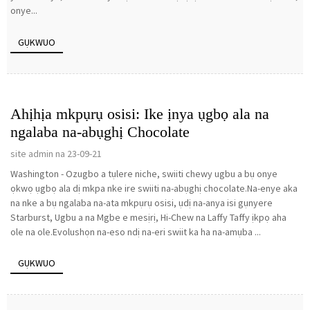
onye...
GỤKWUO
Ahịhịa mkpụrụ osisi: Ike ịnya ụgbọ ala na
ngalaba na-abụghị Chocolate
site admin na 23-09-21
Washington - Ozugbo a tụlere niche, swiiti chewy ugbu a bụ onye
ọkwọ ụgbọ ala dị mkpa nke ire swiiti na-abụghị chocolate.Na-enye aka
na nke a bụ ngalaba na-ata mkpụrụ osisi, ụdị na-anya isi gụnyere
Starburst, Ugbu a na Mgbe e mesịrị, Hi-Chew na Laffy Taffy ịkpọ aha
ole na ole.Evolushọn na-eso ndị na-eri swiit ka ha na-amụba ...
GỤKWUO