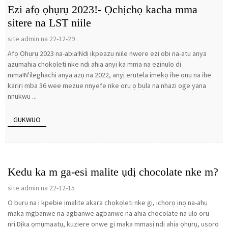
Ezi afọ ọhụrụ 2023!- Ọchịchọ kacha mma
sitere na LST niile
site admin na 22-12-29
Afọ Ọhụrụ 2023 na-abịa!Ndị ikpeazụ niile nwere ezi obi na-atụ anya
azụmahịa chọkọleti nke ndị ahịa anyị ka mma na ezinụlọ dị
mma!N'ileghachi anya azụ na 2022, anyị erutela imekọ ihe ọnụ na ihe
karịrị mba 36 wee mezue nnyefe nke ọrụ ọ bụla na nhazi oge yana
nnukwu ...
GỤKWUO
Kedu ka m ga-esi malite ụdị chocolate nke m?
site admin na 22-12-15
Ọ bụrụ na ị kpebie ịmalite akara chọkọletị nke gị, ịchọrọ ịnọ na-ahụ
maka mgbanwe na-agbanwe agbanwe na ahịa chocolate na ụlọ ọrụ
nri.Dịka ọmụmaatụ, kuziere onwe gị maka mmasị ndị ahịa ọhụrụ, usoro