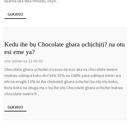
kparịta ụka dịka mmadụ, onye...
GỤKWUO
Kedu ihe bụ Chocolate gbara ọchịchịrị? na otu
esi eme ya?
site admin na 23-02-03
Chocolate gbara ọchịchịrị n'ozuzu na-ezo aka na chocolate nwere
nnukwu ọdịnaya koko dị n'etiti 35% na 100% yana ọdịnaya mmiri ara
ehi na-erughị 12%.Isi ihe chọkọletị gbara ọchịchịrị bụ ntụ ntụ koko,
bọta koko na shuga ma ọ bụ ihe ụtọ.Chocolate gbara ọchịchịrị bụkwa
chocolate nwere h...
GỤKWUO