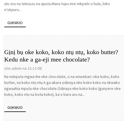
ụlọ ọrụ na teknụzụ na-apụta.Mana tupu ịme mkpebi ọ bụla, biko
n'okpuru...
GỤKWUO
Gịnị bụ oke koko, koko ntụ ntụ, koko butter?
Kedu nke a ga-eji mee chocolate?
site admin na 22-12-08
Na ndepụta mgwa ihe nke chocolate, ọ na-enwekarị: oke koko, koko
butter, na koko ntụ ntụ.A ga-akara ọdịnaya nke koko koko na nkwakọ
ngwaahịa mpụta nke chocolate.Ọdịnaya nke koko koko (gụnyere oke
koko, koko ntụ na bọta koko), ka ọ bara uru na...
GỤKWUO