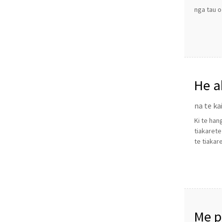
nga tau o
He a
na te ka
Ki te han
tiakarete
te tiakare
Me p