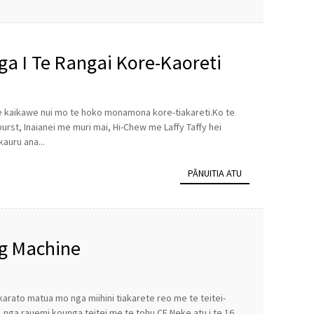
 I Te Rangai Kore-Kaoreti
e kaikawe nui mo te hoko monamona kore-tiakareti.Ko te
urst, Inaianei me muri mai, Hi-Chew me Laffy Taffy hei
auru ana...
PĀNUITIA ATU
g Machine
arato matua mo nga miihini tiakarete reo me te teitei-
nga rauemi kounga teitei me te tohu CE.Neke atu i te 16