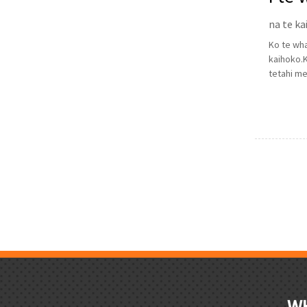
na te ka
Ko te wh
kaihoko.K
tetahi me
W