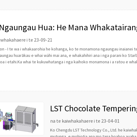
Ngaungau Hua: He Mana Whakatairanga
iwhakahaere i te 23-09-21
n - I te wa i whakaarohia he kohanga, ko te monamona ngaungau inaianei t
aungau huarākau e whai wähi mai ana, e whakahihiri ana i nga parani ko Starb
a i etahi.Ka whai te kukuwhatanga i nga kaihoko monamona i a ratou e whak
LST Chocolate Temperin
na te kaiwhakahaere i te 23-04-01
Ko Chengdu LST Technology Co., Ltd. he kaiwhak
mutunga, e mohiotia ana mo tana hoahoa auaha, 