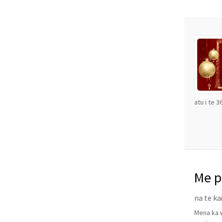
atu i te 
Me p
na te ka
Mena ka w