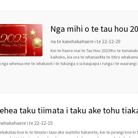
Nga mihi o te tau hou 20
katoa o te LST
na te kaiwhakahaere i te 22-12-29
Kei te haere mai te Tau Hou 2023!Ko te tumanako
kaihoko, kia ora te whanau!Ma te titiro whakamur
36 nga whenua me te whakaoti i te tukunga o ia kaupapa i runga i te waarangi m
ehea taku tiimata i taku ake tohu tiak
iwhakahaere i te 22-12-15
hakatau koe ki te timata i taau ake waitohu tiakarete, kei te pirangi koe k