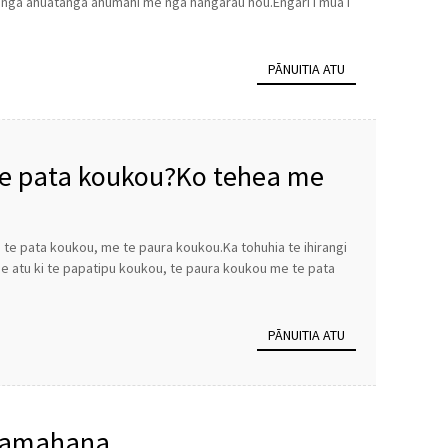
 nga ahuatanga ahumahi me nga hangarau hou.Engari i mua i
PĀNUITIA ATU
 te pata koukou?Ko tehea me
u, te pata koukou, me te paura koukou.Ka tohuhia te ihirangi
tae atu ki te papatipu koukou, te paura koukou me te pata
PĀNUITIA ATU
hakamahana