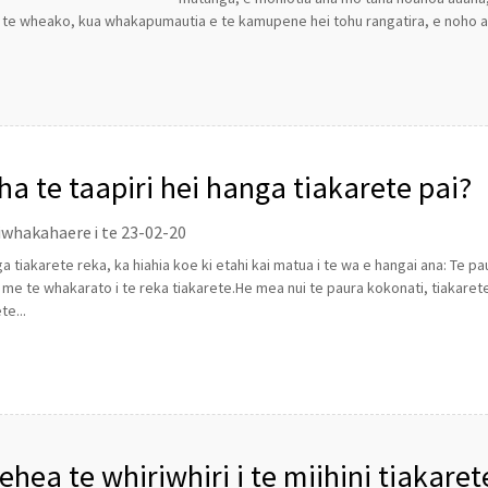
 te wheako, kua whakapumautia e te kamupene hei tohu rangatira, e noho ana i
ha te taapiri hei hanga tiakarete pai?
iwhakahaere i te 23-02-20
ga tiakarete reka, ka hiahia koe ki etahi kai matua i te wa e hangai ana: Te p
 me te whakarato i te reka tiakarete.He mea nui te paura kokonati, tiakarete 
te...
ehea te whiriwhiri i te miihini tiakaret