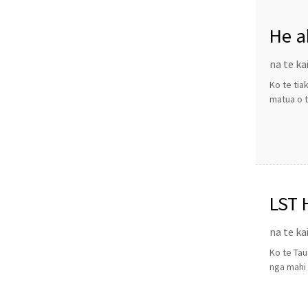
He a
na te ka
Ko te tia
matua o t
LST 
na te ka
Ko te Tau
nga mahi 