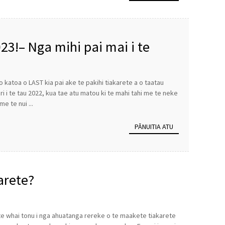
23!– Nga mihi pai mai i te
 katoa o LAST kia pai ake te pakihi tiakarete a o taatau
i i te tau 2022, kua tae atu matou ki te mahi tahi me te neke
e te nui ...
PĀNUITIA ATU
arete?
i te whai tonu i nga ahuatanga rereke o te maakete tiakarete