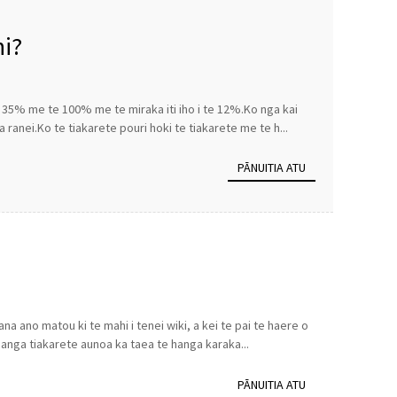
hi?
e 35% me te 100% me te miraka iti iho i te 12%.Ko nga kai
ranei.Ko te tiakarete pouri hoki te tiakarete me te h...
PĀNUITIA ATU
na ano matou ki te mahi i tenei wiki, a kei te pai te haere o
gihanga tiakarete aunoa ka taea te hanga karaka...
PĀNUITIA ATU