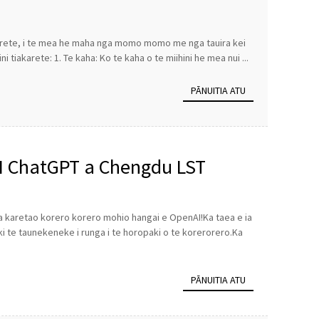
 tiakarete, i te mea he maha nga momo momo me nga tauira kei
 tiakarete: 1. Te kaha: Ko te kaha o te miihini he mea nui ...
PĀNUITIA ATU
AI ChatGPT a Chengdu LST
pa karetao korero korero mohio hangai e OpenAI!Ka taea e ia
i te taunekeneke i runga i te horopaki o te korerorero.Ka
PĀNUITIA ATU