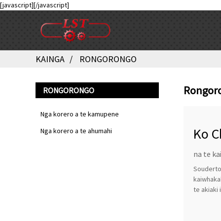
[javascript]
[/javascript]
KAINGA
RONGORONGO
Rongor
RONGORONGO
Nga korero a te kamupene
Ko C
Nga korero a te ahumahi
na te ka
Souderton
kaiwhakah
te akiaki