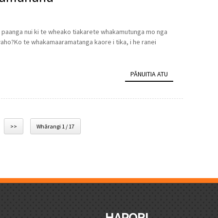
 paanga nui ki te wheako tiakarete whakamutunga mo nga
waho?Ko te whakamaaramatanga kaore i tika, i he ranei
PĀNUITIA ATU
>>
Whārangi 1 / 17
HAPORI