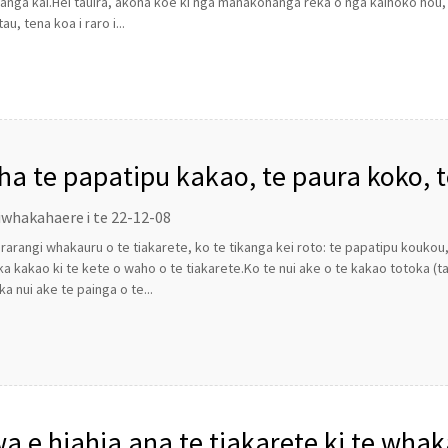
nga kai.Hei tauira, akona koe ki nga manakohanga reka o nga kaihoko hou,
u, tena koa i raro i...
ha te papatipu kakao, te paura koko,
amahi hei hanga tiakarete?
iwhakahaere i te 22-12-08
te rarangi whakauru o te tiakarete, ko te tikanga kei roto: te papatipu kouko
ka kakao ki te kete o waho o te tiakarete.Ko te nui ake o te kakao totoka (
ka nui ake te painga o te...
 wa e hiahia ana te tiakarete ki te w