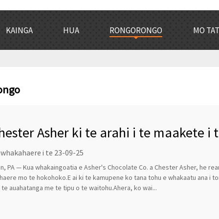
KAINGA
HUA
RONGORONGO
MO TA
ongo
hester Asher ki te arahi i te maakete i 
iwhakahaere i te 23-09-25
, PA — Kua whakaingoatia e Asher's Chocolate Co. a Chester Asher, he rea
aere mo te hokohoko.E ai ki te kamupene ko tana tohu e whakaatu ana i ton
 i te auahatanga me te tipu o te waitohu.Ahera, ko wai...