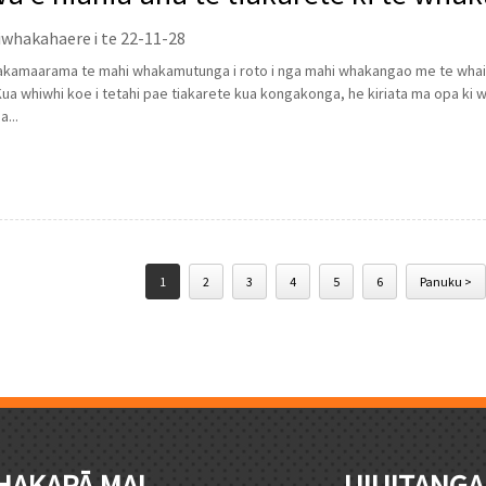
iwhakahaere i te 22-11-28
akamaarama te mahi whakamutunga i roto i nga mahi whakangao me te whai
ua whiwhi koe i tetahi pae tiakarete kua kongakonga, he kiriata ma opa ki 
a...
1
2
3
4
5
6
Panuku >
HAKAPĀ MAI
UIUITANGA