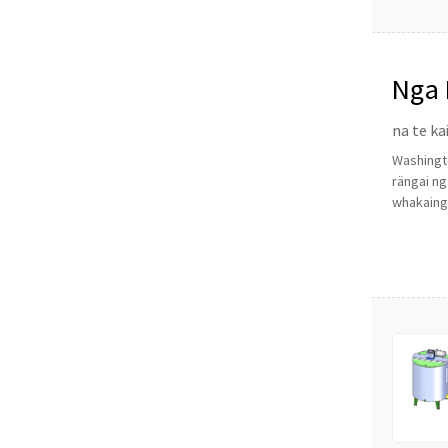
Nga 
na te ka
Washingto
rängai ng
whakaingo