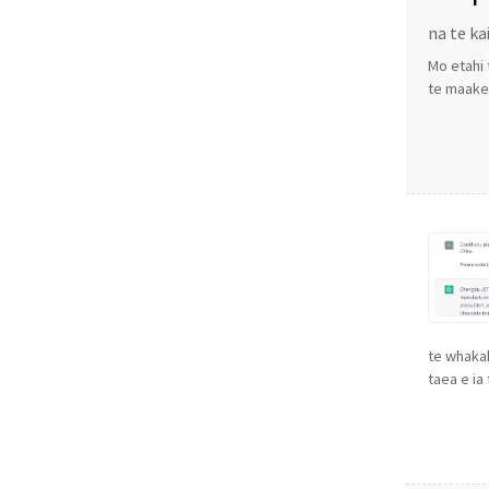
na te ka
Mo etahi 
te maaket
te whakah
taea e ia