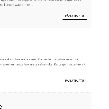
 tetahi waahi ki te ...
PĀNUITIA ATU
aura kakao, tiakarete ranei: Koinei te tino whakauru o te
ranei hei hanga tiakarete reka.Huka: Ka taapirihia te huka ki
PĀNUITIA ATU
e