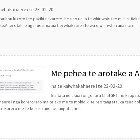
iwhakahaere i te 23-02-20
tauhou ki roto i te pakihi tiakarete, he tino uaua te whiriwhiri i te miihini
e.Anei etahi o nga mea matua hei whakaaro i te wa e whiriwhiri ana i te miihini
Me pehea te arotake a 
Chocolate Machine
na te kaiwhakahaere i te 23-02-20
Ina tata nei, kua rongonui a ChatGPT, he kaupa
aere i nga korerorero ma te ako me te mohio ki te reo tangata, ka taea hok
 te korero me te korero ano he tangata, he...