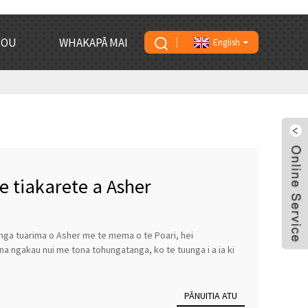
TOU
WHAKAPĀ MAI
English
te tiakarete a Asher
nga tuarima o Asher me te mema o te Poari, hei
a ngakau nui me tona tohungatanga, ko te tuunga i a ia ki
PĀNUITIA ATU