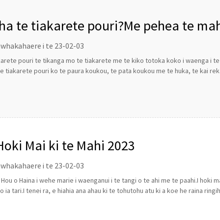
ha te tiakarete pouri?Me pehea te ma
iwhakahaere i te 23-02-03
karete pouri te tikanga mo te tiakarete me te kiko totoka koko i waenga i t
e tiakarete pouri ko te paura koukou, te pata koukou me te huka, te kai reka 
Hoki Mai ki te Mahi 2023
iwhakahaere i te 23-02-03
 Hou o Haina i wehe marie i waenganui i te tangi o te ahi me te paahi.I hoki ma
o ia tari.I tenei ra, e hiahia ana ahau ki te tohutohu atu ki a koe he raina rin