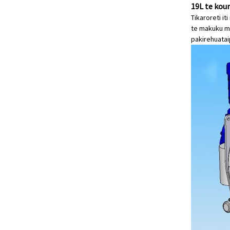
19L te koun
Tikaroreti i
te makuku me
pakirehua
ta