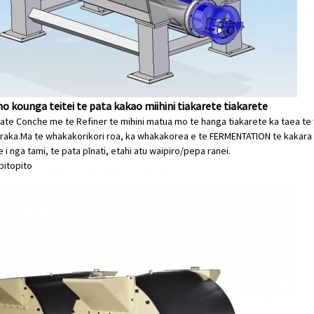
no kounga teitei te pata kakao miihini tiakarete tiakarete
ate Conche me te Refiner te mihini matua mo te hanga tiakarete ka taea t
raka.Ma te whakakorikori roa, ka whakakorea e te FERMENTATION te kakara m
i nga tami, te pata pīnati, etahi atu waipiro/pepa ranei.
ipitopito