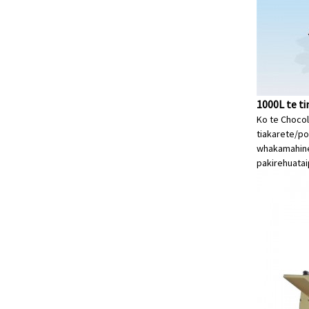
1000L te ti
Ko te Chocol
tiakarete/po
whakamahine 
pakirehua
ta