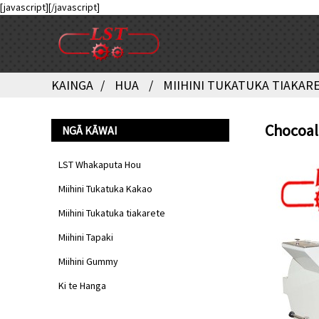
[javascript]
[/javascript]
KAINGA
HUA
MIIHINI TUKATUKA TIAKAR
Chocoal
NGĀ KĀWAI
LST Whakaputa Hou
Miihini Tukatuka Kakao
Miihini Tukatuka tiakarete
Miihini Tapaki
Miihini Gummy
Ki te Hanga