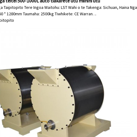
a teitei 500-1000L auto tiakarete utu miihini utu
a Taipitopito Tere Ingoa Waitohu: LST Wahi o te Takenga: Sichuan, Haina Nga
860 * 1280mm Taumaha: 2500kg Tiwhikete: CE Warran. ..
ipitopito