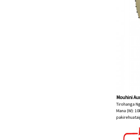
Mouhini Auno
Tirohanga Ng
Mana (W): 10
pakirehua
ta