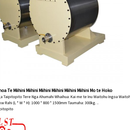
a Te Miihini Miihini Miihini Miihini Miihini Miihini Mo te Hoko
a Taipitopito Tere Nga Ahumahi Whaihua: Kai me te Inu Waitohu Ingoa Waitoh
kw Rahi (L * W * H): 1000 * 800 * 1500mm Taumaha: 300kg. ..
ipitopito