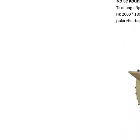
Ko te koung
Tirohanga Ng
H): 2000 * 1
pakirehua
ta