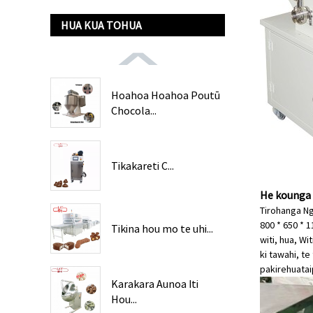
HUA KUA TOHUA
Hoahoa Hoahoa Poutū
Chocola...
Tikakareti C...
He kounga t
Tirohanga Ng
800 * 650 * 
Tikina hou mo te uhi...
witi, hua, Wi
ki tawahi, te
pakirehua
ta
Karakara Aunoa Iti
Hou...