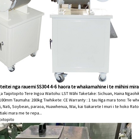
eitei nga rauemi SS304 4-6 haora te whakamahine i te miihini mira
a Taipitopito Tere Ingoa Waitohu: LST Wāhi Taketake: Sichuan, Haina Ngaohik
1180mm Taumaha: 280kg Tiwhikete: CE Warranty : 1 tau Nga mara tono: Te wh
ti, Nati, Soybean, paraoa, Huawhenua, Wai, kai tiakarete I muri i te hoko Rat
 tiaki mara me te repa...
ipitopito