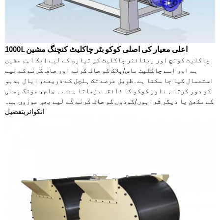
1000L اعلی معیار کی اصلی کوکو بٹر چاکلیٹ کنچنگ مشین
چاکلیٹ کونچ اور ریفائنر چاکلیٹ کی تیاری کے لیے ایک اہم مشین
ہے اور اسے چاکلیٹ ماس/بلاک کو صاف کرنے اور صاف کرنے کے لیے
استعمال کیا جا سکتا ہے۔طویل عرصے تک ہلچل کے ذریعے، ابال بدبو
کو دور کرتا ہے اور کوکو کا ذائقہ بڑھاتا ہے۔یہ جام، مونگ پھلی
کے مکھن یا دیگر شرابوں/گودوں کو صاف کرنے کے لیے بھی موزوں ہے۔
انکوائری
تفصیل