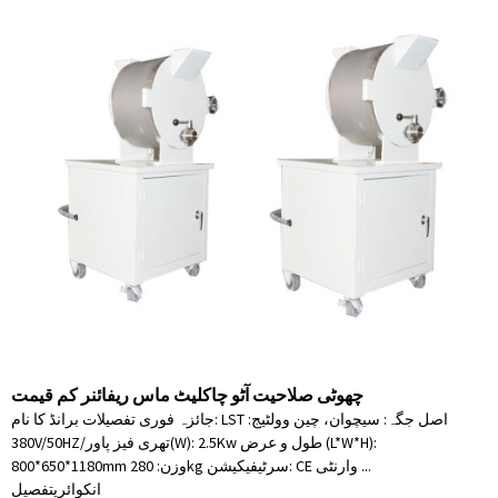
چھوٹی صلاحیت آٹو چاکلیٹ ماس ریفائنر کم قیمت
جائزہ فوری تفصیلات برانڈ کا نام: LST اصل جگہ: سیچوان، چین وولٹیج:
380V/50HZ/تھری فیز پاور(W): 2.5Kw طول و عرض (L*W*H):
800*650*1180mm وزن: 280kg سرٹیفیکیشن: CE وارنٹی ...
انکوائری
تفصیل