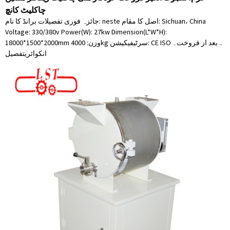
چاکلیٹ کانچ
جائزہ فوری تفصیلات برانڈ کا نام: neste اصل کا مقام: Sichuan، China
Voltage: 330/380v Power(W): 27kw Dimension(L*W*H):
18000*1500*2000mm وزن: 4000kg سرٹیفیکیشن: CE ISO بعد از فروخت۔ ..
انکوائری
تفصیل