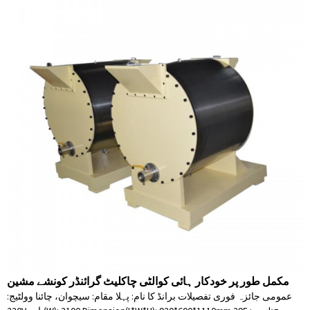
مکمل طور پر خودکار ہائی کوالٹی چاکلیٹ گرائنڈر کونشے مشین
عمومی جائزہ فوری تفصیلات برانڈ کا نام: پہلا مقام: سیچوان، چائنا وولٹیج: