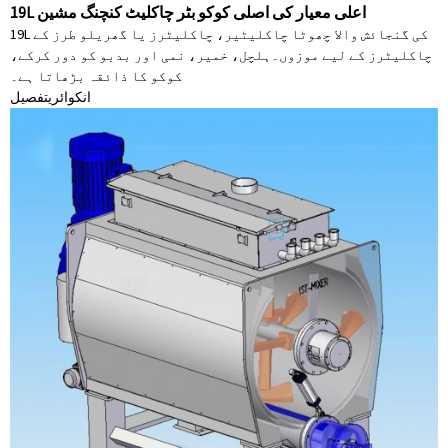
19L اعلی معیار کی اصلی کوکو بٹر چاکلیٹ کنچنگ مشین
19L کی گنجائش والا چھوٹا چاکلیٹیر، چاکلیٹرز یا گھریلو طرز کے
چاکلیٹرز کے لیے موزوں۔ہلچل، خمیر، نمی اور بدبو کو دور کرکے،
کوکو کا ذائقہ بڑھاتا ہے۔
انکوائری
تفصیل