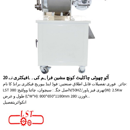
فیکٹری نے 20L آٹو چھوٹی چاکلیٹ کونچ مشین فراہم کی۔
جائزہ فوری تفصیلات قابل اطلاق صنعتیں: فوڈ اینڈ بیوریج فیکٹری برانڈ کا نام:
LST اصل جگہ: سیچوان، چائنا وولٹیج: 380V/50HZ/تھری فیز پاور(W): 2.5Kw
طول و عرض (L*W*H): 800*650*1180mm وزن: 280k...
انکوائری
تفصیل