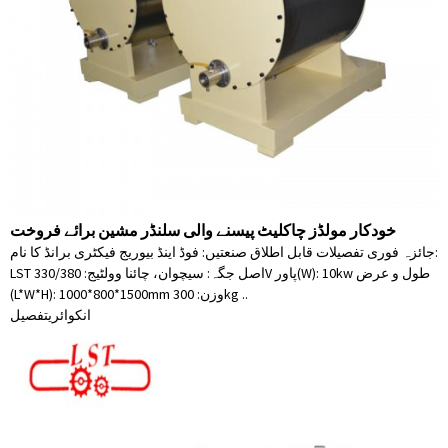
خودکار مولڈز چاکلیٹ پیسنے والی سلنڈر مشین برائے فروخت
جائزہ فوری تفصیلات قابل اطلاق صنعتیں: فوڈ اینڈ بیوریج فیکٹری برانڈ کا نام:
LST اصل جگہ: سیچوان، چائنا وولٹیج: 330/380V پاور(W): 10kw طول و عرض
(L*W*H): 1000*800*1500mm وزن: 300kg ..
انکوائری
تفصیل