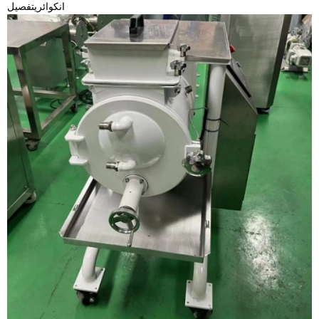
انکوائری
تفصیل