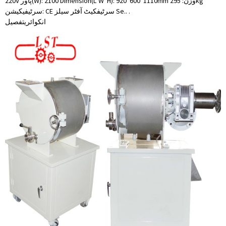
220V پاور(W): 2100 Dimension(L*W*H): 920*600*1110mm وزن: 295kg
سرٹیفیکیشن: CE سرٹیفکیٹ آفٹر سیلز Se.. .
انکوائری
تفصیل