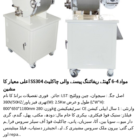
اعلی معیار کا SS304 مواد 4-6 گھنٹے ریفائننگ پیسنے والی چاکلیٹ
مشین
جائزہ فوری تفصیلات برانڈ کا نام: LST اصل جگہ: سیچوان، چین وولٹیج:
380V/50HZ/تھری فیز پاور(W): 2.5Kw طول و عرض (L*W*H):
800*650*1180mm وزن: 280kg سرٹیفیکیشن: CE وارنٹی : 1 سال ایپلی کیشن
فیلڈز: سنیک فوڈ فیکٹری، بیکری کا خام مال: دودھ، مکئی، پھل، گندم، گری
دار میوے، سویا بین، آٹا، سبزیاں، پانی، چاکلیٹ فوڈ آف سیلز سروس فراہم
کی گئی: بیرون ملک سروس مشینری کے لیے انجینئرز دستیاب، فیلڈ مینٹیننس
اور repa...