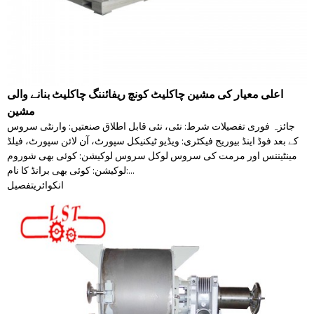
اعلی معیار کی مشین چاکلیٹ کونچ ریفائننگ چاکلیٹ بنانے والی
مشین
جائزہ فوری تفصیلات شرط: نئی، نئی قابل اطلاق صنعتیں: وارنٹی سروس
کے بعد فوڈ اینڈ بیوریج فیکٹری: ویڈیو ٹیکنیکل سپورٹ، آن لائن سپورٹ، فیلڈ
مینٹیننس اور مرمت کی سروس لوکل سروس لوکیشن: کوئی بھی شوروم
لوکیشن: کوئی بھی برانڈ کا نام:...
انکوائری
تفصیل