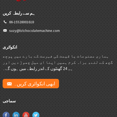
ہم سے رابطہ کریں
86-15528001618
suzy@lstchocolatemachine.com
انکوائری
ہماری مصنوعات یا قیمت کی فہرست کے بارے میں پوچھ
گچھ کے لئے، براہ کرم ہمیں اپنا ای میل چھوڑ دیں اور
ہم 24 گھنٹوں کے اندر رابطے میں ہوں گے۔
ابھی انکوائری کریں۔
سماجی