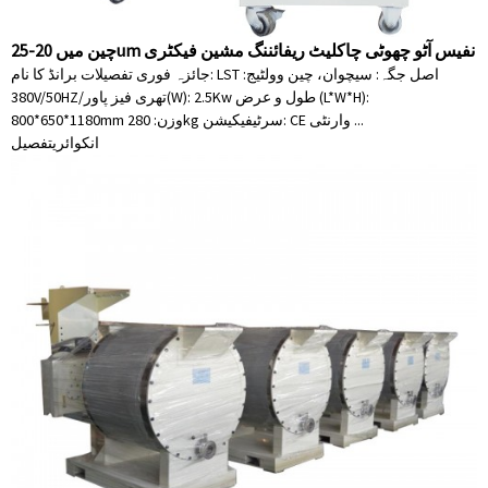
چین میں 20-25um نفیس آٹو چھوٹی چاکلیٹ ریفائننگ مشین فیکٹری
جائزہ فوری تفصیلات برانڈ کا نام: LST اصل جگہ: سیچوان، چین وولٹیج:
380V/50HZ/تھری فیز پاور(W): 2.5Kw طول و عرض (L*W*H):
800*650*1180mm وزن: 280kg سرٹیفیکیشن: CE وارنٹی ...
انکوائری
تفصیل