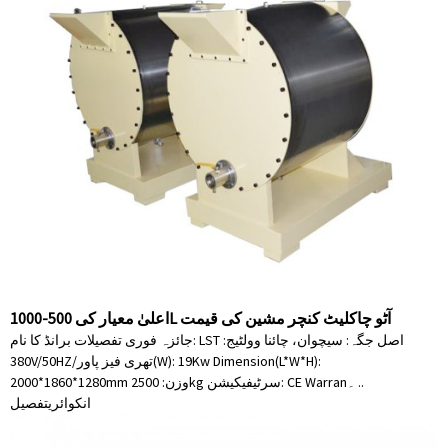
اعلیٰ معیار کی 500-1000L آٹو چاکلیٹ کنچر مشین کی قیمت
جائزہ فوری تفصیلات برانڈ کا نام: LST اصل جگہ: سیچوان، چائنا وولٹیج:
380V/50HZ/تھری فیز پاور(W): 19Kw Dimension(L*W*H):
2000*1860*1280mm وزن: 2500kg سرٹیفیکیشن: CE Warran۔ ..
انکوائری
تفصیل