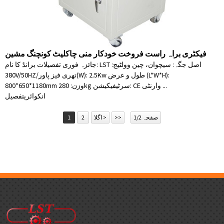
فیکٹری براہ راست فروخت خودکار منی چاکلیٹ کونچنگ مشین
جائزہ فوری تفصیلات برانڈ کا نام: LST اصل جگہ: سیچوان، چین وولٹیج:
380V/50HZ/تھری فیز پاور(W): 2.5Kw طول و عرض (L*W*H):
800*650*1180mm وزن: 280kg سرٹیفیکیشن: CE وارنٹی ...
انکوائری
تفصیل
صفحہ 1/2
>>
اگلا >
2
1