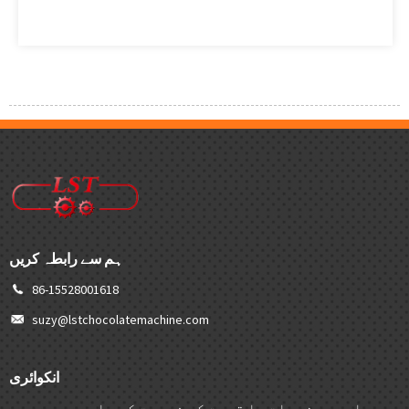
ہم سے رابطہ کریں
86-15528001618
suzy@lstchocolatemachine.com
انکوائری
ہماری مصنوعات یا قیمت کی فہرست کے بارے میں پوچھ