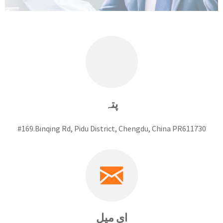
پتہ
#169.Binqing Rd, Pidu District, Chengdu, China PR611730
ای میل