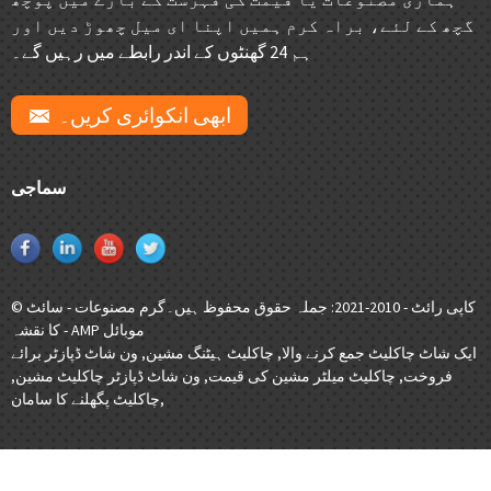
گچھ کے لئے، براہ کرم ہمیں اپنا ای میل چھوڑ دیں اور
ہم 24 گھنٹوں کے اندر رابطے میں رہیں گے۔
ابھی انکوائری کریں۔
سماجی
© کاپی رائٹ - 2010-2021: جملہ حقوق محفوظ ہیں۔
گرم مصنوعات
-
سائٹ
AMP موبائل
-
کا نقشہ
ایک شاٹ چاکلیٹ جمع کرنے والا
,
چاکلیٹ ہیٹنگ مشین
,
ون شاٹ ڈپازٹر برائے
فروخت
,
چاکلیٹ میلٹر مشین کی قیمت
,
ون شاٹ ڈپازٹر چاکلیٹ مشین
,
,
چاکلیٹ پگھلنے کا سامان