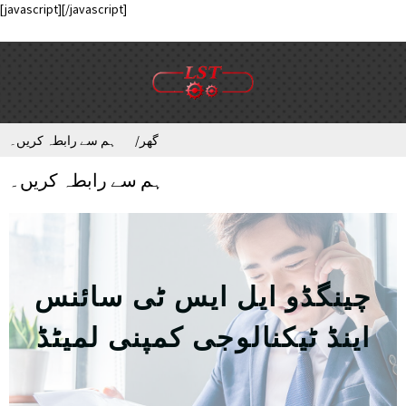
[javascript]
[/javascript]
گھر
ہم سے رابطہ کریں۔
ہم سے رابطہ کریں۔
چینگڈو ایل ایس ٹی سائنس
اینڈ ٹیکنالوجی کمپنی لمیٹڈ