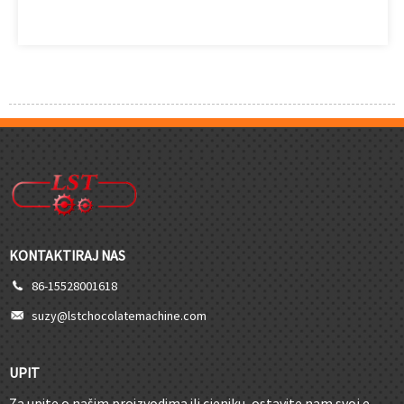
KONTAKTIRAJ NAS
86-15528001618
suzy@lstchocolatemachine.com
UPIT
Za upite o našim proizvodima ili cjeniku, ostavite nam svoj e-