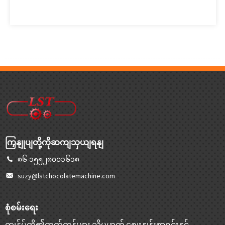
ကြှနျုပျတို့ကိုဆကျသှယျရနျ
၈၆-၁၅၅၂၈၀၀၁၆၁၈
suzy@lstchocolatemachine.com
စုံစမ်းရေး
ကျွန်ုပ်တို့၏ထုတ်ကုန်များ သို့မဟုတ် စျေးနှုန်းစာရင်းနှင့်