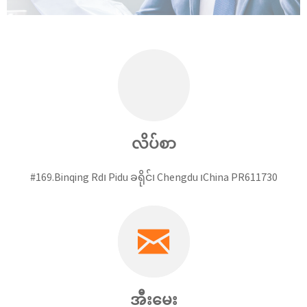
လိပ်စာ
#169.Binqing Rd၊ Pidu ခရိုင်၊ Chengdu ၊China PR611730
အီးမေး