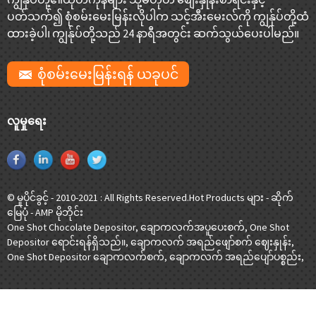
ပတ်သက်၍ စုံစမ်းမေးမြန်းလိုပါက သင့်အီးမေးလ်ကို ကျွန်ုပ်တို့ထံ
ထားခဲ့ပါ၊ ကျွန်ုပ်တို့သည် 24 နာရီအတွင်း ဆက်သွယ်ပေးပါမည်။
စုံစမ်းမေးမြန်းရန် ယခုပင်
လူမှုရေး
© မူပိုင်ခွင့် - 2010-2021 : All Rights Reserved.
Hot Products များ
-
ဆိုက်
မြေပုံ
-
AMP မိုဘိုင်း
One Shot Chocolate Depositor
,
ချောကလက်အပူပေးစက်
,
One Shot
Depositor ရောင်းရန်ရှိသည်။
,
ချောကလက် အရည်ဖျော်စက် ဈေးနှုန်း
,
One Shot Depositor ချောကလက်စက်
,
ချောကလက် အရည်ပျော်ပစ္စည်း
,