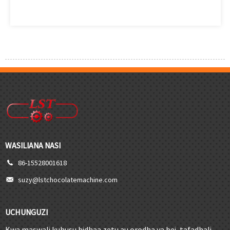
WASILIANA NASI
86-15528001618
suzy@lstchocolatemachine.com
UCHUNGUZI
Kwa maswali kuhusu bidhaa zetu au orodha ya bei, tafadhali