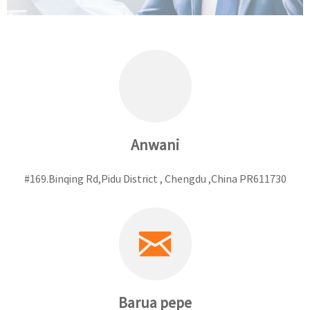
Anwani
#169.Binqing Rd,Pidu District , Chengdu ,China PR611730
Barua pepe