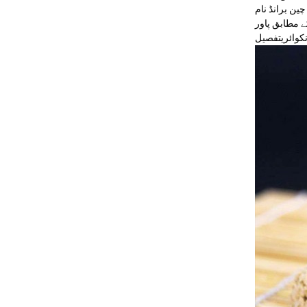
یج: 380V/415V/اپنی
نکوائری
تفصیل