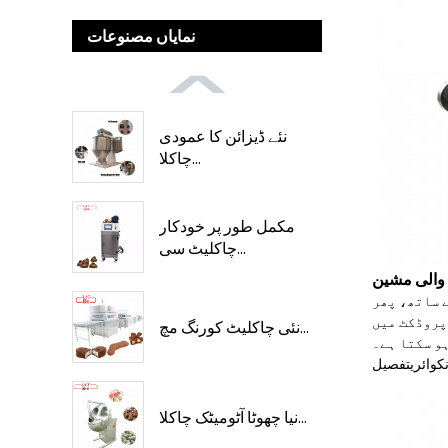
نمایاں مصنوعات
نئے ڈیزائن کا عمودی
چاکلا...
مکمل طور پر خودکار
چاکلیٹ سی...
 والی مشین
 ساتھ، پھر
پروڈکٹ میں
نئی چاکلیٹ کورنگ مچ...
و سکتا ہے۔
نکوائری
تفصیل
نیا چھوٹا آٹومیٹک چاکلا...