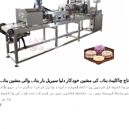
 چاکلیٹ بنانے کی مشین خودکار دلیا سیریل بار بنانے والی مشین بنانے
س چاکلیٹ کو کرسپی پراڈکٹ (جیسے دلیا، چاول کرکرا، گری دار میوے) کے
ویئنگ کیبنٹ میں۔یہ مختلف شکلوں میں ہر قسم کے نئے طرز کی چاکلیٹ 
شامل ہ
ا