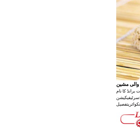
 والی مشین
Sichuan، China Voltage: 330/380v Power(W): 27kw وزن: 4000kg
نکوائری
تفصیل