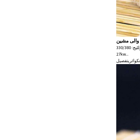
ے والی مشین
جائزہ فوری تفصیلات قابل اطلاق صنعتیں: فوڈ اینڈ بیوریج فیکٹری حالت: نئی جگہ: سیچوان، چائنا برانڈ نام: نیسٹی ماڈل نمبر: 2000 وولٹیج: 330/380v پاور(W):
27kw...
نکوائری
تفصیل