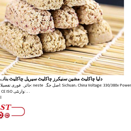
دلیا چاکلیٹ مشین سنیکرز چاکلیٹ سیریل چاکلیٹ بنانے
جائزہ فوری تفصیلات برانڈ کا نام: neste اصل جگہ:  Dimension(L*W*H): 18000*1500*2000mm
سرٹیفیکیشن: CE ISO وارنٹی: .. .
ا