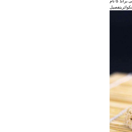
نکوائری
تفصیل