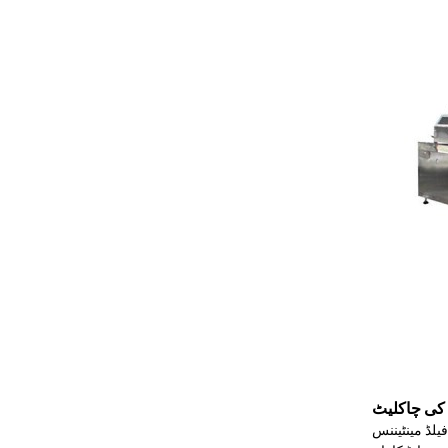
کی چاکلیٹ
یلڈ مینٹیننس