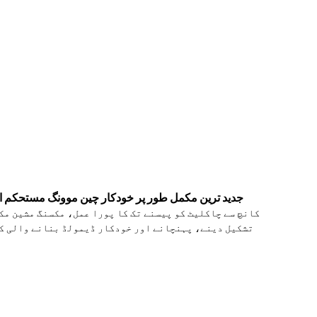
جدید ترین مکمل طور پر خودکار چین موونگ مستحکم اناج
کانچ سے چاکلیٹ کو پیسنے تک کا پورا عمل، مکسنگ مشین مک
تشکیل دینے، پہنچانے اور خودکار ڈیمولڈ بنانے والی کن