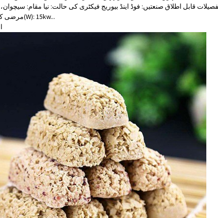
قابل اطلاق صنعتیں: فوڈ اینڈ بیوریج فیکٹری کی حالت: نیا مقام: سیچوان، چین برانڈ نام: LST ماڈل نمبر: OAT1000 وولٹ
مرضی کے مطابق پاور(W): 15kw...
ا