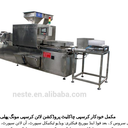
مکمل خودکار کرسپی چاکلیٹ پروڈکشن لائن کرسپی مونگ پھلی 
سروس کے بعد فوڈ اینڈ بیوریج فیکٹری: ویڈیو ٹیکنیکل سپورٹ، آن لائن سپورٹ، ف