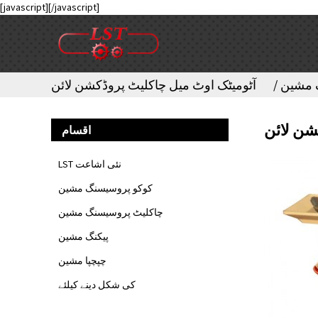
[javascript]
[/javascript]
 مشین
آٹومیٹک اوٹ میل چاکلیٹ پروڈکشن لائن
شن لائن
اقسام
LST نئی اشاعت
کوکو پروسیسنگ مشین
چاکلیٹ پروسیسنگ مشین
پیکنگ مشین
چپچپا مشین
کی شکل دینے کیلئے