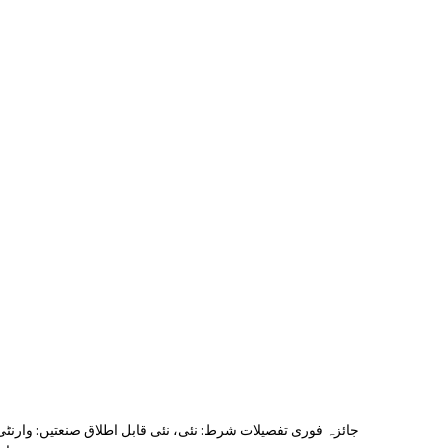
جائزہ فوری تفصیلات شرط: نئی، نئی قابل اطلاق صنعتیں: وارنٹی 