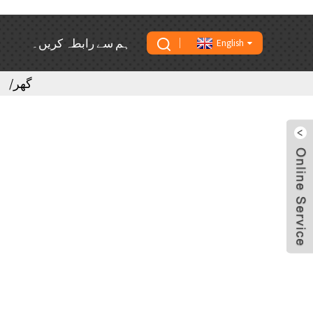
ہم سے رابطہ کریں۔
English
گھر