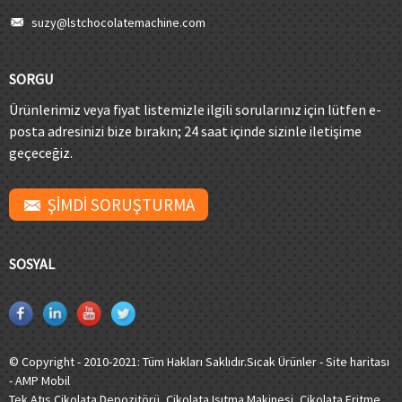
suzy@lstchocolatemachine.com
SORGU
Ürünlerimiz veya fiyat listemizle ilgili sorularınız için lütfen e-
posta adresinizi bize bırakın; 24 saat içinde sizinle iletişime
geçeceğiz.
ŞİMDİ SORUŞTURMA
SOSYAL
© Copyright - 2010-2021: Tüm Hakları Saklıdır.
Sıcak Ürünler
-
Site haritası
-
AMP Mobil
Tek Atış Çikolata Depozitörü
,
Çikolata Isıtma Makinesi
,
Çikolata Eritme