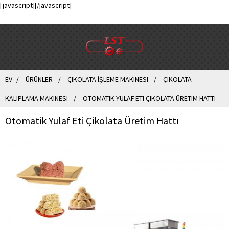
[javascript]
[/javascript]
EV
ÜRÜNLER
ÇIKOLATA İŞLEME MAKINESI
ÇIKOLATA
KALIPLAMA MAKINESI
OTOMATIK YULAF ETI ÇIKOLATA ÜRETIM HATTI
Otomatik Yulaf Eti Çikolata Üretim Hattı