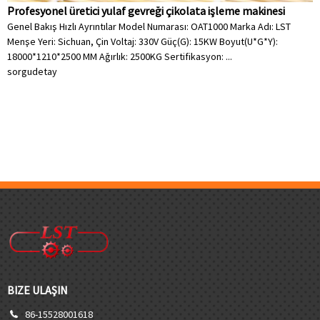
Profesyonel üretici yulaf gevreği çikolata işleme makinesi
Genel Bakış Hızlı Ayrıntılar Model Numarası: OAT1000 Marka Adı: LST
Menşe Yeri: Sichuan, Çin Voltaj: 330V Güç(G): 15KW Boyut(U*G*Y):
18000*1210*2500 MM Ağırlık: 2500KG Sertifikasyon: ...
sorgu
detay
BIZE ULAŞIN
86-15528001618