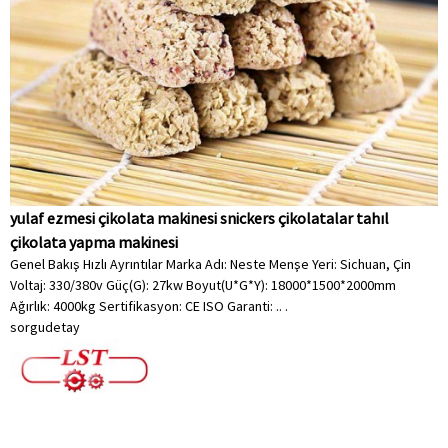
yulaf ezmesi çikolata makinesi snickers çikolatalar tahıl
çikolata yapma makinesi
Genel Bakış Hızlı Ayrıntılar Marka Adı: Neste Menşe Yeri: Sichuan, Çin
Voltaj: 330/380v Güç(G): 27kw Boyut(U*G*Y): 18000*1500*2000mm
Ağırlık: 4000kg Sertifikasyon: CE ISO Garanti: .. .
sorgu
detay