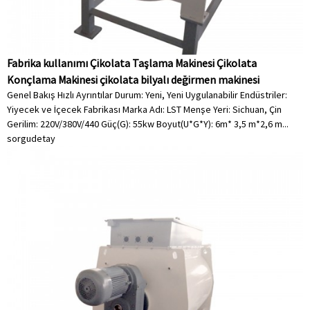
Fabrika kullanımı Çikolata Taşlama Makinesi Çikolata
Konçlama Makinesi çikolata bilyalı değirmen makinesi
Genel Bakış Hızlı Ayrıntılar Durum: Yeni, Yeni Uygulanabilir Endüstriler:
Yiyecek ve İçecek Fabrikası Marka Adı: LST Menşe Yeri: Sichuan, Çin
Gerilim: 220V/380V/440 Güç(G): 55kw Boyut(U*G*Y): 6m* 3,5 m*2,6 m...
sorgu
detay