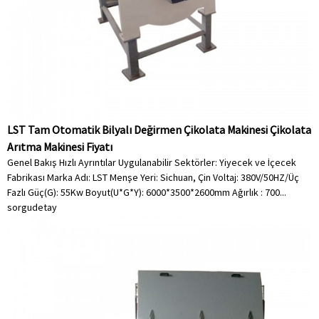
LST Tam Otomatik Bilyalı Değirmen Çikolata Makinesi Çikolata
Arıtma Makinesi Fiyatı
Genel Bakış Hızlı Ayrıntılar Uygulanabilir Sektörler: Yiyecek ve İçecek
Fabrikası Marka Adı: LST Menşe Yeri: Sichuan, Çin Voltaj: 380V/50HZ/Üç
Fazlı Güç(G): 55Kw Boyut(U*G*Y): 6000*3500*2600mm Ağırlık : 700...
sorgu
detay