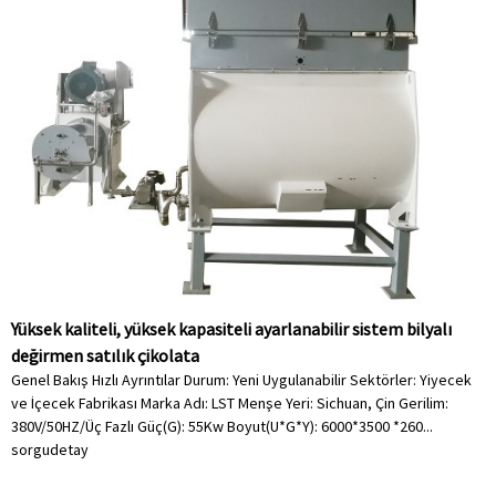
Yüksek kaliteli, yüksek kapasiteli ayarlanabilir sistem bilyalı
değirmen satılık çikolata
Genel Bakış Hızlı Ayrıntılar Durum: Yeni Uygulanabilir Sektörler: Yiyecek
ve İçecek Fabrikası Marka Adı: LST Menşe Yeri: Sichuan, Çin Gerilim:
380V/50HZ/Üç Fazlı Güç(G): 55Kw Boyut(U*G*Y): 6000*3500 *260...
sorgu
detay