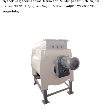
Yiyecek ve İçecek Fabrikası Marka Adı: LST Menşe Yeri: Sichuan, Çin
Gerilim: 380V/50HZ/Üç Fazlı Güç(G): 55Kw Boyut(U*G*Y): 6000 *350...
sorgu
detay