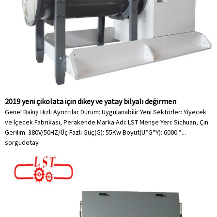
2019 yeni çikolata için dikey ve yatay bilyalı değirmen
Genel Bakış Hızlı Ayrıntılar Durum: Uygulanabilir Yeni Sektörler: Yiyecek
ve İçecek Fabrikası, Perakende Marka Adı: LST Menşe Yeri: Sichuan, Çin
Gerilim: 380V/50HZ/Üç Fazlı Güç(G): 55Kw Boyut(U*G*Y): 6000 *...
sorgu
detay