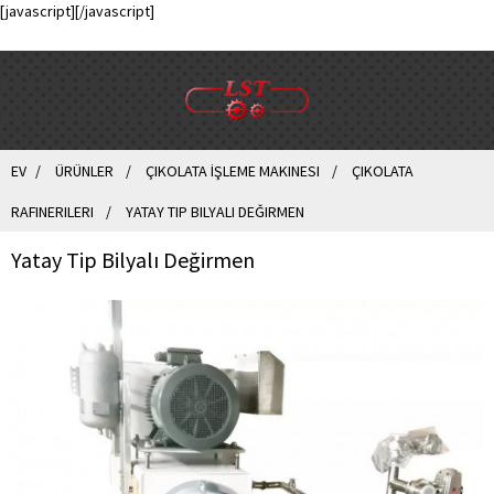
[javascript]
[/javascript]
EV
ÜRÜNLER
ÇIKOLATA İŞLEME MAKINESI
ÇIKOLATA
RAFINERILERI
YATAY TIP BILYALI DEĞIRMEN
Yatay Tip Bilyalı Değirmen