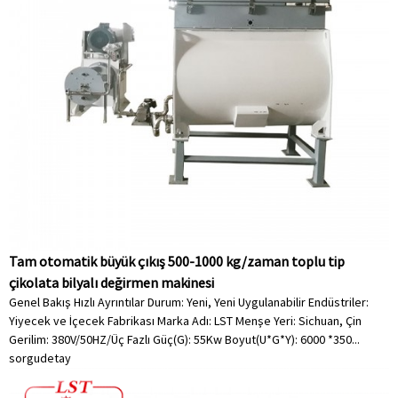
Tam otomatik büyük çıkış 500-1000 kg/zaman toplu tip
çikolata bilyalı değirmen makinesi
Genel Bakış Hızlı Ayrıntılar Durum: Yeni, Yeni Uygulanabilir Endüstriler:
Yiyecek ve İçecek Fabrikası Marka Adı: LST Menşe Yeri: Sichuan, Çin
Gerilim: 380V/50HZ/Üç Fazlı Güç(G): 55Kw Boyut(U*G*Y): 6000 *350...
sorgu
detay