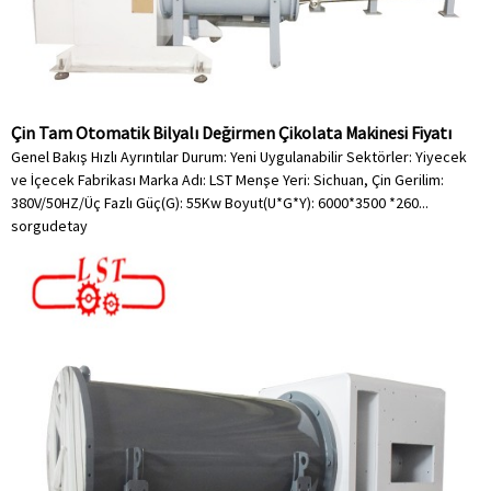
Çin Tam Otomatik Bilyalı Değirmen Çikolata Makinesi Fiyatı
Genel Bakış Hızlı Ayrıntılar Durum: Yeni Uygulanabilir Sektörler: Yiyecek
ve İçecek Fabrikası Marka Adı: LST Menşe Yeri: Sichuan, Çin Gerilim:
380V/50HZ/Üç Fazlı Güç(G): 55Kw Boyut(U*G*Y): 6000*3500 *260...
sorgu
detay