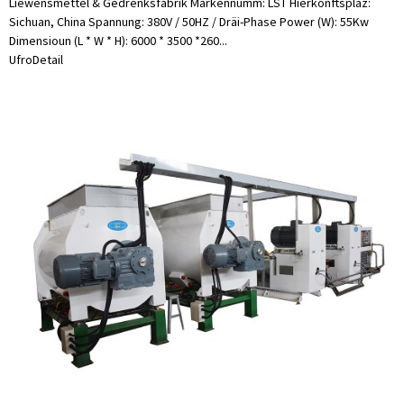
Liewensmëttel & Gedrénksfabrik Markennumm: LST Hierkonftsplaz:
Sichuan, China Spannung: 380V / 50HZ / Dräi-Phase Power (W): 55Kw
Dimensioun (L * W * H): 6000 * 3500 *260...
Ufro
Detail