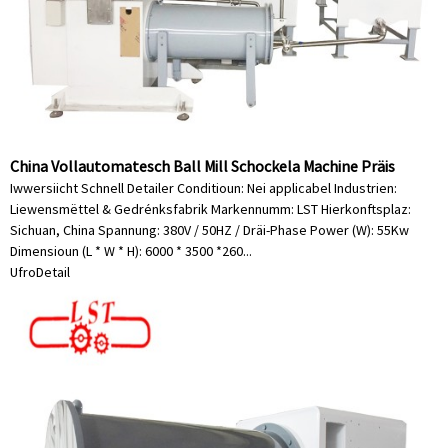
China Vollautomatesch Ball Mill Schockela Machine Präis
Iwwersiicht Schnell Detailer Conditioun: Nei applicabel Industrien:
Liewensmëttel & Gedrénksfabrik Markennumm: LST Hierkonftsplaz:
Sichuan, China Spannung: 380V / 50HZ / Dräi-Phase Power (W): 55Kw
Dimensioun (L * W * H): 6000 * 3500 *260...
Ufro
Detail