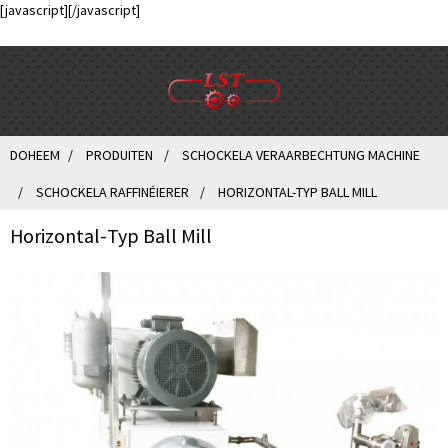
[javascript]
[/javascript]
DOHEEM
PRODUITEN
SCHOCKELA VERAARBECHTUNG MACHINE
SCHOCKELA RAFFINÉIERER
HORIZONTAL-TYP BALL MILL
Horizontal-Typ Ball Mill