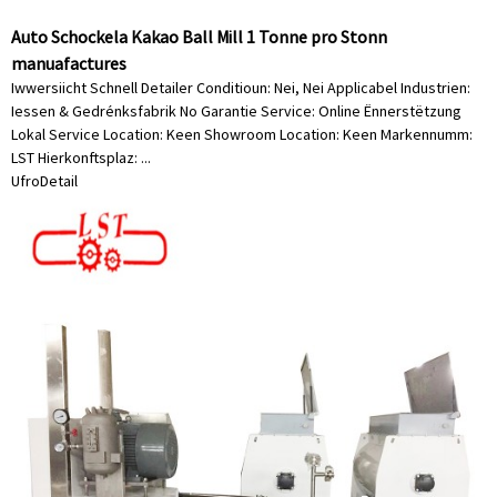
Auto Schockela Kakao Ball Mill 1 Tonne pro Stonn
manuafactures
Iwwersiicht Schnell Detailer Conditioun: Nei, Nei Applicabel Industrien:
Iessen & Gedrénksfabrik No Garantie Service: Online Ënnerstëtzung
Lokal Service Location: Keen Showroom Location: Keen Markennumm:
LST Hierkonftsplaz: ...
Ufro
Detail