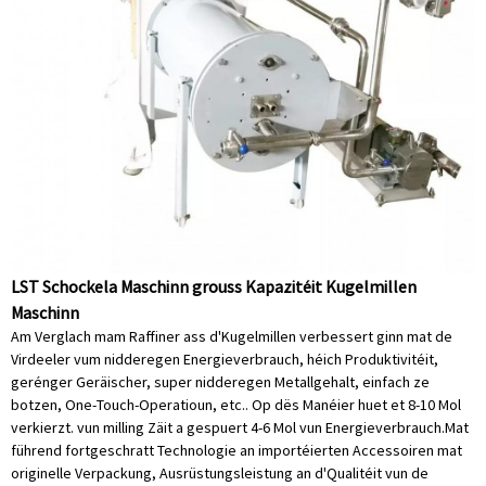
LST Schockela Maschinn grouss Kapazitéit Kugelmillen
Maschinn
Am Verglach mam Raffiner ass d'Kugelmillen verbessert ginn mat de
Virdeeler vum nidderegen Energieverbrauch, héich Produktivitéit,
gerénger Geräischer, super nidderegen Metallgehalt, einfach ze
botzen, One-Touch-Operatioun, etc.. Op dës Manéier huet et 8-10 Mol
verkierzt. vun milling Zäit a gespuert 4-6 Mol vun Energieverbrauch.Mat
führend fortgeschratt Technologie an importéierten Accessoiren mat
originelle Verpackung, Ausrüstungsleistung an d'Qualitéit vun de