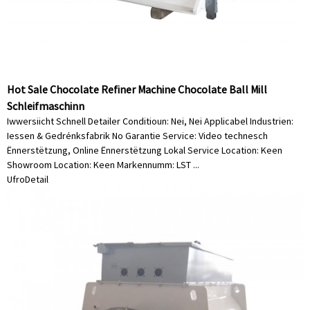
Hot Sale Chocolate Refiner Machine Chocolate Ball Mill
Schleifmaschinn
Iwwersiicht Schnell Detailer Conditioun: Nei, Nei Applicabel Industrien:
Iessen & Gedrénksfabrik No Garantie Service: Video technesch
Ënnerstëtzung, Online Ënnerstëtzung Lokal Service Location: Keen
Showroom Location: Keen Markennumm: LST ...
Ufro
Detail