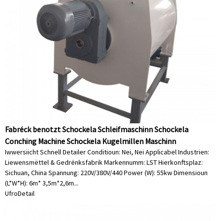
Fabréck benotzt Schockela Schleifmaschinn Schockela
Conching Machine Schockela Kugelmillen Maschinn
Iwwersiicht Schnell Detailer Conditioun: Nei, Nei Applicabel Industrien:
Liewensmëttel & Gedrénksfabrik Markennumm: LST Hierkonftsplaz:
Sichuan, China Spannung: 220V/380V/440 Power (W): 55kw Dimensioun
(L*W*H): 6m* 3,5m*2,6m...
Ufro
Detail