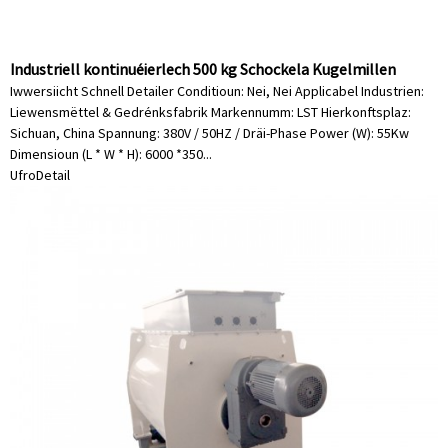
Industriell kontinuéierlech 500 kg Schockela Kugelmillen
Iwwersiicht Schnell Detailer Conditioun: Nei, Nei Applicabel Industrien:
Liewensmëttel & Gedrénksfabrik Markennumm: LST Hierkonftsplaz:
Sichuan, China Spannung: 380V / 50HZ / Dräi-Phase Power (W): 55Kw
Dimensioun (L * W * H): 6000 *350...
Ufro
Detail