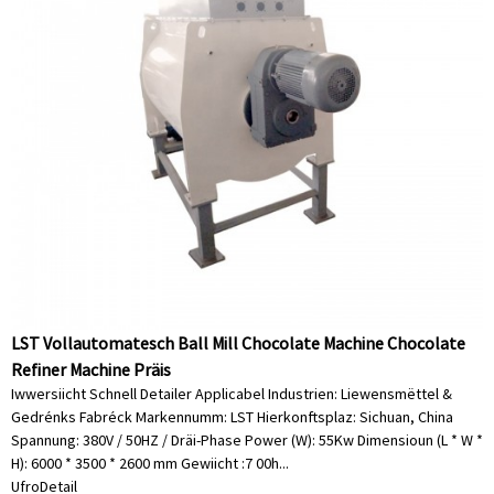
LST Vollautomatesch Ball Mill Chocolate Machine Chocolate
Refiner Machine Präis
Iwwersiicht Schnell Detailer Applicabel Industrien: Liewensmëttel &
Gedrénks Fabréck Markennumm: LST Hierkonftsplaz: Sichuan, China
Spannung: 380V / 50HZ / Dräi-Phase Power (W): 55Kw Dimensioun (L * W *
H): 6000 * 3500 * 2600 mm Gewiicht :7 00h...
Ufro
Detail