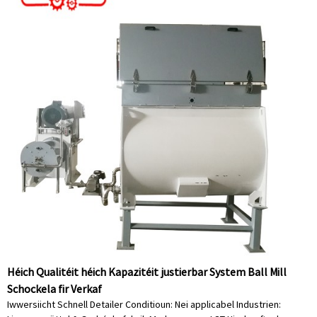
Héich Qualitéit héich Kapazitéit justierbar System Ball Mill
Schockela fir Verkaf
Iwwersiicht Schnell Detailer Conditioun: Nei applicabel Industrien: