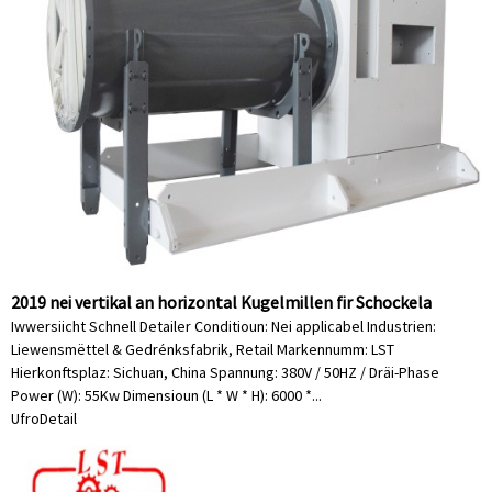
2019 nei vertikal an horizontal Kugelmillen fir Schockela
Iwwersiicht Schnell Detailer Conditioun: Nei applicabel Industrien:
Liewensmëttel & Gedrénksfabrik, Retail Markennumm: LST
Hierkonftsplaz: Sichuan, China Spannung: 380V / 50HZ / Dräi-Phase
Power (W): 55Kw Dimensioun (L * W * H): 6000 *...
Ufro
Detail