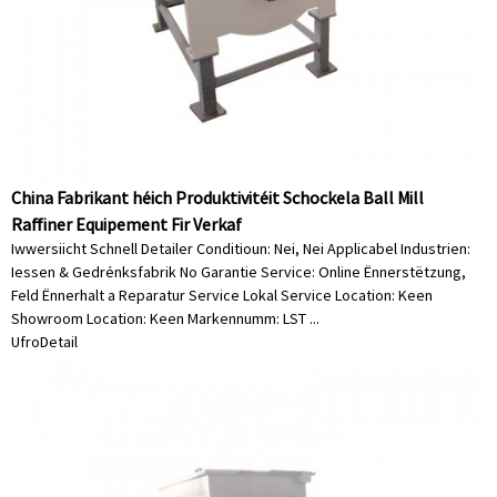
China Fabrikant héich Produktivitéit Schockela Ball Mill
Raffiner Equipement Fir Verkaf
Iwwersiicht Schnell Detailer Conditioun: Nei, Nei Applicabel Industrien:
Iessen & Gedrénksfabrik No Garantie Service: Online Ënnerstëtzung,
Feld Ënnerhalt a Reparatur Service Lokal Service Location: Keen
Showroom Location: Keen Markennumm: LST ...
Ufro
Detail