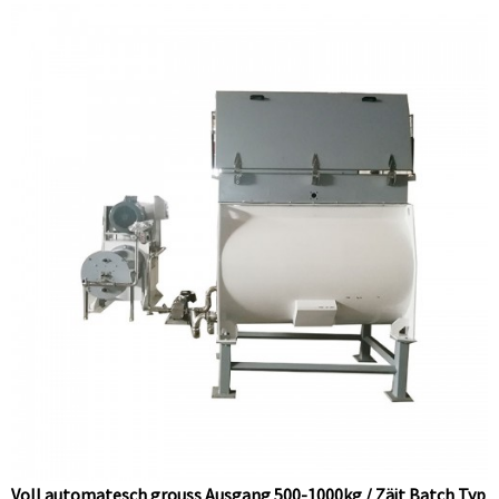
Voll automatesch grouss Ausgang 500-1000kg / Zäit Batch Typ