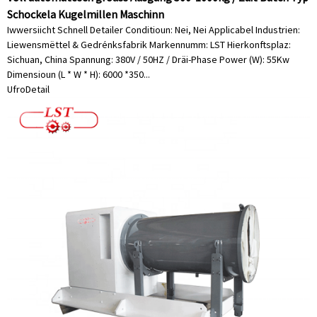
Schockela Kugelmillen Maschinn
Iwwersiicht Schnell Detailer Conditioun: Nei, Nei Applicabel Industrien:
Liewensmëttel & Gedrénksfabrik Markennumm: LST Hierkonftsplaz:
Sichuan, China Spannung: 380V / 50HZ / Dräi-Phase Power (W): 55Kw
Dimensioun (L * W * H): 6000 *350...
Ufro
Detail