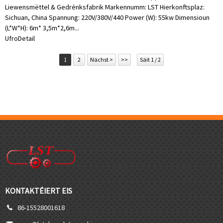
Liewensmëttel & Gedrénksfabrik Markennumm: LST Hierkonftsplaz:
Sichuan, China Spannung: 220V/380V/440 Power (W): 55kw Dimensioun
(L*W*H): 6m* 3,5m*2,6m...
Ufro
Detail
1
2
Nächst >
>>
Säit 1 / 2
KONTAKTÉIERT EIS
86-15528001618