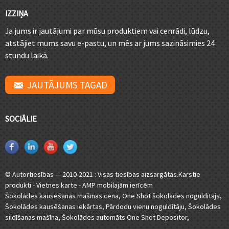
IZZIŅA
Ja jums ir jautājumi par mūsu produktiem vai cenrādi, lūdzu,
atstājiet mums savu e-pastu, un mēs ar jums sazināsimies 24
stundu laikā.
JAUTĀJUMS TAGAD
SOCIĀLIE
© Autortiesības — 2010-2021 : Visas tiesības aizsargātas.
Karstie
produkti
-
Vietnes karte
-
AMP mobilajām ierīcēm
Šokolādes kausēšanas mašīnas cena
,
One Shot šokolādes noguldītājs
,
Šokolādes kausēšanas iekārtas
,
Pārdodu vienu noguldītāju
,
Šokolādes
sildīšanas mašīna
,
Šokolādes automāts One Shot Depositor
,