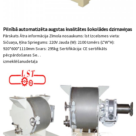
Pilnībā automatizēta augstas kvalitātes šokolādes dzirnaviņas
Pārskats Ātra informācija Zīmola nosaukums: lst Izcelsmes vieta:
Sičuaņa, Ķīna Spriegums: 220V Jauda (W): 2100 Izmērs (L*W*H):
920*600*1110mm Svars: 295kg Sertifikācija: CE sertifikāts
pēcpārdošanas Se.. .
izmeklēšanu
detaļa