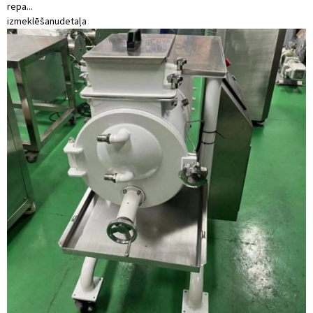
repa...
izmeklēšanu
detaļa