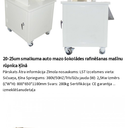
20-25um smalkuma auto mazo šokolādes rafinēšanas mašīnu
rūpnīca Ķīnā
Pārskats Ātra informācija Zīmola nosaukums: LST Izcelsmes vieta:
Sičuaņa, Ķīna Spriegums: 380V/50HZ/Trīsfāžu jauda (W): 2,5Kw Izmērs
(L*W*H): 800*650*1180mm Svars: 280kg Sertifikācija: CE garantija ...
izmeklēšanu
detaļa