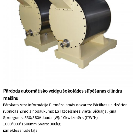
Pārdodu automātisko veidņu šokolādes slīpēšanas cilindru
mašīnu
Pārskats Ātra informācija Piemērojamās nozares: Pārtikas un dzērienu
rūpnīcas Zīmola nosaukums: LST Izcelsmes vieta: Sičuaņa, Ķīna
Spriegums: 330/380V Jauda (W): 10kw Izmērs (L*W*H):
1000*800*1500mm Svars: 300kg. ..
izmeklēšanu
detaļa