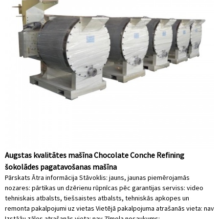
Augstas kvalitātes mašīna Chocolate Conche Refining
šokolādes pagatavošanas mašīna
Pārskats Ātra informācija Stāvoklis: jauns, jaunas piemērojamās
nozares: pārtikas un dzērienu rūpnīcas pēc garantijas serviss: video
tehniskais atbalsts, tiešsaistes atbalsts, tehniskās apkopes un
remonta pakalpojumi uz vietas Vietējā pakalpojuma atrašanās vieta: nav
Izstāžu zāles atrašanās vieta: nav Zīmola nosaukums: ...