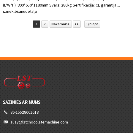
(L*W*H): 800*650*1180mm Svars: 280kg Sertifikācija: CE garantija ...
izmeklēšanu
detaļa
1
2
Nākamais >
>>
1/2 lapa
SAZINIES AR MUMS
86-15528001618
suzy@lstchocolatemachine.com