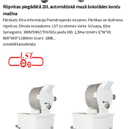
Rūpnīcas piegādātā 20L automātiskā mazā šokolādes konču
mašīna
Pārskats Ātra informācija Piemērojamās nozares: Pārtikas un dzērienu
rūpnīcas Zīmola nosaukums: LST Izcelsmes vieta: Sičuaņa, Ķīna
Spriegums: 380V/50HZ/Trīsfāžu jauda (W): 2,5Kw Izmērs (L*W*H):
800*650*1180mm Svars: 280k...
izmeklēšanu
detaļa