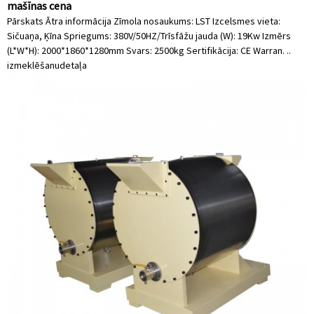
mašīnas cena
Pārskats Ātra informācija Zīmola nosaukums: LST Izcelsmes vieta:
Sičuaņa, Ķīna Spriegums: 380V/50HZ/Trīsfāžu jauda (W): 19Kw Izmērs
(L*W*H): 2000*1860*1280mm Svars: 2500kg Sertifikācija: CE Warran. ..
izmeklēšanu
detaļa