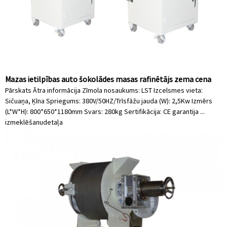
Mazas ietilpības auto šokolādes masas rafinētājs zema cena
Pārskats Ātra informācija Zīmola nosaukums: LST Izcelsmes vieta:
Sičuaņa, Ķīna Spriegums: 380V/50HZ/Trīsfāžu jauda (W): 2,5Kw Izmērs
(L*W*H): 800*650*1180mm Svars: 280kg Sertifikācija: CE garantija ...
izmeklēšanu
detaļa