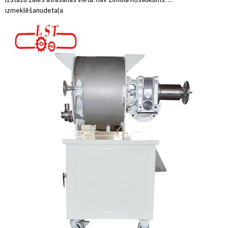
izmeklēšanu
detaļa