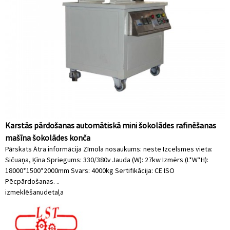
Karstās pārdošanas automātiskā mini šokolādes rafinēšanas
mašīna šokolādes konča
Pārskats Ātra informācija Zīmola nosaukums: neste Izcelsmes vieta:
Sičuaņa, Ķīna Spriegums: 330/380v Jauda (W): 27kw Izmērs (L*W*H):
18000*1500*2000mm Svars: 4000kg Sertifikācija: CE ISO
Pēcpārdošanas. ..
izmeklēšanu
detaļa