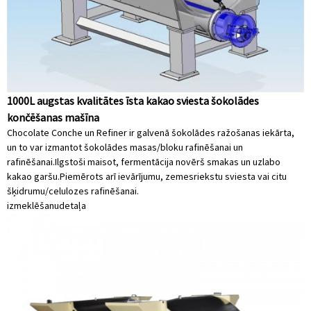
1000L augstas kvalitātes īsta kakao sviesta šokolādes
končēšanas mašīna
Chocolate Conche un Refiner ir galvenā šokolādes ražošanas iekārta,
un to var izmantot šokolādes masas/bloku rafinēšanai un
rafinēšanai.Ilgstoši maisot, fermentācija novērš smakas un uzlabo
kakao garšu.Piemērots arī ievārījumu, zemesriekstu sviesta vai citu
šķidrumu/celulozes rafinēšanai.
izmeklēšanu
detaļa