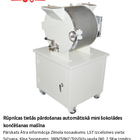
Rūpnīcas tiešās pārdošanas automātiskā mini šokolādes
končēšanas mašīna
Pārskats Ātra informācija Zīmola nosaukums: LST Izcelsmes vieta:
Sičuaņa, Ķīna Spriegums: 380V/50HZ/Trīsfāžu jauda (W): 2,5Kw Izmērs