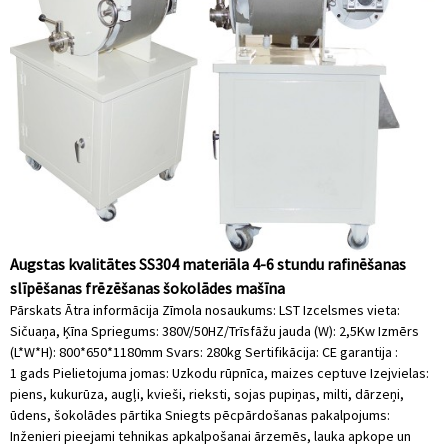
Augstas kvalitātes SS304 materiāla 4-6 stundu rafinēšanas
slīpēšanas frēzēšanas šokolādes mašīna
Pārskats Ātra informācija Zīmola nosaukums: LST Izcelsmes vieta:
Sičuaņa, Ķīna Spriegums: 380V/50HZ/Trīsfāžu jauda (W): 2,5Kw Izmērs
(L*W*H): 800*650*1180mm Svars: 280kg Sertifikācija: CE garantija :
1 gads Pielietojuma jomas: Uzkodu rūpnīca, maizes ceptuve Izejvielas:
piens, kukurūza, augļi, kvieši, rieksti, sojas pupiņas, milti, dārzeņi,
ūdens, šokolādes pārtika Sniegts pēcpārdošanas pakalpojums:
Inženieri pieejami tehnikas apkalpošanai ārzemēs, lauka apkope un