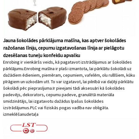
Jauna šokolādes pārklājuma mašīna, kas aptver šokolādes
ražošanas līniju, cepumu izgatavošanas līnija ar pielāgotu
dzesēšanas tuneļu konfekšu apvalku
Enrobing ir vienkāršs veids, kā pagatavot izstrādājumus ar šokolādes
pārklājumu.Enrobing mašīna ir plaši izmantota, lai pārklātu šokolādi uz
dažādiem ēdieniem, piemēram, cepumiem, vafelēm, olu rullīšiem, kūku
pīrāgiem un uzkodām utt. To var izgatavot, lai pilnībā vai daļēji pārklātu
šokolādi pēc pieprasījuma.Ir pieejami tādi aksesuāri kā šokolādes
padevējs, dekorators, cepumu padeve, granulētā materiāla
smidzinātājs, lai izgatavotu dažādus īpašus šokolādes
izstrādājumus.PLC vai fiziskās pogas vadība nav obligāta.
izmeklēšanu
detaļa