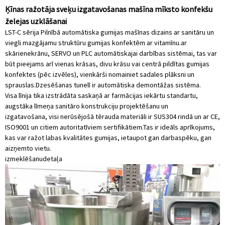
Ķīnas ražotāja sveķu izgatavošanas mašīna mīksto konfekšu
želejas uzklāšanai
LST-C sērija Pilnībā automātiska gumijas mašīnas dizains ar sanitāru un
viegli mazgājamu struktūru gumijas konfektēm ar vitamīnu.ar
skārienekrānu, SERVO un PLC automātiskajai darbības sistēmai, tas var
būt pieejams arī vienas krāsas, divu krāsu vai centrā pildītas gumijas
konfektes (pēc izvēles), vienkārši nomainiet sadales plāksni un
sprauslas.Dzesēšanas tunelī ir automātiska demontāžas sistēma.
Visa līnija tika izstrādāta saskaņā ar farmācijas iekārtu standartu,
augstāka līmeņa sanitāro konstrukciju projektēšanu un
izgatavošana, visi nerūsējošā tērauda materiāli ir SUS304 rindā un ar CE,
ISO9001 un citiem autoritatīviem sertifikātiem.Tas ir ideāls aprīkojums,
kas var ražot labas kvalitātes gumijas, ietaupot gan darbaspēku, gan
aizņemto vietu.
izmeklēšanu
detaļa