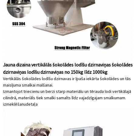
Jauna dizaina vertikālās šokolādes lodīšu dzirnaviņas šokolādes
dzirnaviņas lodīšu dzirnaviņas no 150kg līdz 1000kg
Vertikālās šokolādes lodīšu dzirnavas ir īpaša iekārta šokolādes un tās
maisījuma smalkai malšanai.
Izmantojot triecienu un berzi starp materiālu un tērauda lodi vertikālajā
cilindrā, materiāls tiek smalki samalts līdz vajadzīgajam smalkumam.
izmeklēšanu
detaļa