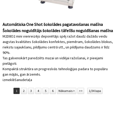
Automātiska One Shot šokolādes pagatavošanas mašīna
Šokolādes noguldītājs šokolādes tāfelīšu noguldīšanas mašīna
M2D8O2 mini vienreizējs deponētājs spēj ražot daudz dažādu veidu
augstas kvalitātes šokolādes konfektes, piemēram, šokolādes blokus,
riekstu sajaukšanu, pildījumu centrā utt., un pildījuma daudzums ir līdz
90%.
Tas galvenokārt paredzēts mazai un vidējai ražošanai, ir pieejami
pielāgoti.
Kompaktā struktūra un progresīvās tehnoloģijas padara to populāru
gan mājās, gan ārzemēs.
izmeklēšanu
detaļa
1
2
3
4
5
6
Nākamais >
>>
1/34 lapa