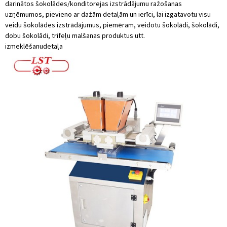
darinātos šokolādes/konditorejas izstrādājumu ražošanas
uzņēmumos, pievieno ar dažām detaļām un ierīci, lai izgatavotu visu
veidu šokolādes izstrādājumus, piemēram, veidotu šokolādi, šokolādi,
dobu šokolādi, trifeļu malšanas produktus utt.
izmeklēšanu
detaļa