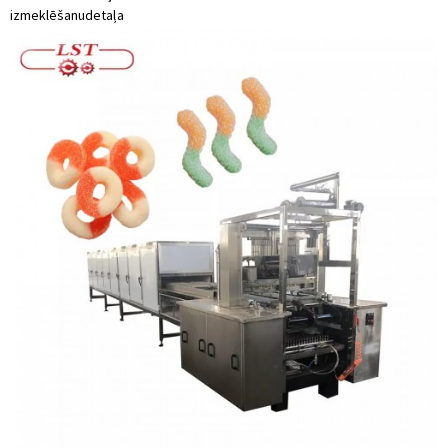
izmeklēšanu
detaļa