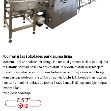
400 mm īstas šokolādes pārklājuma līnija
400 mm Real Chocolate Enrobing Line ne tikai garantē izcilus pārklājuma
rezultātus, bet arī palielina efektivitāti un produktivitāti.Tā lietotājam
draudzīgais interfeiss nodrošina lietošanas ērtumu, savukārt izturīgā
konstrukcija nodrošina izturību un ilgmūžību.Turklāt kompaktais dizains
ļauj tai nemanāmi iekļauties jebkurā ražošanas līnijā, optimizējot telpas
izmantošanu.
izmeklēšanu
detaļa