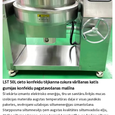
LST 50L cieto konfekšu tējkanna cukura vārīšanas katls
gumijas konfekšu pagatavošanas mašīna
Šī iekārta izmanto elektrisko enerģiju, tīru un sanitāru.Ārējās mucas
izolācijas materiāla augstas temperatūras daļai ir visas jaunākās
paketes, ievērojami uzlabojas siltumenerģijas izmantošana.
Starpposma siltumnesējs ņem augstas kvalitātes siltumvadošu eļļu,