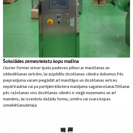
Šokolādes zemesriekstu kopu mašīna
Cluster Former ietver īpašu padeves piltuvi ar maisīšanas un
izkliedēšanas ierīcēm, lai aizpildītu dozēšanas cilindra dobumus.Pēc
pieprasījuma varam piegādāt arī maisītājus un dozēšanas ierīces
nepārtrauktai vai pa partijām klāstera maisījuma sagatavošanai.Tīrīšanai
pēc ražošanas viss dozēšanas cilindrs ir viegli noņemams un arī
maināms, lai izveidotu dažādu formu, izmēru vai svara kopas.
izmeklēšanu
detaļa