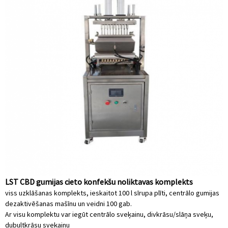
LST CBD gumijas cieto konfekšu noliktavas komplekts
viss uzklāšanas komplekts, ieskaitot 100 l sīrupa plīti, centrālo gumijas
dezaktivēšanas mašīnu un veidni 100 gab.
Ar visu komplektu var iegūt centrālo sveķainu, divkrāsu/slāņa sveķu,
dubultkrāsu sveķainu