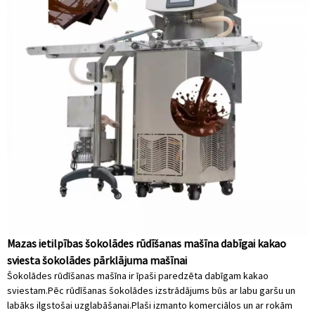
Mazas ietilpības šokolādes rūdīšanas mašīna dabīgai kakao
sviesta šokolādes pārklājuma mašīnai
Šokolādes rūdīšanas mašīna ir īpaši paredzēta dabīgam kakao
sviestam.Pēc rūdīšanas šokolādes izstrādājums būs ar labu garšu un
labāks ilgstošai uzglabāšanai.Plaši izmanto komerciālos un ar rokām