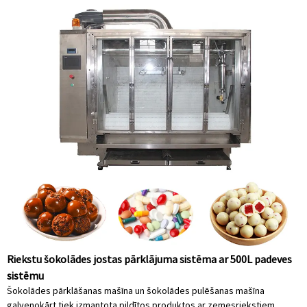
Riekstu šokolādes jostas pārklājuma sistēma ar 500L padeves
sistēmu
Šokolādes pārklāšanas mašīna un šokolādes pulēšanas mašīna
galvenokārt tiek izmantota pildītos produktos ar zemesriekstiem,