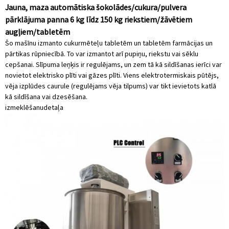
Jauna, maza automātiska šokolādes/cukura/pulvera
pārklājuma panna 6 kg līdz 150 kg riekstiem/žāvētiem
augļiem/tabletēm
Šo mašīnu izmanto cukurmēteļu tabletēm un tabletēm farmācijas un
pārtikas rūpniecībā. To var izmantot arī pupiņu, riekstu vai sēklu
cepšanai. Slīpuma leņķis ir regulējams, un zem tā kā sildīšanas ierīci var
novietot elektrisko plīti vai gāzes plīti. Viens elektrotermiskais pūtējs,
vēja izplūdes caurule (regulējams vēja tilpums) var tikt ievietots katlā
kā sildīšana vai dzesēšana.
izmeklēšanu
detaļa