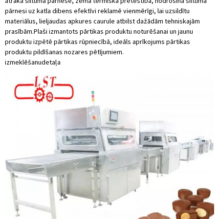
ātrāka siltuma pārnese, zema termiskā pretestība, nodrošina siltuma
pārnesi uz katla dibens efektīvi reklamē vienmērīgi, lai uzsildītu
materiālus, lieljaudas apkures caurule atbilst dažādām tehniskajām
prasībām.Plaši izmantots pārtikas produktu noturēšanai un jaunu
produktu izpētē pārtikas rūpniecībā, ideāls aprīkojums pārtikas
produktu pildīšanas nozares pētījumiem.
izmeklēšanu
detaļa