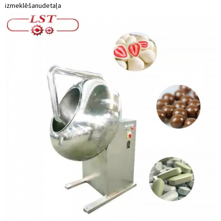
izmeklēšanu
detaļa