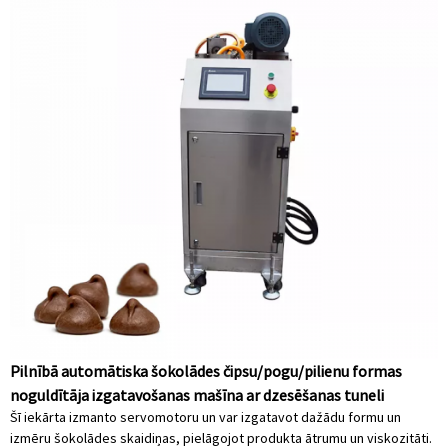
Pilnībā automātiska šokolādes čipsu/pogu/pilienu formas
noguldītāja izgatavošanas mašīna ar dzesēšanas tuneli
Šī iekārta izmanto servomotoru un var izgatavot dažādu formu un
izmēru šokolādes skaidiņas, pielāgojot produkta ātrumu un viskozitāti.