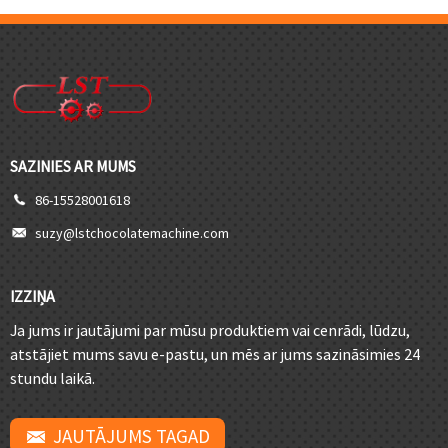
SAZINIES AR MUMS
86-15528001618
suzy@lstchocolatemachine.com
IZZIŅA
Ja jums ir jautājumi par mūsu produktiem vai cenrādi, lūdzu,
atstājiet mums savu e-pastu, un mēs ar jums sazināsimies 24
stundu laikā.
JAUTĀJUMS TAGAD