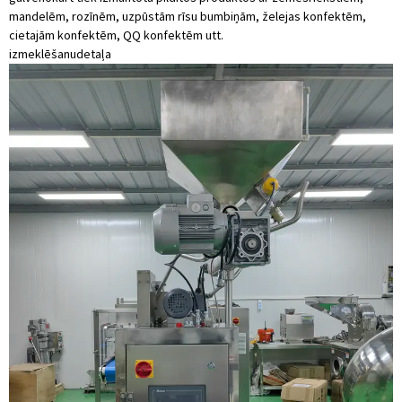
mandelēm, rozīnēm, uzpūstām rīsu bumbiņām, želejas konfektēm,
cietajām konfektēm, QQ konfektēm utt.
izmeklēšanu
detaļa