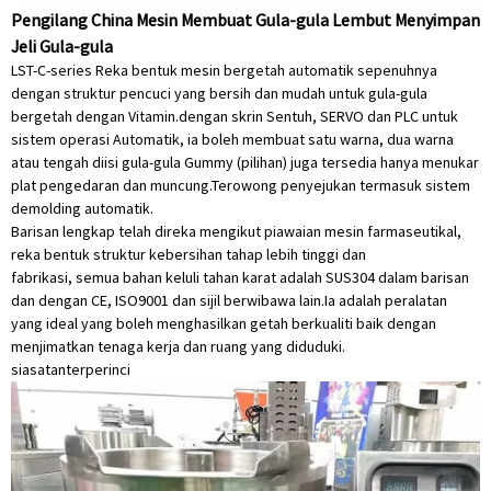
Pengilang China Mesin Membuat Gula-gula Lembut Menyimpan
Jeli Gula-gula
LST-C-series Reka bentuk mesin bergetah automatik sepenuhnya
dengan struktur pencuci yang bersih dan mudah untuk gula-gula
bergetah dengan Vitamin.dengan skrin Sentuh, SERVO dan PLC untuk
sistem operasi Automatik, ia boleh membuat satu warna, dua warna
atau tengah diisi gula-gula Gummy (pilihan) juga tersedia hanya menukar
plat pengedaran dan muncung.Terowong penyejukan termasuk sistem
demolding automatik.
Barisan lengkap telah direka mengikut piawaian mesin farmaseutikal,
reka bentuk struktur kebersihan tahap lebih tinggi dan
fabrikasi, semua bahan keluli tahan karat adalah SUS304 dalam barisan
dan dengan CE, ISO9001 dan sijil berwibawa lain.Ia adalah peralatan
yang ideal yang boleh menghasilkan getah berkualiti baik dengan
menjimatkan tenaga kerja dan ruang yang diduduki.
siasatan
terperinci