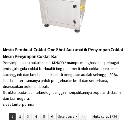
Mesin Pembuat Coklat One Shot Automatik Penyimpan Coklat
Mesin Penyimpan Coklat Bar
Penyimpan satu pukulan mini M2D8O2 mampu menghasilkan pelbagai
jenis gula-gula coklat berkualiti tinggi, seperti blok coklat, bancuhan
kacang, inti dan lain-lain dan kuantiti pengisian adalah sehingga 90%.
Ia adalah terutamanya untuk pengeluaran kecil dan sederhana,
disesuaikan boleh didapati.
Struktur padat dan teknologi canggih menjadikannya popular di dalam
dan luar negara.
siasatan
terperinci
1
2
3
4
5
6
Seterusnya >
>>
Muka surat 1 / 34