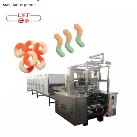
siasatan
terperinci