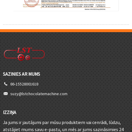
SAZINIES AR MUMS
86-15528001618
suzy@lstchocolatemachine.com
IZZIŅA
Ja jums ir jautājumi par mūsu produktiem vai cenrādi, lūdzu,
atstājiet mums savu e-pastu, un mēs ar jums sazināsimies 24