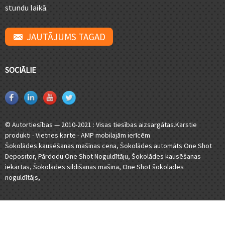
stundu laikā.
JAUTĀJUMS TAGAD
SOCIĀLIE
© Autortiesības — 2010-2021 : Visas tiesības aizsargātas.
Karstie
produkti
-
Vietnes karte
-
AMP mobilajām ierīcēm
Šokolādes kausēšanas mašīnas cena
,
Šokolādes automāts One Shot
Depositor
,
Pārdodu One Shot Noguldītāju
,
Šokolādes kausēšanas
iekārtas
,
Šokolādes sildīšanas mašīna
,
One Shot šokolādes
noguldītājs
,