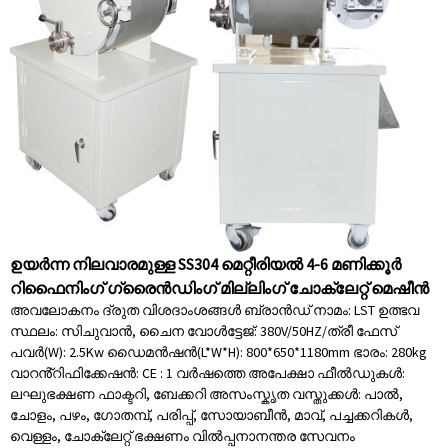
ഉയർന്ന നിലവാരമുള്ള SS304 മെറ്റീരിയൽ 4-6 മണിക്കൂർ
റിഫൈനിംഗ് ഗ്രൈൻഡിംഗ് മില്ലിംഗ് ചോക്ലേറ്റ് മെഷീൻ
അവലോകനം ദ്രുത വിശദാംശങ്ങൾ ബ്രാൻഡ് നാമം: LST ഉത്ഭവ
സ്ഥലം: സിചുവാൻ, ചൈന വോൾട്ടേജ്: 380V/50HZ/ത്രീ ഫേസ്
പവർ(W): 2.5Kw ഡൈമൻഷൻ(L*W*H): 800*650*1180mm ഭാരം: 280kg
വാറൻ്റിഫിക്കേഷൻ: CE : 1 വർഷത്തെ അപേക്ഷാ ഫീൽഡുകൾ:
ലഘുഭക്ഷണ ഫാക്ടറി, ബേക്കറി അസംസ്കൃത വസ്തുക്കൾ: പാൽ,
ചോളം, പഴം, ഗോതമ്പ്, പരിപ്പ്, സോയാബീൻ, മാവ്, പച്ചക്കറികൾ,
വെള്ളം, ചോക്ലേറ്റ് ഭക്ഷണം വിൽപ്പനാനന്തര സേവനം