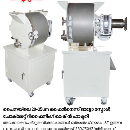
ചൈനയിലെ 20-25um ഫൈൻനെസ് ഓട്ടോ സ്മോൾ
ചോക്ലേറ്റ് റിഫൈനിംഗ് മെഷീൻ ഫാക്ടറി
അവലോകനം ദ്രുത വിശദാംശങ്ങൾ ബ്രാൻഡ് നാമം: LST ഉത്ഭവ
സ്ഥലം: സിചുവാൻ, ചൈന വോൾട്ടേജ്: 380V/50HZ/ത്രീ ഫേസ്