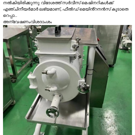
നൽകിയിരിക്കുന്നു: വിദേശത്ത് സർവീസ് മെഷിനറികൾക്ക്
എഞ്ചിനീയർമാർ ലഭ്യമാണ്, ഫീൽഡ് മെയിൻ്റനൻസ് കൂടാതെ
റെപ്പാ...
അന്വേഷണം
വിശദാംശം