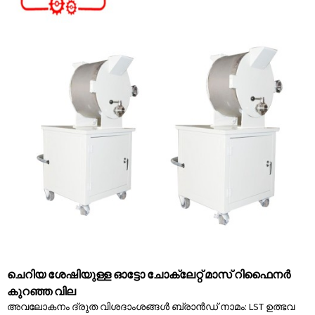
ചെറിയ ശേഷിയുള്ള ഓട്ടോ ചോക്ലേറ്റ് മാസ് റിഫൈനർ
കുറഞ്ഞ വില
അവലോകനം ദ്രുത വിശദാംശങ്ങൾ ബ്രാൻഡ് നാമം: LST ഉത്ഭവ