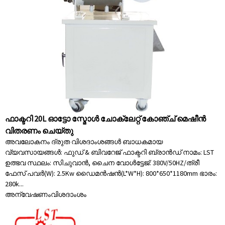
ഫാക്ടറി 20L ഓട്ടോ സ്മോൾ ചോക്ലേറ്റ് കോഞ്ച് മെഷീൻ
വിതരണം ചെയ്തു
അവലോകനം ദ്രുത വിശദാംശങ്ങൾ ബാധകമായ
വ്യവസായങ്ങൾ: ഫുഡ് & ബിവറേജ് ഫാക്ടറി ബ്രാൻഡ് നാമം: LST
ഉത്ഭവ സ്ഥലം: സിചുവാൻ, ചൈന വോൾട്ടേജ്: 380V/50HZ/ത്രീ
ഫേസ് പവർ(W): 2.5Kw ഡൈമൻഷൻ(L*W*H): 800*650*1180mm ഭാരം:
280k...
അന്വേഷണം
വിശദാംശം