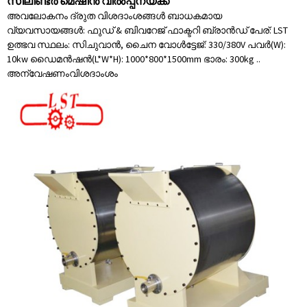
സിലിണ്ടർ മെഷീൻ വിൽപ്പനയ്ക്ക്
അവലോകനം ദ്രുത വിശദാംശങ്ങൾ ബാധകമായ
വ്യവസായങ്ങൾ: ഫുഡ് & ബിവറേജ് ഫാക്ടറി ബ്രാൻഡ് പേര്: LST
ഉത്ഭവ സ്ഥലം: സിചുവാൻ, ചൈന വോൾട്ടേജ്: 330/380V പവർ(W):
10kw ഡൈമൻഷൻ(L*W*H): 1000*800*1500mm ഭാരം: 300kg ..
അന്വേഷണം
വിശദാംശം