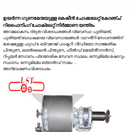
ഉയർന്ന ഗുണമേന്മയുള്ള മെഷീൻ ചോക്കലേറ്റ് കോഞ്ച്
റിഫൈനിംഗ് ചോക്ലേറ്റ് നിർമ്മാണ യന്ത്രം
അവലോകനം ദ്രുത വിശദാംശങ്ങൾ വ്യവസ്ഥ: പുതിയത്,
പുതിയത് ബാധകമായ വ്യവസായങ്ങൾ: വാറൻ്റി സേവനത്തിന്
ശേഷമുള്ള ഫുഡ് & ബിവറേജ് ഫാക്ടറി: വീഡിയോ സാങ്കേതിക
പിന്തുണ, ഓൺലൈൻ പിന്തുണ, ഫീൽഡ് മെയിൻ്റനൻസ്,
റിപ്പയർ സേവനം പ്രാദേശിക സേവന സ്ഥലം: ഒന്നുമില്ല ഷോറൂം
സ്ഥാനം: ഒന്നുമില്ല ബ്രാൻഡ് നാമം: ...
അന്വേഷണം
വിശദാംശം