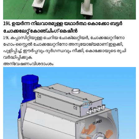
19L ഉയർന്ന നിലവാരമുള്ള യഥാർത്ഥ കൊക്കോ ബട്ടർ
ചോക്കലേറ്റ് കോഞ്ചിംഗ് മെഷീൻ
19L കപ്പാസിറ്റിയുള്ള ചെറിയ ചോക്ലേറ്റിയർ, ചോക്കലേറ്ററിനോ
ഹോം-സ്റ്റൈൽ ചോക്കലേറ്ററിനോ അനുയോജ്യമാണ്.ഇളക്കി,
പുളിപ്പിച്ച്, ഈർപ്പവും ദുർഗന്ധവും നീക്കി, കൊക്കോയുടെ രുചി
വർദ്ധിപ്പിക്കുക.
അന്വേഷണം
വിശദാംശം