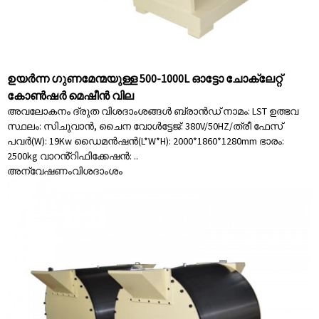
ഉയർന്ന ഗുണമേന്മയുള്ള 500-1000L ഓട്ടോ ചോക്ലേറ്റ്
കോൺഷർ മെഷീൻ വില
അവലോകനം ദ്രുത വിശദാംശങ്ങൾ ബ്രാൻഡ് നാമം: LST ഉത്ഭവ
സ്ഥലം: സിചുവാൻ, ചൈന വോൾട്ടേജ്: 380V/50HZ/ത്രീ ഫേസ്
പവർ(W): 19Kw ഡൈമൻഷൻ(L*W*H): 2000*1860*1280mm ഭാരം:
2500kg വാറൻ്റിഫിക്കേഷൻ: ..
അന്വേഷണം
വിശദാംശം