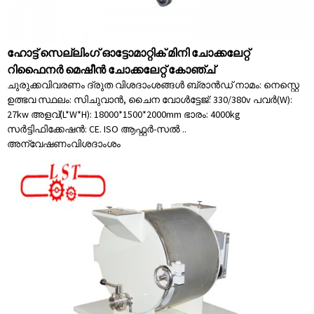
ഹോട്ട് സെല്ലിംഗ് ഓട്ടോമാറ്റിക് മിനി ചോക്കലേറ്റ്
റിഫൈനർ മെഷീൻ ചോക്കലേറ്റ് കോഞ്ച്
ചുരുക്കവിവരണം ദ്രുത വിശദാംശങ്ങൾ ബ്രാൻഡ് നാമം: നെസ്റ്റെ
ഉത്ഭവ സ്ഥലം: സിചുവാൻ, ചൈന വോൾട്ടേജ്: 330/380v പവർ(W):
27kw അളവ്(L*W*H): 18000*1500*2000mm ഭാരം: 4000kg
സർട്ടിഫിക്കേഷൻ: CE. ISO ആഫ്റ്റർ-സൽ ..
അന്വേഷണം
വിശദാംശം