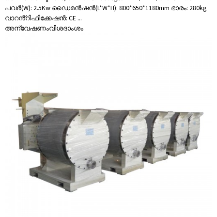
പവർ(W): 2.5Kw ഡൈമൻഷൻ(L*W*H): 800*650*1180mm ഭാരം: 280kg
വാറൻ്റിഫിക്കേഷൻ: CE ...
അന്വേഷണം
വിശദാംശം