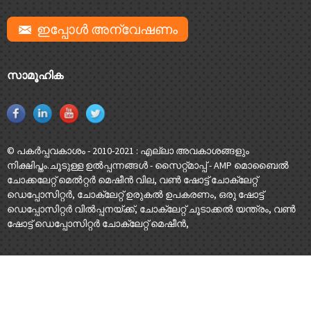
ഇപ്പോൾ അന്വേഷണം
സാമൂഹിക
© പകർപ്പവകാശം - 2010-2021 : എല്ലാ അവകാശങ്ങളും
നിക്ഷിപ്തം.
ചൂടുള്ള ഉൽപ്പന്നങ്ങൾ
-
സൈറ്റ്മാപ്പ്
-
AMP മൊബൈൽ
ചോക്കലേറ്റ് മെൽറ്റർ മെഷീൻ വില
,
വൺ ഷോട്ട് ചോക്ലേറ്റ്
ഡെപ്പോസിറ്റർ
,
ചോക്ലേറ്റ് ഉരുകൽ ഉപകരണം
,
ഒരു ഷോട്ട്
ഡെപ്പോസിറ്റർ വിൽപ്പനയ്ക്ക്
,
ചോക്ലേറ്റ് ചൂടാക്കൽ യന്ത്രം
,
വൺ
ഷോട്ട് ഡെപ്പോസിറ്റർ ചോക്ലേറ്റ് മെഷീൻ
,