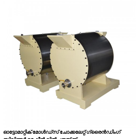
ഓട്ടോമാറ്റിക് മോൾഡ്സ് ചോക്കലേറ്റ് ഗ്രൈൻഡിംഗ്