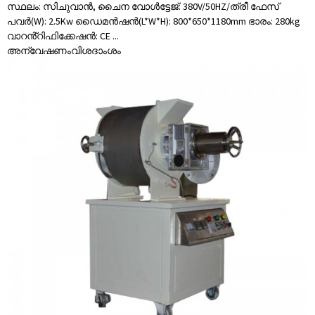
സ്ഥലം: സിചുവാൻ, ചൈന വോൾട്ടേജ്: 380V/50HZ/ത്രീ ഫേസ്
പവർ(W): 2.5Kw ഡൈമൻഷൻ(L*W*H): 800*650*1180mm ഭാരം: 280kg
വാറൻ്റിഫിക്കേഷൻ: CE ...
അന്വേഷണം
വിശദാംശം