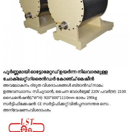
പൂർണ്ണമായി ഓട്ടോമേറ്റഡ് ഉയർന്ന നിലവാരമുള്ള
ചോക്ലേറ്റ് ഗ്രൈൻഡർ കോഞ്ച് മെഷീൻ
അവലോകനം ദ്രുത വിശദാംശങ്ങൾ ബ്രാൻഡ് നാമം:
ഉത്ഭവസ്ഥാനം: സിചുവാൻ, ചൈന വോൾട്ടേജ്: 220V പവർ(W): 2100
ഡൈമൻഷൻ(L*W*H): 920*600*1110mm ഭാരം: 295kg
സർട്ടിഫിക്കേഷൻ: CE സർട്ടിഫിക്കറ്റ് വിൽപ്പനാനന്തര സെ. .
അന്വേഷണം
വിശദാംശം