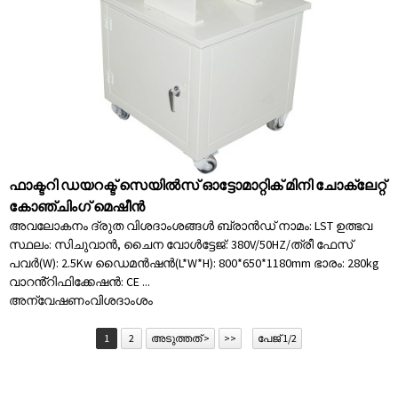
ഫാക്ടറി ഡയറക്ട് സെയിൽസ് ഓട്ടോമാറ്റിക് മിനി ചോക്ലേറ്റ്
കോഞ്ചിംഗ് മെഷീൻ
അവലോകനം ദ്രുത വിശദാംശങ്ങൾ ബ്രാൻഡ് നാമം: LST ഉത്ഭവ
സ്ഥലം: സിചുവാൻ, ചൈന വോൾട്ടേജ്: 380V/50HZ/ത്രീ ഫേസ്
പവർ(W): 2.5Kw ഡൈമൻഷൻ(L*W*H): 800*650*1180mm ഭാരം: 280kg
വാറൻ്റിഫിക്കേഷൻ: CE ...
അന്വേഷണം
വിശദാംശം
1
2
അടുത്തത് >
>>
പേജ് 1/2