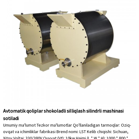
Avtomatik qoliplar shokoladli silliqlash silindrli mashinasi
sotiladi
Umumiy ma'lumot Tezkor ma'lumotlar Qo'llaniladigan tarmoqlar: Oziq-
ovqat va ichimliklar fabrikasi Brend nomi: LST Kelib chiqishi: Sichuan,
Xitoy Voltaj: 330/380V Quvvat (Vt): 10kw Hajmi (L * W * H): 1000 * 800 *