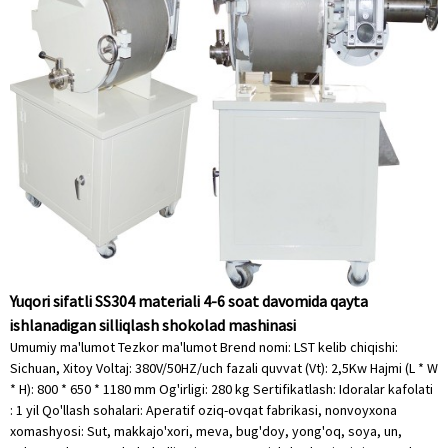
Yuqori sifatli SS304 materiali 4-6 soat davomida qayta
ishlanadigan silliqlash shokolad mashinasi
Umumiy ma'lumot Tezkor ma'lumot Brend nomi: LST kelib chiqishi:
Sichuan, Xitoy Voltaj: 380V/50HZ/uch fazali quvvat (Vt): 2,5Kw Hajmi (L * W
* H): 800 * 650 * 1180 mm Og'irligi: 280 kg Sertifikatlash: Idoralar kafolati
: 1 yil Qo'llash sohalari: Aperatif oziq-ovqat fabrikasi, nonvoyxona
xomashyosi: Sut, makkajo'xori, meva, bug'doy, yong'oq, soya, un,