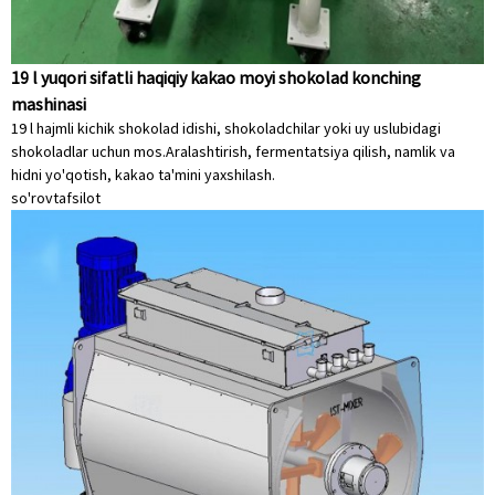
19 l yuqori sifatli haqiqiy kakao moyi shokolad konching
mashinasi
19 l hajmli kichik shokolad idishi, shokoladchilar yoki uy uslubidagi
shokoladlar uchun mos.Aralashtirish, fermentatsiya qilish, namlik va
hidni yo'qotish, kakao ta'mini yaxshilash.
so'rov
tafsilot