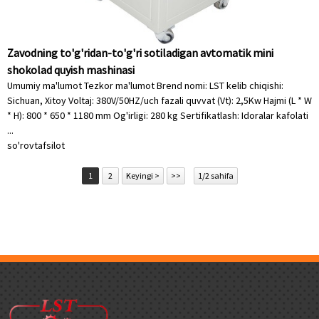
Zavodning to'g'ridan-to'g'ri sotiladigan avtomatik mini
shokolad quyish mashinasi
Umumiy ma'lumot Tezkor ma'lumot Brend nomi: LST kelib chiqishi:
Sichuan, Xitoy Voltaj: 380V/50HZ/uch fazali quvvat (Vt): 2,5Kw Hajmi (L * W
* H): 800 * 650 * 1180 mm Og'irligi: 280 kg Sertifikatlash: Idoralar kafolati
...
so'rov
tafsilot
1
2
Keyingi >
>>
1/2 sahifa