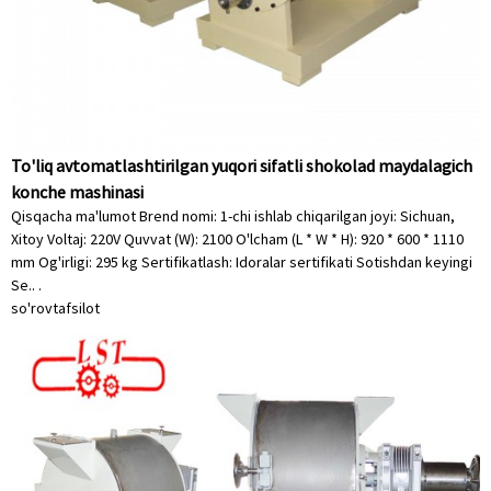
To'liq avtomatlashtirilgan yuqori sifatli shokolad maydalagich
konche mashinasi
Qisqacha ma'lumot Brend nomi: 1-chi ishlab chiqarilgan joyi: Sichuan,
Xitoy Voltaj: 220V Quvvat (W): 2100 O'lcham (L * W * H): 920 * 600 * 1110
mm Og'irligi: 295 kg Sertifikatlash: Idoralar sertifikati Sotishdan keyingi
Se.. .
so'rov
tafsilot