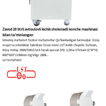
Zavod 20 litrli avtoulovli kichik shokoladli konche mashinasi
bilan ta'minlangan
Umumiy ma'lumot Tezkor ma'lumotlar Qo'llaniladigan tarmoqlar: Oziq-
ovqat va ichimliklar fabrikasi Tovar nomi: LST Kelib chiqishi: Sichuan,
Xitoy Voltaj: 380V/50HZ/Uch fazali quvvat (Vt): 2,5Kw O'lcham (L*W*H):
800*650*1180mm Og'irligi: 280k...
so'rov
tafsilot