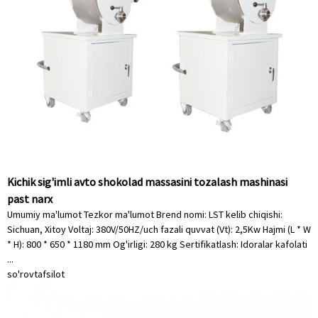
Kichik sig'imli avto shokolad massasini tozalash mashinasi
past narx
Umumiy ma'lumot Tezkor ma'lumot Brend nomi: LST kelib chiqishi:
Sichuan, Xitoy Voltaj: 380V/50HZ/uch fazali quvvat (Vt): 2,5Kw Hajmi (L * W
* H): 800 * 650 * 1180 mm Og'irligi: 280 kg Sertifikatlash: Idoralar kafolati
...
so'rov
tafsilot