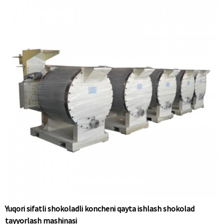
Yuqori sifatli shokoladli koncheni qayta ishlash shokolad
tayyorlash mashinasi