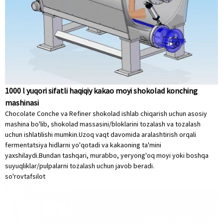
1000 l yuqori sifatli haqiqiy kakao moyi shokolad konching
mashinasi
Chocolate Conche va Refiner shokolad ishlab chiqarish uchun asosiy
mashina bo'lib, shokolad massasini/bloklarini tozalash va tozalash
uchun ishlatilishi mumkin.Uzoq vaqt davomida aralashtirish orqali
fermentatsiya hidlarni yo'qotadi va kakaoning ta'mini
yaxshilaydi.Bundan tashqari, murabbo, yeryong'oq moyi yoki boshqa
suyuqliklar/pulpalarni tozalash uchun javob beradi.
so'rov
tafsilot