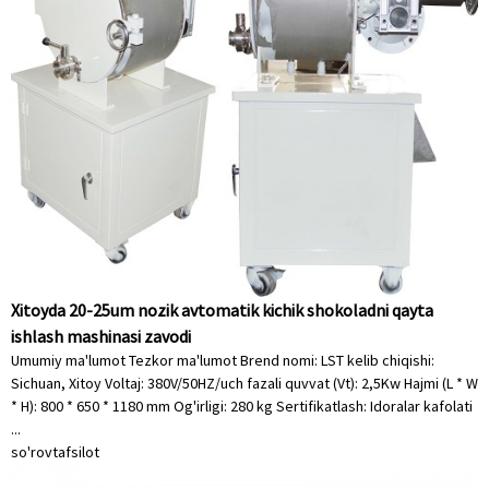
Xitoyda 20-25um nozik avtomatik kichik shokoladni qayta
ishlash mashinasi zavodi
Umumiy ma'lumot Tezkor ma'lumot Brend nomi: LST kelib chiqishi:
Sichuan, Xitoy Voltaj: 380V/50HZ/uch fazali quvvat (Vt): 2,5Kw Hajmi (L * W
* H): 800 * 650 * 1180 mm Og'irligi: 280 kg Sertifikatlash: Idoralar kafolati
...
so'rov
tafsilot