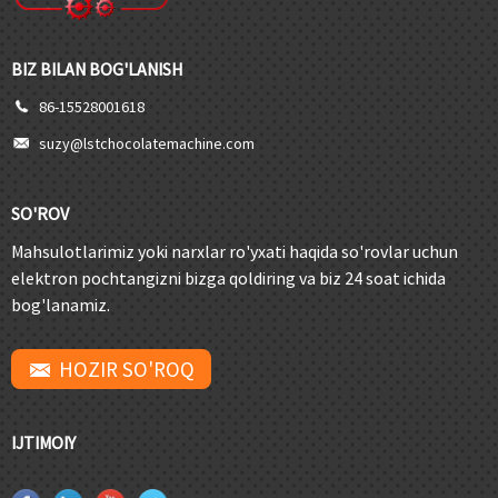
BIZ BILAN BOG'LANISH
86-15528001618
suzy@lstchocolatemachine.com
SO'ROV
Mahsulotlarimiz yoki narxlar ro'yxati haqida so'rovlar uchun
elektron pochtangizni bizga qoldiring va biz 24 soat ichida
bog'lanamiz.
HOZIR SO'ROQ
IJTIMOIY