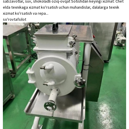
sabzavotlar, suv, shokoladli oziq-ovqat Sotishdan keyingi xizmat: Chet
elda texnikaga xizmat ko'rsatish uchun muhandislar, dalalarga texnik
xizmat ko'rsatish va repa...
so'rov
tafsilot