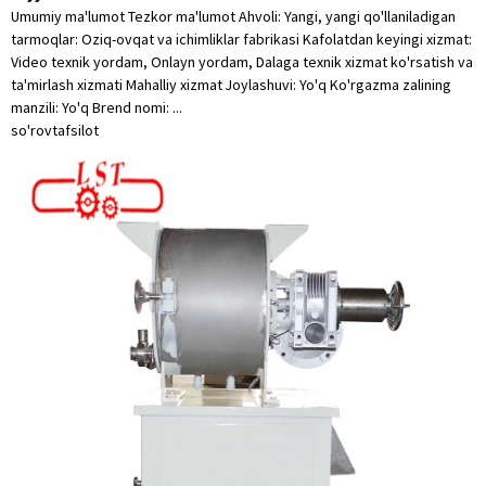
Umumiy ma'lumot Tezkor ma'lumot Ahvoli: Yangi, yangi qo'llaniladigan
tarmoqlar: Oziq-ovqat va ichimliklar fabrikasi Kafolatdan keyingi xizmat:
Video texnik yordam, Onlayn yordam, Dalaga texnik xizmat ko'rsatish va
ta'mirlash xizmati Mahalliy xizmat Joylashuvi: Yo'q Ko'rgazma zalining
manzili: Yo'q Brend nomi: ...
so'rov
tafsilot