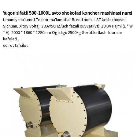
Yuqori sifatli 500-1000L avto shokolad koncher mashinasi narxi
Umumiy ma'lumot Tezkor ma'lumotlar Brend nomi: LST kelib chiqishi:
Sichuan, Xitoy Voltaj: 380V/50HZ/uch fazali quvvat (Vt): 19Kw Hajmi (L * W
* H): 2000 * 1860 * 1280mm Og'irligi: 2500kg Sertifikatlash: Idoralar
kafolati. ..
so'rov
tafsilot