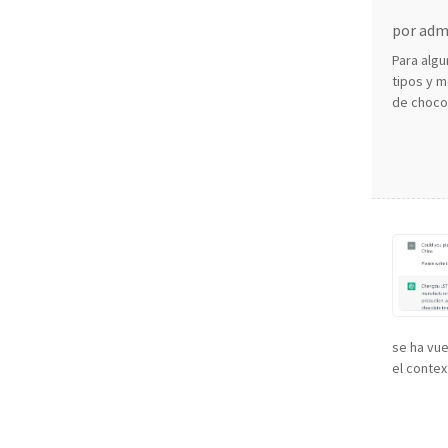
por admi
Para alg
tipos y m
de chocol
se ha vu
el conte