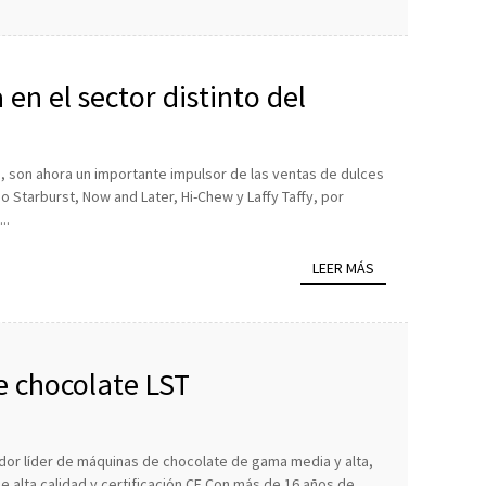
en el sector distinto del
 son ahora un importante impulsor de las ventas de dulces
 Starburst, Now and Later, Hi-Chew y Laffy Taffy, por
..
LEER MÁS
 chocolate LST
dor líder de máquinas de chocolate de gama media y alta,
e alta calidad y certificación CE.Con más de 16 años de