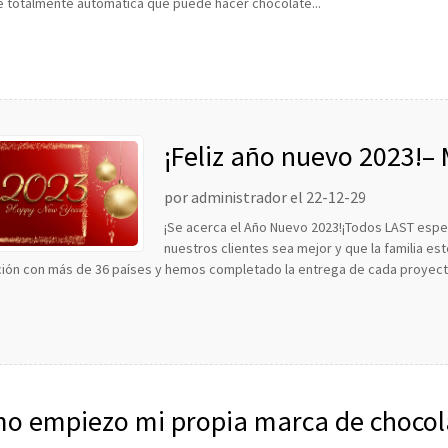
e totalmente automática que puede hacer chocolate...
¡Feliz año nuevo 2023!–
de todo LST.
por administrador el 22-12-29
¡Se acerca el Año Nuevo 2023!¡Todos LAST espe
nuestros clientes sea mejor y que la familia es
ión con más de 36 países y hemos completado la entrega de cada proyecto 
o empiezo mi propia marca de chocol