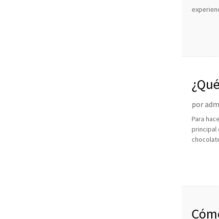
experienc
¿Qué
por admi
Para hace
principal
chocolate
Cómo