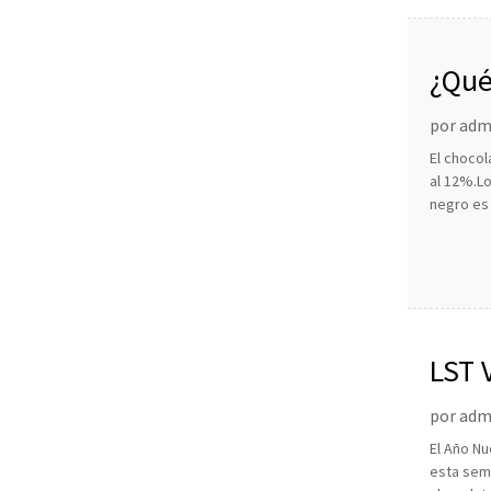
¿Qué
por admi
El chocol
al 12%.Lo
negro es 
LST 
por admi
El Año Nu
esta sem