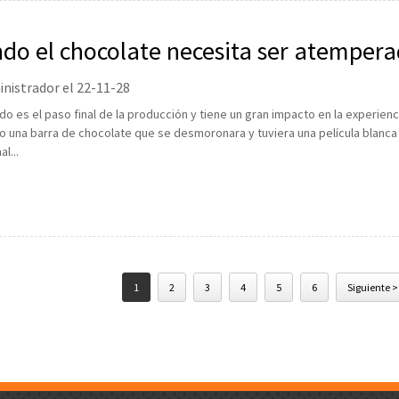
do el chocolate necesita ser atemper
nistrador el 22-11-28
do es el paso final de la producción y tiene un gran impacto en la experien
o una barra de chocolate que se desmoronara y tuviera una película blanca 
l...
1
2
3
4
5
6
Siguiente >