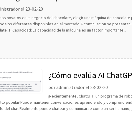
nistrador el 23-02-20
unos novatos en el negocio del chocolate, elegir una máquina de chocolat
odelos diferentes disponibles en el mercado.A continuación se presentan a
ate: 1. Capacidad: La capacidad de la máquina es un factor importante...
¿Cómo evalúa AI ChatGP
Chengdu LST?
por administrador el 23-02-20
¡Recientemente, ChatGPT, un programa de robot 
elto popular!Puede mantener conversaciones aprendiendo y comprendiendo
xto del chat.Realmente puede chatear y comunicarse como un ser humano, y