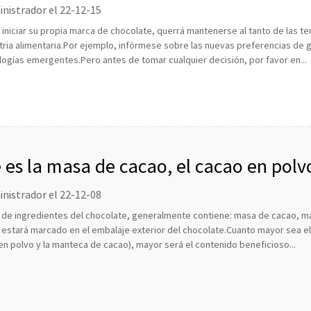
nistrador el 22-12-15
 iniciar su propia marca de chocolate, querrá mantenerse al tanto de las
stria alimentaria.Por ejemplo, infórmese sobre las nuevas preferencias de g
logías emergentes.Pero antes de tomar cualquier decisión, por favor en...
 es la masa de cacao, el cacao en pol
ebe utilizar para hacer chocolate?
nistrador el 22-12-08
ta de ingredientes del chocolate, generalmente contiene: masa de cacao, m
estará marcado en el embalaje exterior del chocolate.Cuanto mayor sea el 
en polvo y la manteca de cacao), mayor será el contenido beneficioso...