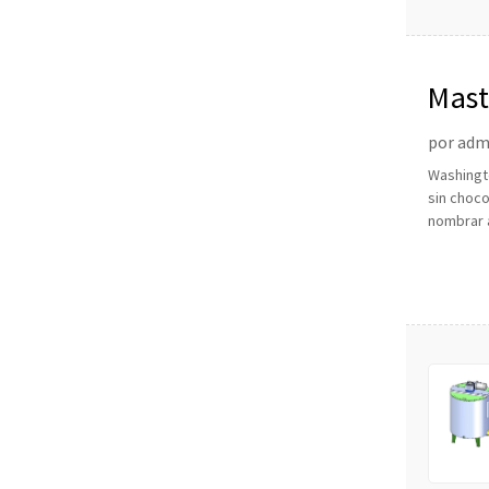
Mast
choc
por admi
Washingto
sin choco
nombrar a