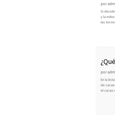
por admi
Si decide
y la indu
las tecno
¿Qué
se d
por admi
En la lis
de cacao 
el cacao 