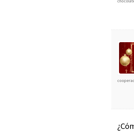
chocolat
cooperac
¿Cóm