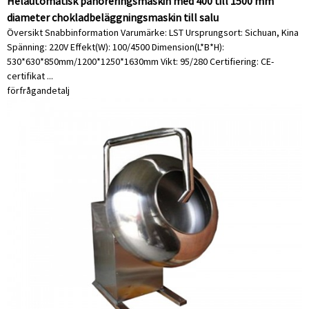
Helautomatisk panoreringsmaskin med 400 till 1500 mm
diameter chokladbeläggningsmaskin till salu
Översikt Snabbinformation Varumärke: LST Ursprungsort: Sichuan, Kina
Spänning: 220V Effekt(W): 100/4500 Dimension(L*B*H):
530*630*850mm/1200*1250*1630mm Vikt: 95/280 Certifiering: CE-
certifikat ...
förfrågan
detalj