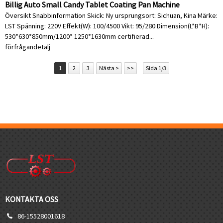
Billig Auto Small Candy Tablet Coating Pan Machine
Översikt Snabbinformation Skick: Ny ursprungsort: Sichuan, Kina Märke:
LST Spänning: 220V Effekt(W): 100/4500 Vikt: 95/280 Dimension(L*B*H):
530*630*850mm/1200* 1250*1630mm certifierad...
förfrågan
detalj
1
2
3
Nästa >
>>
Sida 1/3
KONTAKTA OSS
86-15528001618