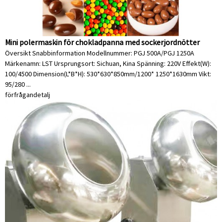
Mini polermaskin för chokladpanna med sockerjordnötter
Översikt Snabbinformation Modellnummer: PGJ 500A/PGJ 1250A
Märkenamn: LST Ursprungsort: Sichuan, Kina Spänning: 220V Effekt(W):
100/4500 Dimension(L*B*H): 530*630*850mm/1200* 1250*1630mm Vikt:
95/280 ...
förfrågan
detalj