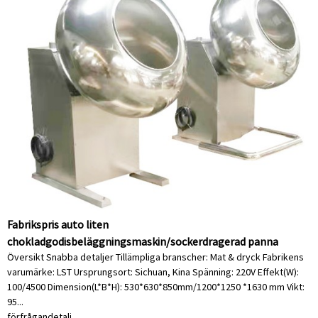
Fabrikspris auto liten
chokladgodisbeläggningsmaskin/sockerdragerad panna
Översikt Snabba detaljer Tillämpliga branscher: Mat & dryck Fabrikens
varumärke: LST Ursprungsort: Sichuan, Kina Spänning: 220V Effekt(W):
100/4500 Dimension(L*B*H): 530*630*850mm/1200*1250 *1630 mm Vikt:
95...
förfrågan
detalj