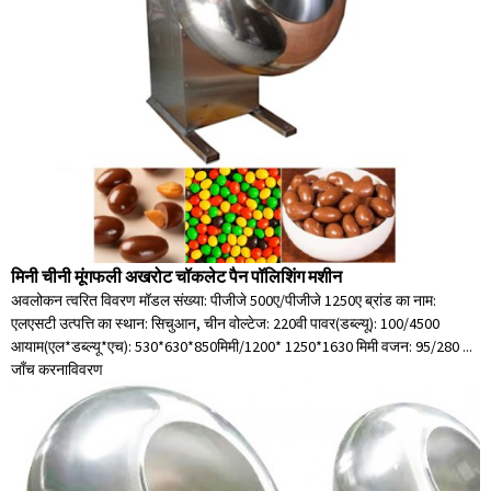
मिनी चीनी मूंगफली अखरोट चॉकलेट पैन पॉलिशिंग मशीन
अवलोकन त्वरित विवरण मॉडल संख्या: पीजीजे 500ए/पीजीजे 1250ए ब्रांड का नाम:
एलएसटी उत्पत्ति का स्थान: सिचुआन, चीन वोल्टेज: 220वी पावर(डब्ल्यू): 100/4500
आयाम(एल*डब्ल्यू*एच): 530*630*850मिमी/1200* 1250*1630 मिमी वजन: 95/280 ...
जाँच करना
विवरण