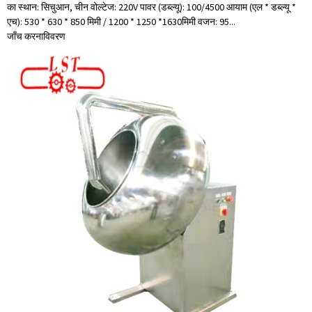
का स्थान: सिचुआन, चीन वोल्टेज: 220V पावर (डब्ल्यू): 100/4500 आयाम (एल * डब्ल्यू *
एच): 530 * 630 * 850 मिमी / 1200 * 1250 *1630मिमी वजन: 95...
जाँच करना
विवरण