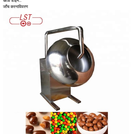
4kw डाइम...
जाँच करना
विवरण