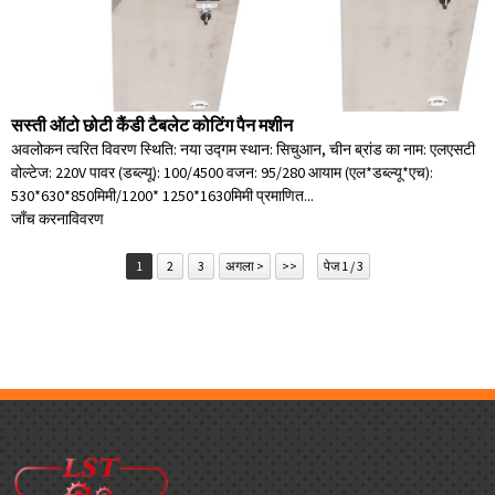
सस्ती ऑटो छोटी कैंडी टैबलेट कोटिंग पैन मशीन
अवलोकन त्वरित विवरण स्थिति: नया उद्गम स्थान: सिचुआन, चीन ब्रांड का नाम: एलएसटी
वोल्टेज: 220V पावर (डब्ल्यू): 100/4500 वजन: 95/280 आयाम (एल*डब्ल्यू*एच):
530*630*850मिमी/1200* 1250*1630मिमी प्रमाणित...
जाँच करना
विवरण
1
2
3
अगला >
>>
पेज 1 / 3