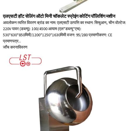
एलएसटी हॉट सेलिंग ऑटो मिनी चॉकलेट स्प्रेइंग कोटिंग पॉलिशिंग मशीन
अवलोकन त्वरित विवरण ब्रांड का नाम: एलएसटी उत्पत्ति का स्थान: सिचुआन, चीन वोल्टेज:
220V पावर (डब्ल्यू): 100/4500 आयाम (एल*डब्ल्यू*एच):
530*630*850मिमी/1200*1250*1630मिमी वजन: 95/280 प्रमाणीकरण: CE
प्रमाणपत्र...
जाँच करना
विवरण