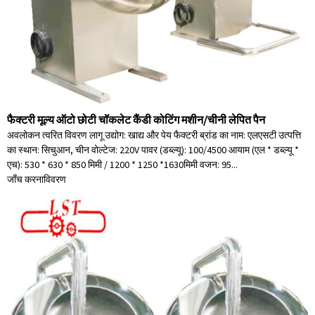
फैक्टरी मूल्य ऑटो छोटी चॉकलेट कैंडी कोटिंग मशीन/चीनी लेपित पैन
अवलोकन त्वरित विवरण लागू उद्योग: खाद्य और पेय फैक्टरी ब्रांड का नाम: एलएसटी उत्पत्ति
का स्थान: सिचुआन, चीन वोल्टेज: 220V पावर (डब्ल्यू): 100/4500 आयाम (एल * डब्ल्यू *
एच): 530 * 630 * 850 मिमी / 1200 * 1250 *1630मिमी वजन: 95...
जाँच करना
विवरण