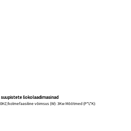
 suupistete šokolaadimasinad
V/50HZ/kolmefaasiline võimsus (W): 3Kw Mõõtmed (P*L*K):