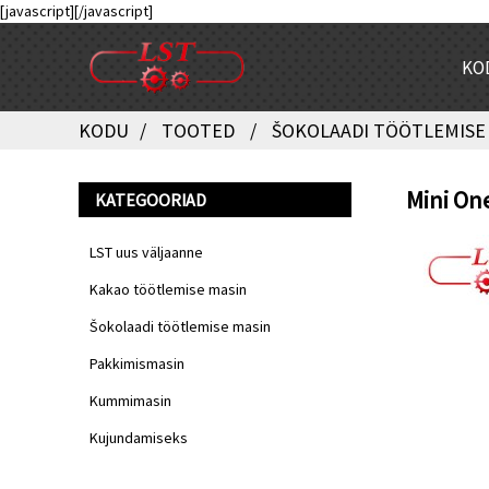
[javascript]
[/javascript]
KO
KODU
TOOTED
ŠOKOLAADI TÖÖTLEMISE
Mini On
KATEGOORIAD
LST uus väljaanne
Kakao töötlemise masin
Šokolaadi töötlemise masin
Pakkimismasin
Kummimasin
Kujundamiseks