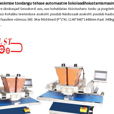
 keskmise toodangu tehase automaatne šokolaadihoiustamismasin
re üksikasjad Seisukord: uus, uus kohaldatav tööstusharu: toidu- ja joogiteha
s Kohaliku teeninduse asukoht: puudub Näidissaali asukoht: puudub Kaubamär
aasiline võimsus (W): 3Kw Mõõtmed (P*L*K): 1140*640*1440mm Kaal: 340kg 
..