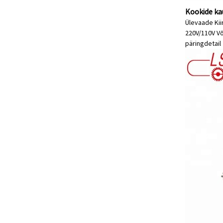
Kookide ka
Ülevaade Kii
220V/110V Võ
päring
detail