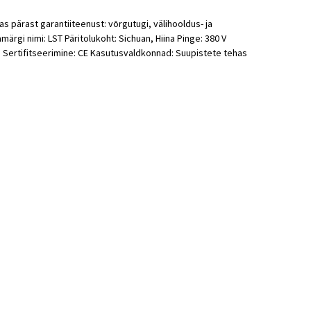
s pärast garantiiteenust: võrgutugi, välihooldus- ja
gi nimi: LST Päritolukoht: Sichuan, Hiina Pinge: 380 V
Sertifitseerimine: CE Kasutusvaldkonnad: Suupistete tehas