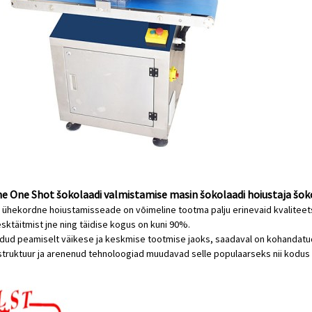
 One Shot šokolaadi valmistamise masin šokolaadi hoiustaja šok
ühekordne hoiustamisseade on võimeline tootma palju erinevaid kvaliteet
sktäitmist jne ning täidise kogus on kuni 90%.
dud peamiselt väikese ja keskmise tootmise jaoks, saadaval on kohandatu
ruktuur ja arenenud tehnoloogiad muudavad selle populaarseks nii kodus k