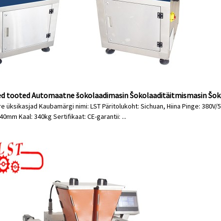
d tooted Automaatne šokolaadimasin Šokolaaditäitmismasin Šok
re üksikasjad Kaubamärgi nimi: LST Päritolukoht: Sichuan, Hiina Pinge: 380
mm Kaal: 340kg Sertifikaat: CE-garantii: ...