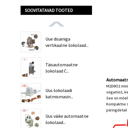
SOOVITATAVAD TOOTED
Uue disainiga
vertikaalne šokolaad...
Täisautomaatne
šokolaad C...
Automaatne
M2D8O2 mini 
Uus šokolaadi
segamist, ke
katmismasin...
See on mõel
Kompaktne st
päring
detail
Uus väike automaatne
šokolaad...