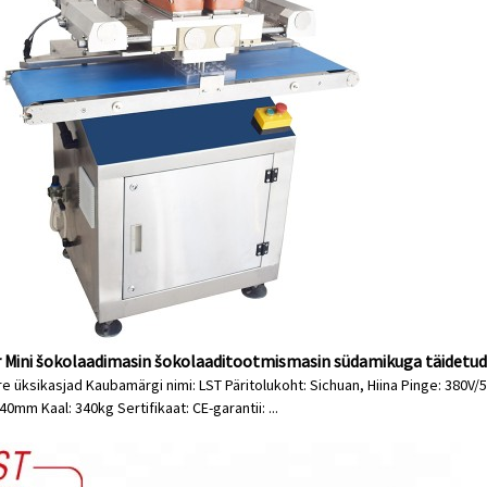
 Mini šokolaadimasin šokolaaditootmismasin südamikuga täidetud
re üksikasjad Kaubamärgi nimi: LST Päritolukoht: Sichuan, Hiina Pinge: 380
mm Kaal: 340kg Sertifikaat: CE-garantii: ...