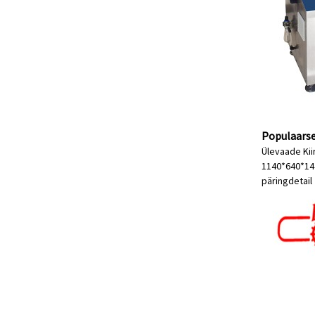
Populaarse
Ülevaade Kii
1140*640*1440
päring
detail