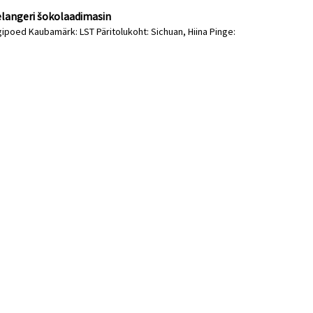
langeri šokolaadimasin
gipoed Kaubamärk: LST Päritolukoht: Sichuan, Hiina Pinge: