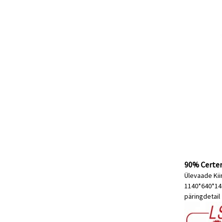
90% Certer
Ülevaade Kii
1140*640*1440
päring
detail