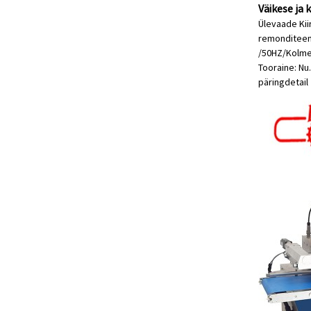
Väikese ja
Ülevaade Kii
remonditeenu
/50HZ/Kolmef
Tooraine: Nu.
päring
detail