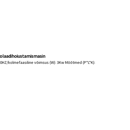
olaadihoiustamismasin
V/50HZ/kolmefaasiline võimsus (W): 3Kw Mõõtmed (P*L*K):