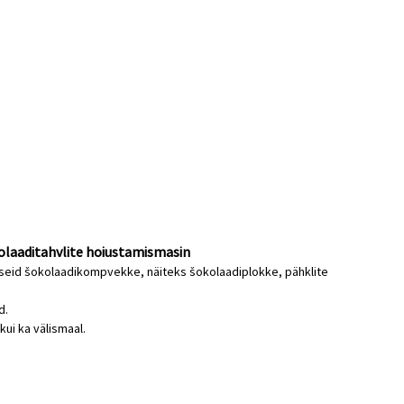
olaaditahvlite hoiustamismasin
seid šokolaadikompvekke, näiteks šokolaadiplokke, pähklite
d.
ui ka välismaal.