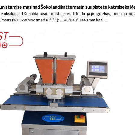
unistamise masinad Šokolaadikattemasin suupistete katmiseks Me
re üksikasjad Kohaldatavad tööstusharud: toidu- ja joogitehas, toidu- ja joo
imsus (W): 3kw Mõõtmed (P*L*K): 1140*640* 1440 mm kaal: ...