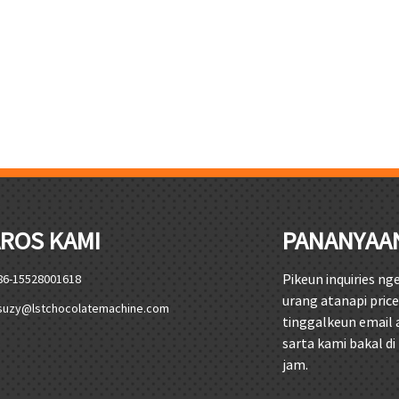
ROS KAMI
PANANYAA
Pikeun inquiries n
86-15528001618
urang atanapi pric
suzy@lstchocolatemachine.com
tinggalkeun email 
sarta kami bakal di
jam.