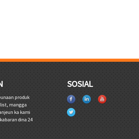
N
SOSIAL
geunaan produk
elist, mangga
anjeun ka kami
 kabaran dina 24