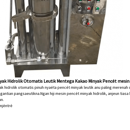
yak Hidrolik Otomatis Leutik Mentega Kakao Minyak Pencét mesin
k hidrolik otomatis pinuh nyaéta pencét minyak leutik anu paling merenah d
antian pangsaeutikna.Ngan hiji mesin pencét minyak hidrolik, anjeun tia
un.
an
jéntré