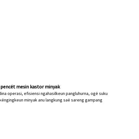
 pencét mesin kastor minyak
ina operasi, efisiensi ngahasilkeun pangluhurna, ogé suku
sa kéngingkeun minyak anu langkung saé sareng gampang