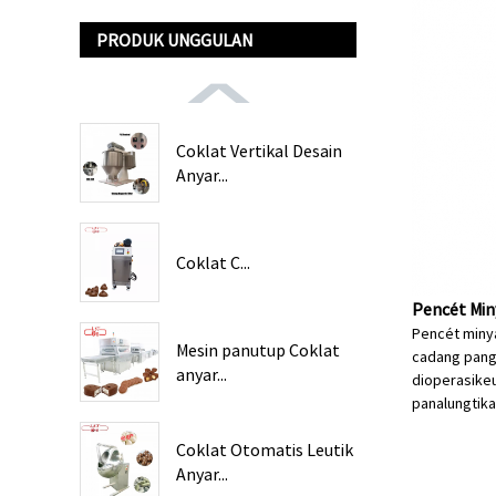
PRODUK UNGGULAN
Coklat Vertikal Desain
Anyar...
Coklat C...
Pencét Min
Pencét minya
Mesin panutup Coklat
cadang pangg
anyar...
dioperasike
panalungtik
Coklat Otomatis Leutik
Anyar...