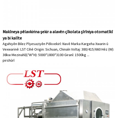
Makîneya pêlavkirina şekir a alavên çîkolata şîrîniya otomatîkî
ya bi kalîte
Agahiyên Bilez Pîşesaziyên Pêkvekirî: Navê Marka Kargeha Xwarin û
Vexwarinê: LST Cihê Origin: Sichuan, Chinaîn Voltaj: 380/415/660 Hêz (W):
38kw Mezinahî(L*W*H): 5000*1800*3100 Giranî: 1500kg ...
pirs
hûrî