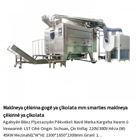
Makîneya çêkirina gogê ya çîkolata mm smarties makîneya
çêkirinê ya çîkolata
Agahiyên Bilez Pîşesaziyên Pêkvekirî: Navê Marka Kargeha Xwarin û
Vexwarinê: LST Cihê Origin: Sichuan, Çîn Voltaj: 220V/380V Hêza (W):
45KW Mezinahî(L*W*H): 2300*1650*2300mm Giranî: 1. ..