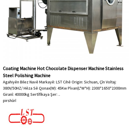
Coating Machine Hot Chocolate Dispenser Machine Stainless
Steel Polishing Machine
Agahiyên Bilez Navê Markayê: LST Cihê Origin: Sichuan, Çîn Voltaj:
380V/50HZ/ Hêza Sê Qonax(W): 45Kw Pîvan(L*W*H): 2300*1650*2300mm
Giranî: 40000kg Sertîfîkaya Şer: ..
pirs
hûrî