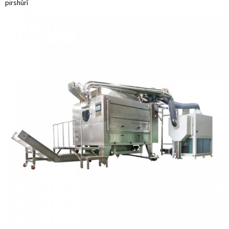
pirs
hûrî