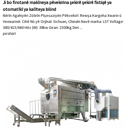
Ji bo firotanê makîneya pêvekirina şekirê şekirê fistiqê ya
otomatîkî ya kalîteya bilind
Nêrîn Agahiyên Zûtirîn Pîşesaziyên Pêkvekirî: Rewşa Kargeha Xwarin û
Vexwarinê: Cihê Nû yê Orjînal: Sichuan, Chinaîn Navê marka: LST Voltage:
380/415/660 Hêz (W): 38kw Giran: 1500kg Dim ...
pirs
hûrî