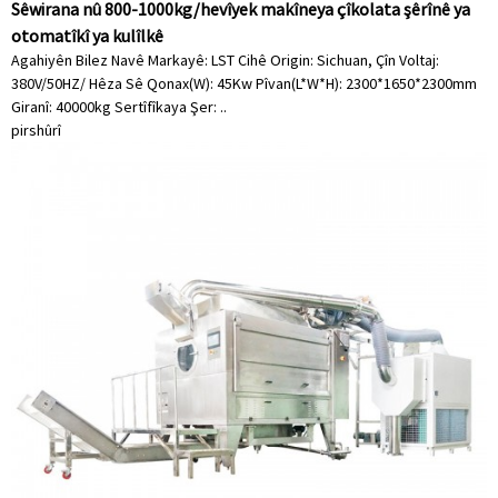
Sêwirana nû 800-1000kg/hevîyek makîneya çîkolata şêrînê ya
otomatîkî ya kulîlkê
Agahiyên Bilez Navê Markayê: LST Cihê Origin: Sichuan, Çîn Voltaj:
380V/50HZ/ Hêza Sê Qonax(W): 45Kw Pîvan(L*W*H): 2300*1650*2300mm
Giranî: 40000kg Sertîfîkaya Şer: ..
pirs
hûrî