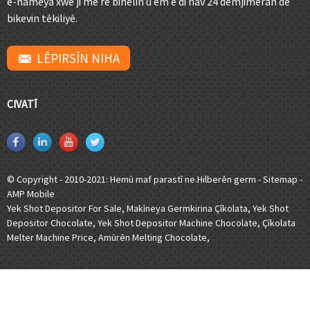
e-nameya xwe ji me re bihêlin û em ê di nav 24 demjimêran de
bikevin têkiliyê.
LÊPIRSÎN NIHA
CIVATÎ
© Copyright - 2010-2021: Hemû maf parastî ne.
Hilberên germ
-
Sitemap
-
AMP Mobile
Yek Shot Depositor For Sale
,
Makîneya Germkirina Çîkolata
,
Yek Shot
Depositor Chocolate
,
Yek Shot Depositor Machine Chocolate
,
Çîkolata
Melter Machine Price
,
Amûrên Melting Chocolate
,