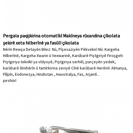
Pergala paqijkirina otomatîkî Makîneya rûxandina çîkolata
şekirê xeta hilberînê ya fasûlî çikolata
Nêrîn Rewşa Detayên Bilez: Nû, Pîşesaziyên Pêkvekirî Nû: Kargeha
Hilberînê, Kargeha Xwarin û Vexwarinê, Karûbarê Piştgiriyê Firoşgeh:
Piştgiriya teknîkî ya vîdyoyê, Piştgiriya serhêl, parçeyên yedek,
karûbarê lênihêrîn û tamîrkirina zeviyê Cihê karûbarê Herêmî: Almanya,
Fîlîpîn, Endonezya, Hindistan , Awustralya, Fas, Arjantî...
pirs
hûrî