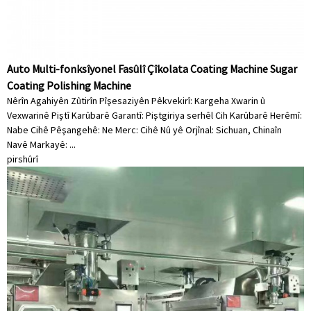
Auto Multi-fonksîyonel Fasûlî Çîkolata Coating Machine Sugar
Coating Polishing Machine
Nêrîn Agahiyên Zûtirîn Pîşesaziyên Pêkvekirî: Kargeha Xwarin û
Vexwarinê Piştî Karûbarê Garantî: Piştgiriya serhêl Cih Karûbarê Herêmî:
Nabe Cihê Pêşangehê: Ne Merc: Cihê Nû yê Orjînal: Sichuan, Chinaîn
Navê Markayê: ...
pirs
hûrî