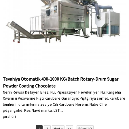
Tevahiya Otomatîk 400-1000 KG/Batch Rotary-Drum Sugar
Powder Coating Chocolate
Nêrîn Rewşa Detayên Bilez: Nû, Pîşesaziyên Pêvekirî yên Nû: Kargeha
Xwarin û Vexwarinê Piştî Karûbarê Garantiyê: Piştgiriya serhêl, karûbarê
lênihêrîn û tamîrkirina zeviyê Cih Karûbarê Herêmî: Nabe Cihê
pêşangehê: Kes Navê marka: LST ...
pirs
hûrî
1
2
Next >
>>
Rûpel 1/2