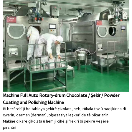
Machine Full Auto Rotary-drum Chocolate / Şekir / Powder
Coating and Polishing Machine
Bi berfirehî ji bo tabloya şekirê çikolata, heb, rûkala toz û paqijkirina di
xwarin, derman (derman), pîşesaziya leşkerî de tê bikar anîn.
Makîne dikare çîkolata û hem jî cîhê şîfrekirî bi şekirê veşêre
pirs
hûrî