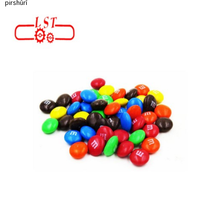
pirs
hûrî