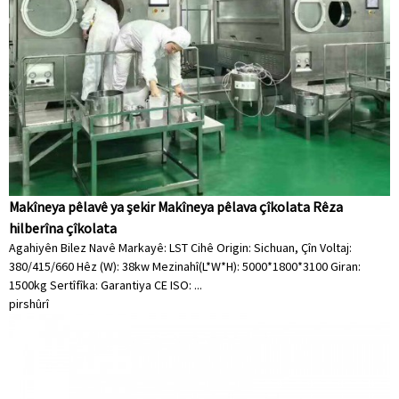
Makîneya pêlavê ya şekir Makîneya pêlava çîkolata Rêza
hilberîna çîkolata
Agahiyên Bilez Navê Markayê: LST Cihê Origin: Sichuan, Çîn Voltaj:
380/415/660 Hêz (W): 38kw Mezinahî(L*W*H): 5000*1800*3100 Giran:
1500kg Sertîfîka: Garantiya CE ISO: ...
pirs
hûrî