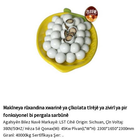
Makîneya rûxandina xwarinê ya çîkolata tîrêjê ya zivirî ya pir
fonksiyonel bi pergala sarbûnê
Agahiyên Bilez Navê Markayê: LST Cihê Origin: Sichuan, Çîn Voltaj:
380V/50HZ/ Hêza Sê Qonax(W): 45Kw Pîvan(L*W*H): 2300*1650*2300mm
Giranî: 40000kg Sertîfîkaya Şer: ..