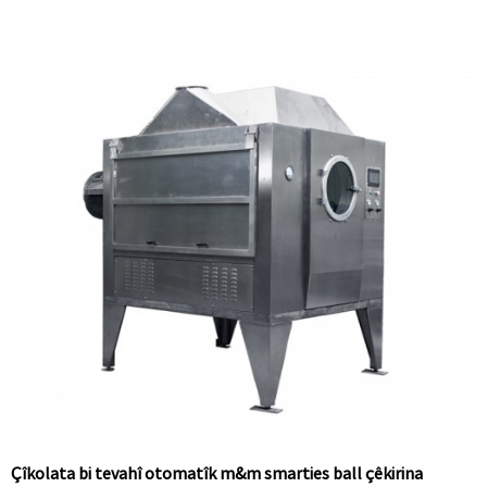
Çîkolata bi tevahî otomatîk m&m smarties ball çêkirina