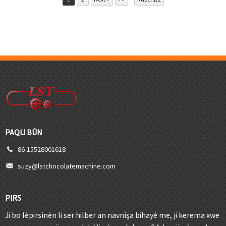
PAQIJ BÛN
86-15528001618
suzy@lstchocolatemachine.com
PIRS
Ji bo lêpirsînên li ser hilber an navnîşa bihayê me, ji kerema xwe