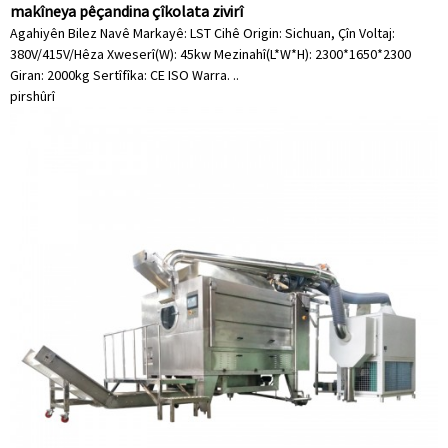
makîneya pêçandina çîkolata zivirî
Agahiyên Bilez Navê Markayê: LST Cihê Origin: Sichuan, Çîn Voltaj:
380V/415V/Hêza Xweserî(W): 45kw Mezinahî(L*W*H): 2300*1650*2300
Giran: 2000kg Sertîfîka: CE ISO Warra. ..
pirs
hûrî